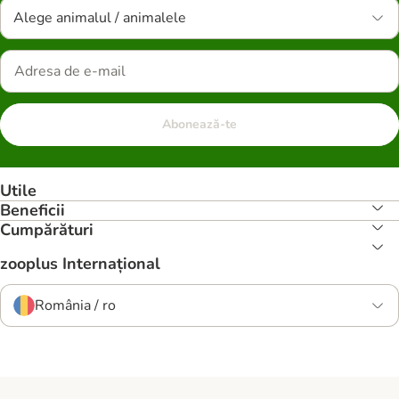
Alege animalul / animalele
Abonează-te
Utile
Beneficii
Cumpărături
zooplus Internațional
România / ro