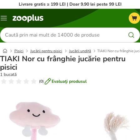
Livrare gratis ≥ 199 LEI | Doar 9.90 lei peste 99 LEI
Categorii
Căutare
produse
Pisici
Jucării pentru pisici
Jucării undiță
TIAKI Nor cu frânghie jucă
TIAKI Nor cu frânghie jucărie pentru
pisici
1 bucată
Evaluaţi produsul
(
0
)