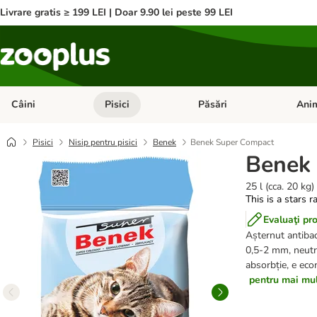
Livrare gratis ≥ 199 LEI | Doar 9.90 lei peste 99 LEI
Câini
Pisici
Păsări
Anim
Deschideți meniul cu categorii: Câini
Deschideți meniul cu categorii:
Deschid
Pisici
Nisip pentru pisici
Benek
Benek Super Compact
Benek
25 l (cca. 20 kg)
This is a stars r
Evaluaţi pr
Așternut antibac
0,5-2 mm, neutra
absorbție, e eco
pentru mai mult