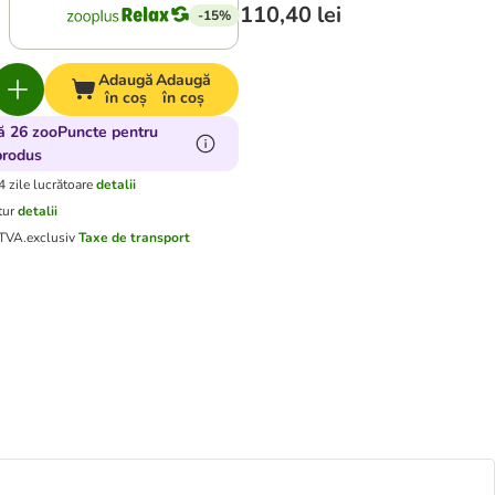
110,40 lei
-15%
Adaugă
Adaugă
în coș
în coș
ă 26 zooPuncte pentru
produs
4 zile lucrătoare
detalii
tur
detalii
 TVA.
exclusiv
Taxe de transport