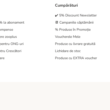
Cumpărături
✔️ 5% Discount Newsletter
5% la abonament
📆 Campaniile săptămânii
compense
% Produse în Promoție
ere zooplus
Voucherele Mele
pentru ONG-uri
Produse cu livrare gratuită
tru Crescători
Lichidare de stoc
ere
Produse cu EXTRA voucher