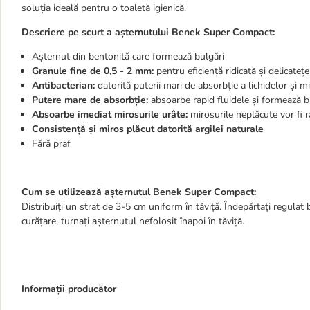
soluția ideală pentru o toaletă igienică.
Descriere pe scurt a așternutului Benek Super Compact:
Așternut din bentonită care formează bulgări
Granule fine de 0,5 - 2 mm:
pentru eficiență ridicată și delicatețe
Antibacterian:
datorită puterii mari de absorbție a lichidelor și m
Putere mare de absorbție:
absoarbe rapid fluidele și formează bu
Absoarbe imediat mirosurile urâte:
mirosurile neplăcute vor fi r
Consistență și miros plăcut datorită argilei naturale
Fără praf
Cum se utilizează așternutul Benek Super Compact:
Distribuiți un strat de 3-5 cm uniform în tăviță. Îndepărtați regulat 
curățare, turnați așternutul nefolosit înapoi în tăviță.
Informații producător