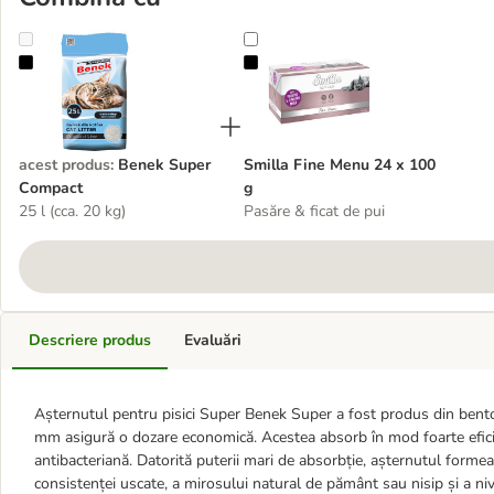
Benek Super Compact
Smilla Fine Menu 24 x 100 g
acest produs
:
Benek Super
Smilla Fine Menu 24 x 100
Compact
g
25 l (cca. 20 kg)
Pasăre & ficat de pui
Descriere produs
Evaluări
Așternutul pentru pisici Super Benek Super a fost produs din bento
mm asigură o dozare economică. Acestea absorb în mod foarte eficient
antibacteriană. Datorită puterii mari de absorbție, așternutul formea
consistenței uscate, a mirosului natural de pământ sau nisip și a n