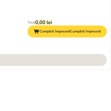
0,00 lei
Total
Cumpără împreună
Cumpără împreună