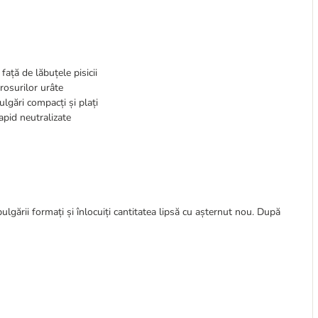
 față de lăbuțele pisicii
irosurilor urâte
lgări compacți și plați
apid neutralizate
bulgării formați și înlocuiți cantitatea lipsă cu așternut nou. După