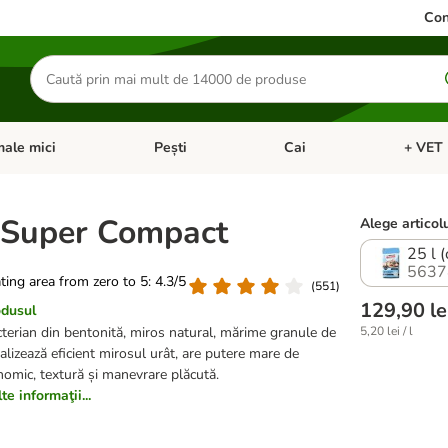
Con
Căutare
produse
ale mici
Pești
Cai
+ VET 
 Pisici
eți meniul cu categorii: Păsări
Deschideți meniul cu categorii: Animale mici
Deschideți meniul cu categori
Deschideț
 Super Compact
Alege articolu
25 l (
5637
ating area from zero to 5: 4.3/5
(
551
)
129,90 le
odusul
terian din bentonită, miros natural, mărime granule de
5,20 lei / l
lizează eficient mirosul urât, are putere mare de
nomic, textură și manevrare plăcută.
e informaţii...