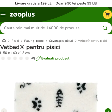
Livrare gratis ≥ 199 LEI | Doar 9.90 lei peste 99 LEI
Categorii
Căutare
produse
Pisici
Paturi și perne
Covorașe și pături
Vetbed® pentru pisici
Vetbed® pentru pisici
L 50 x l 40 x î 3 cm
Evaluaţi produsul
(
0
)