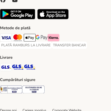
Metode de plată
Visa Payment Method
Master Card Payment Method
Apple Pay Payment Method
Google Pay Payment Method
Klarna Payment Method
PLATĂ RAMBURS LA LIVRARE
TRANSFER BANCAR
PLATĂ RAMBURS LA LIVRARE Payment Method
TRANSFER BANCAR Payment Metho
Livrare
GLS Shipping Method
GLS Locker Shipping Method
GLS Parcel Shop Shipping Method
Cumpărături sigure
Security
Security
Despre noi
Cariere zooplus
Corporate Website