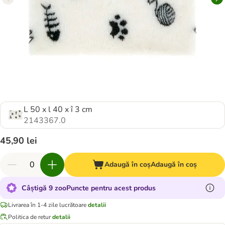
L 50 x l 40 x î 3 cm
2143367.0
45,90 lei
Adaugă în coș
Adaugă în coș
Câștigă 9 zooPuncte pentru acest produs
Livrarea în 1-4 zile lucrătoare
detalii
Politica de retur
detalii