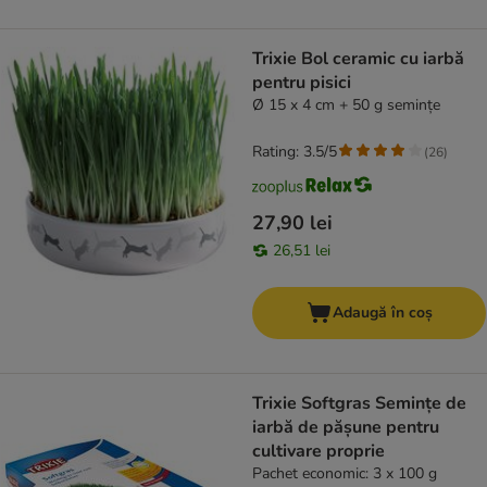
Trixie Bol ceramic cu iarbă
pentru pisici
Ø 15 x 4 cm + 50 g semințe
Rating: 3.5/5
(
26
)
27,90 lei
26,51 lei
Adaugă în coș
Trixie Softgras Semințe de
iarbă de pășune pentru
cultivare proprie
Pachet economic: 3 x 100 g