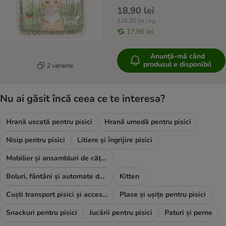
18,90 lei
126,00 lei / kg
17,96 lei
Anunță-mă când
produsul e disponibil
2 variante
Nu ai găsit încă ceea ce te interesa?
Hrană uscată pentru pisici
Hrană umedă pentru pisici
Nisip pentru pisici
Litiere și îngrijire pisici
Mobilier și ansambluri de cățărat
Boluri, fântâni și automate de hrană
Kitten
Cuști transport pisici și accesorii
Plase și ușițe pentru pisici
Snackuri pentru pisici
Jucării pentru pisici
Paturi și perne