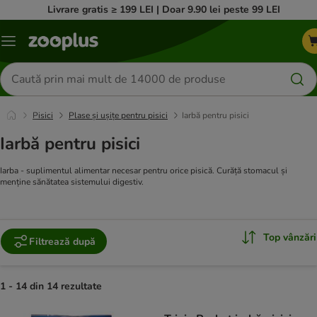
Livrare gratis ≥ 199 LEI | Doar 9.90 lei peste 99 LEI
Categorii
Căutare
produse
Pisici
Plase și ușițe pentru pisici
Iarbă pentru pisici
Iarbă pentru pisici
Iarba - suplimentul alimentar necesar pentru orice pisică. Curăță stomacul și
menține sănătatea sistemului digestiv.
Top vânzări
Filtrează după
1 - 14 din 14 rezultate
product items have been changed