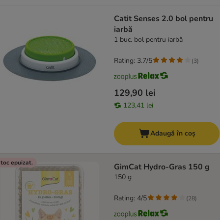
Catit Senses 2.0 bol pentru
iarbă
1 buc. bol pentru iarbă
Rating: 3.7/5
(
3
)
129,90 lei
123,41 lei
Adaugă în coș
toc epuizat.
GimCat Hydro-Gras 150 g
150 g
Rating: 4/5
(
28
)