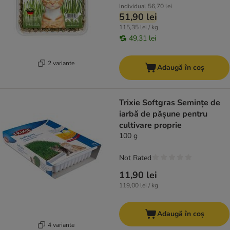
Individual
56,70 lei
51,90 lei
115,35 lei / kg
49,31 lei
2 variante
Adaugă în coș
Trixie Softgras Semințe de
iarbă de pășune pentru
cultivare proprie
100 g
Not Rated
11,90 lei
119,00 lei / kg
Adaugă în coș
4 variante