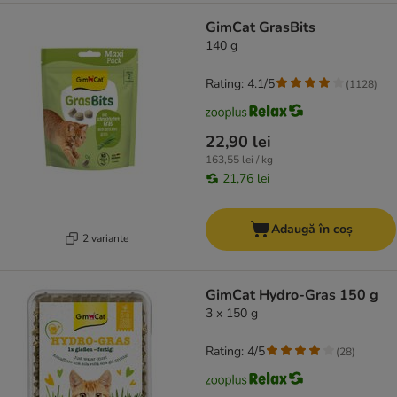
GimCat GrasBits
140 g
Rating: 4.1/5
(
1128
)
22,90 lei
163,55 lei / kg
21,76 lei
Adaugă în coș
2 variante
GimCat Hydro-Gras 150 g
3 x 150 g
Rating: 4/5
(
28
)