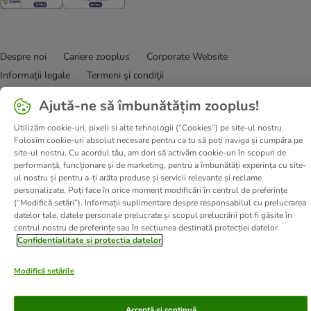
Despre noi
Cariere zooplus
Corporate Website
Informații legale
Termeni şi condiţii
Deșeuri și protecția mediului
Contact
Taxa şi durata de livrare
Ajută-ne să îmbunătățim zooplus!
Retrageți-vă din contract aici
Metode de plată
Utilizăm cookie-uri, pixeli si alte tehnologii (“Cookies”) pe site-ul nostru.
Program de afiliere
Declarație de accesibilitate
Folosim cookie-uri absolut necesare pentru ca tu să poți naviga și cumpăra pe
Confidenţialitate & protecția datelor
DSA
site-ul nostru. Cu acordul tău, am dori să activăm cookie-uri în scopuri de
performanță, funcționare și de marketing, pentru a îmbunătăți experința cu site-
© zooplus SE
2026
ul nostru și pentru a-ți arăta produse și servicii relevante și reclame
personalizate. Poți face în orice moment modificări în centrul de preferințe
(“Modifică setări”). Informații suplimentare despre responsabilul cu prelucrarea
datelor tale, datele personale prelucrate și scopul prelucrării pot fi găsite în
centrul nostru de preferințe sau în secțiunea destinată protecției datelor.
Confidențialitate și protecția datelor
Modifică setările
Acceptă și continuă