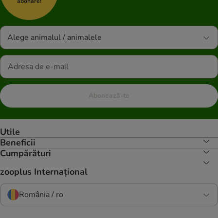
abonare!
Alege animalul / animalele
Abonează-te
Utile
Beneficii
Cumpărături
zooplus Internațional
România / ro