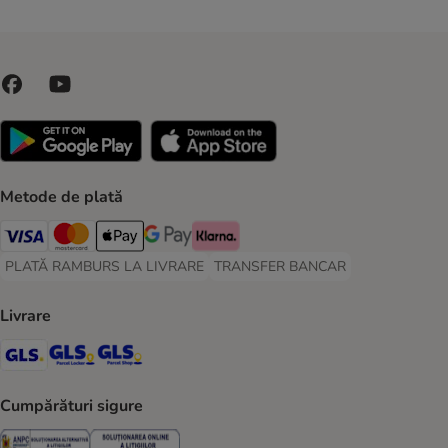
Metode de plată
Visa Payment Method
Master Card Payment Method
Apple Pay Payment Method
Google Pay Payment Method
Klarna Payment Method
PLATĂ RAMBURS LA LIVRARE
TRANSFER BANCAR
PLATĂ RAMBURS LA LIVRARE Payment Method
TRANSFER BANCAR Payment Metho
Livrare
GLS Shipping Method
GLS Locker Shipping Method
GLS Parcel Shop Shipping Method
Cumpărături sigure
Security
Security