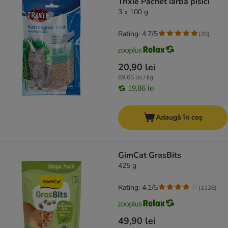
Trixie Pachet iarbă pisici
3 x 100 g
Rating: 4.7/5
(
20
)
20,90 lei
69,65 lei / kg
19,86 lei
Adaugă în coș
GimCat GrasBits
425 g
Rating: 4.1/5
(
1128
)
49,90 lei