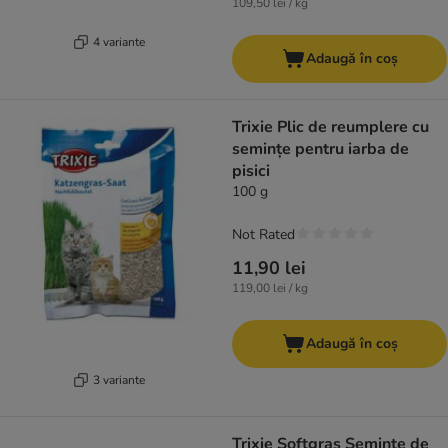
109,50 lei / kg
4 variante
Adaugă în coș
Trixie Plic de reumplere cu
semințe pentru iarba de
pisici
100 g
Not Rated
11,90 lei
119,00 lei / kg
Adaugă în coș
3 variante
Trixie Softgras Semințe de