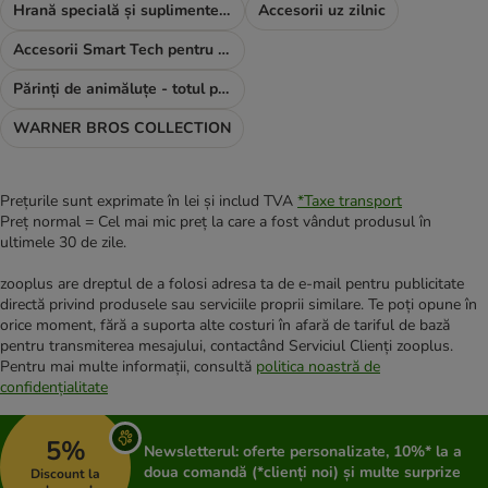
Hrană specială și suplimente alimentare
Accesorii uz zilnic
Accesorii Smart Tech pentru pisici
Părinți de animăluțe - totul pentru TINE
WARNER BROS COLLECTION
Prețurile sunt exprimate în lei și includ TVA
*
Taxe transport
Preț normal = Cel mai mic preț la care a fost vândut produsul în
ultimele 30 de zile.
zooplus are dreptul de a folosi adresa ta de e-mail pentru publicitate
directă privind produsele sau serviciile proprii similare. Te poți opune în
orice moment, fără a suporta alte costuri în afară de tariful de bază
pentru transmiterea mesajului, contactând Serviciul Clienți zooplus.
Pentru mai multe informații, consultă
politica noastră de
confidențialitate
5%
Newsletterul: oferte personalizate, 10%* la a
doua comandă (*clienți noi) și multe surprize
Discount la