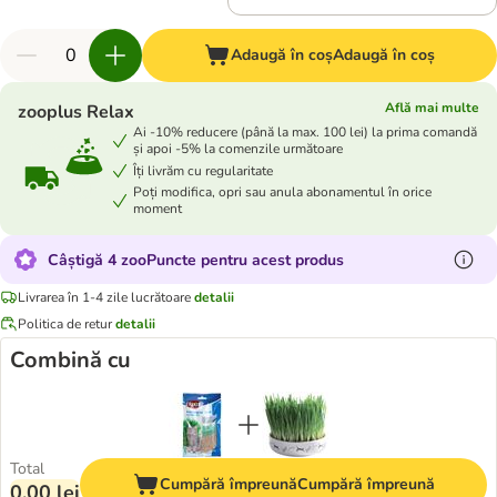
Adaugă în coș
Adaugă în coș
Află mai multe
zooplus Relax
Ai -10% reducere (până la max. 100 lei) la prima comandă
și apoi -5% la comenzile următoare
Îți livrăm cu regularitate
Poți modifica, opri sau anula abonamentul în orice
moment
Câștigă 4 zooPuncte pentru acest produs
Livrarea în 1-4 zile lucrătoare
detalii
Politica de retur
detalii
Combină cu
Total
Cumpără împreună
Cumpără împreună
0,00 lei