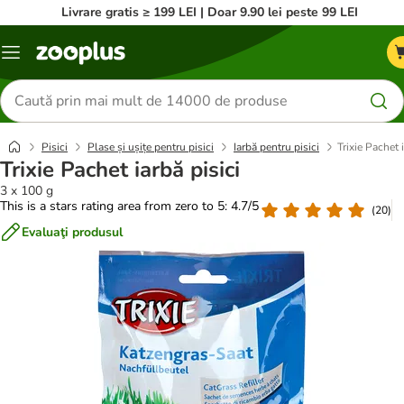
Livrare gratis ≥ 199 LEI | Doar 9.90 lei peste 99 LEI
Categorii
Căutare
produse
Pisici
Plase și ușițe pentru pisici
Iarbă pentru pisici
Trixie Pachet i
Trixie Pachet iarbă pisici
3 x 100 g
This is a stars rating area from zero to 5: 4.7/5
(
20
)
Evaluaţi produsul