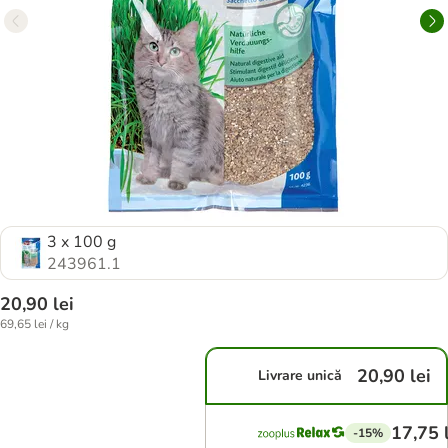
3 x 100 g
243961.1
20,90 lei
69,65 lei / kg
20,90 lei
Livrare unică
17,75 
-15%