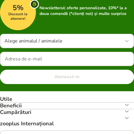
5%
Newsletterul: oferte personalizate, 10%* la a
doua comandă (*clienți noi) și multe surprize
Discount la
abonare!
Alege animalul / animalele
Abonează-te
Utile
Beneficii
Cumpărături
zooplus Internațional