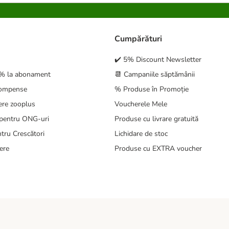
Cumpărături
✔️ 5% Discount Newsletter
5% la abonament
📆 Campaniile săptămânii
compense
% Produse în Promoție
ere zooplus
Voucherele Mele
pentru ONG-uri
Produse cu livrare gratuită
tru Crescători
Lichidare de stoc
ere
Produse cu EXTRA voucher