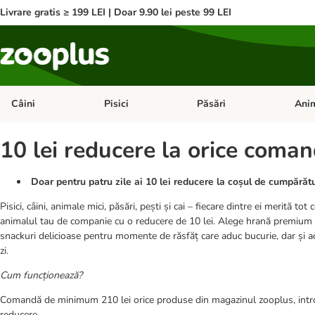
Livrare gratis ≥ 199 LEI | Doar 9.90 lei peste 99 LEI
Câini
Pisici
Păsări
Anim
Deschideți meniul cu categorii: Câini
Deschideți meniul cu categorii:
Deschid
10 lei reducere la orice coman
Doar pentru patru zile ai 10 lei reducere la coșul de cumpărătu
Pisici, câini, animale mici, păsări, pești și cai – fiecare dintre ei merită to
animalul tau de companie cu o reducere de 10 lei. Alege hrană premium pentr
snackuri delicioase pentru momente de răsfăț care aduc bucurie, dar și acce
zi.
Cum funcționează?
Comandă de minimum 210 lei orice produse din magazinul zooplus, int
reducere.