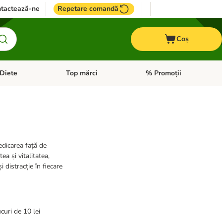
tactează-ne
Repetare comandă
Coș
Diete
Top mărci
% Promoții
i: Pești
i meniul cu categorii: Cai
Deschideți meniul cu categorii: + VET Diete
Deschideți meniul cu catego
dedicarea față de
a și vitalitatea,
 distracție în fiecare
curi de 10 lei