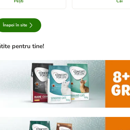
Pești
Cai
Înapoi în site
tite pentru tine!