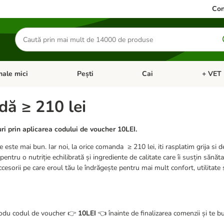
Con
Căutare
produse
ale mici
Pești
Cai
+ VET 
 Pisici
eți meniul cu categorii: Păsări
Deschideți meniul cu categorii: Animale mici
Deschideți meniul cu categori
Deschideț
dă ≥ 210 lei
ri prin aplicarea codului de voucher 10LEI.
t ce este mai bun. Iar noi, la orice comanda ≥ 210 lei, iti rasplatim grija si 
u o nutriție echilibrată și ingrediente de calitate care îi susțin sănătate
sorii pe care eroul tău le îndrăgește pentru mai mult confort, utilitate și
rodu codul de voucher 👉
10LEI
👈 înainte de finalizarea comenzii și te bu