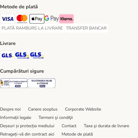
Metode de plată
Visa Payment Method
Master Card Payment Method
Apple Pay Payment Method
Google Pay Payment Method
Klarna Payment Method
PLATĂ RAMBURS LA LIVRARE
TRANSFER BANCAR
PLATĂ RAMBURS LA LIVRARE Payment Method
TRANSFER BANCAR Payment Metho
Livrare
GLS Shipping Method
GLS Locker Shipping Method
GLS Parcel Shop Shipping Method
Cumpărături sigure
Security
Security
Despre noi
Cariere zooplus
Corporate Website
Informații legale
Termeni şi condiţii
Deșeuri și protecția mediului
Contact
Taxa şi durata de livrare
Retrageți-vă din contract aici
Metode de plată