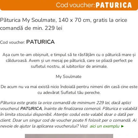
Păturica My Soulmate, 140 x 70 cm, gratis la orice
comandă de min. 229 lei
P
ATURICA
Cod voucher:
Așa cum te-am obișnuit, e timpul să te răsfățăm cu o păturică mare și
călduroasă. Avem și un mesaj pe păturică, care se pliază perfect pe
sufletul nostru, al iubitorilor de animale.
My Soulmate
De acum nu va mai există nicio îndoială pentru nimeni din casă cine este
cu adevărat Sufletul tău pereche.
Păturica este gratis la orice comandă de minimum 229 lei, dacă aplici
voucherul
PATURICA
, înainte de finalizarea comenzii. Păturica e valabilă
în limita stocului disponibil. Atenție: codul este valabil doar o dată per
client. Doar un singur cod de voucher poate fi folosit per o comandă. Ai
nevoie de ajutor la aplicarea voucherului? Vezi
aici un exemplu ►