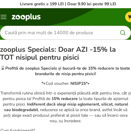
Livrare gratis ≥ 199 LEI | Doar 9.90 lei peste 99 LEI
Categorii
Căutare
produse
zooplus Specials: Doar AZI -15% la
TOT nisipul pentru pisici
⌛
Profită de zooplus Specials și bucură-te de 15% reducere la toate
brandurile de nisip pentru pisici!
🐾Cod voucher:
NISIP15
🐾
Transformă rutina zilnică într-o experiență plăcută atât pentru tine, cât și
pentru pisica ta! Profită de
15% reducere
la toate tipurile de așternut
pentru pisici.
Indiferent dacă alegi nisip aglomerant, silicat, natural
sau biodegradabil
, reducerea se aplică la orice brand, astfel încât să
poți alege exact produsul preferat al pisicii tale — sau să încerci ceva
nou, cu încredere.
Cum funcționează?