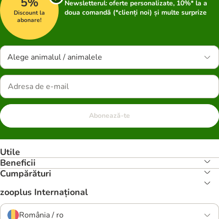
5%
Newsletterul: oferte personalizate, 10%* la a
doua comandă (*clienți noi) și multe surprize
Discount la
abonare!
Alege animalul / animalele
Abonează-te
Utile
Beneficii
Cumpărături
zooplus Internațional
România / ro