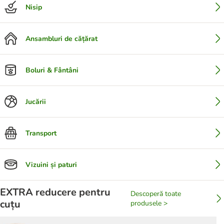
Nisip
Ansambluri de cățărat
Boluri & Fântâni
Jucării
Transport
Vizuini și paturi
EXTRA reducere pentru
Descoperă toate
cuțu
produsele >