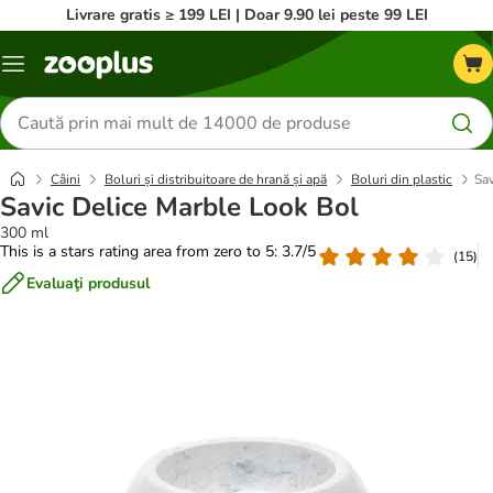
Livrare gratis ≥ 199 LEI | Doar 9.90 lei peste 99 LEI
Categorii
Căutare
produse
Câini
Boluri și distribuitoare de hrană și apă
Boluri din plastic
Sav
Savic Delice Marble Look Bol
300 ml
This is a stars rating area from zero to 5: 3.7/5
(
15
)
Evaluaţi produsul