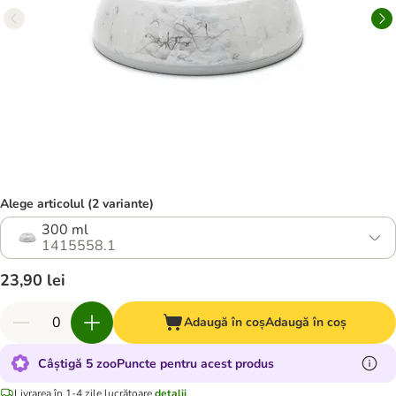
Alege articolul (2 variante)
300 ml
1415558.1
23,90 lei
Adaugă în coș
Adaugă în coș
Câștigă 5 zooPuncte pentru acest produs
Livrarea în 1-4 zile lucrătoare
detalii