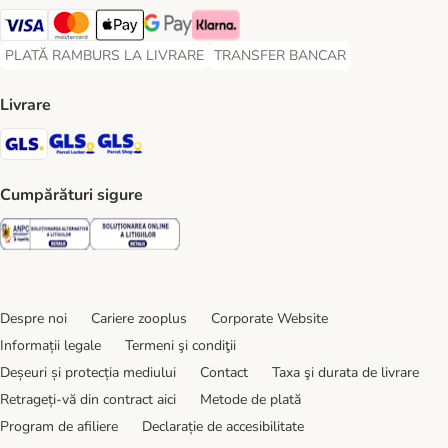
Visa Payment Method
Master Card Payment Method
Apple Pay Payment Method
Google Pay Payment Method
Klarna Payment Method
PLATĂ RAMBURS LA LIVRARE
TRANSFER BANCAR
PLATĂ RAMBURS LA LIVRARE Payment Method
TRANSFER BANCAR Payment Metho
Livrare
GLS Shipping Method
GLS Locker Shipping Method
GLS Parcel Shop Shipping Method
Cumpărături sigure
Security
Security
Despre noi
Cariere zooplus
Corporate Website
Informații legale
Termeni şi condiţii
Deșeuri și protecția mediului
Contact
Taxa şi durata de livrare
Retrageți-vă din contract aici
Metode de plată
Program de afiliere
Declarație de accesibilitate