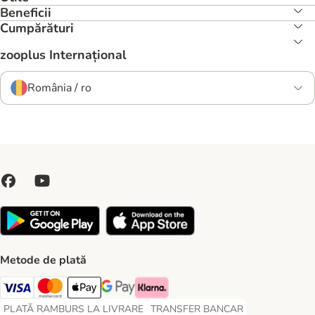
Beneficii
Cumpărături
zooplus Internațional
România / ro
Metode de plată
Visa Payment Method
Master Card Payment Method
Apple Pay Payment Method
Google Pay Payment Method
Klarna Payment Method
PLATĂ RAMBURS LA LIVRARE
TRANSFER BANCAR
PLATĂ RAMBURS LA LIVRARE Payment Method
TRANSFER BANCAR Payment Metho