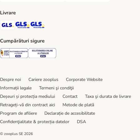
Livrare
GLS Shipping Method
GLS Locker Shipping Method
GLS Parcel Shop Shipping Method
Cumpărături sigure
Security
Security
Despre noi
Cariere zooplus
Corporate Website
Informații legale
Termeni şi condiţii
Deșeuri și protecția mediului
Contact
Taxa şi durata de livrare
Retrageți-vă din contract aici
Metode de plată
Program de afiliere
Declarație de accesibilitate
Confidenţialitate & protecția datelor
DSA
© zooplus SE
2026