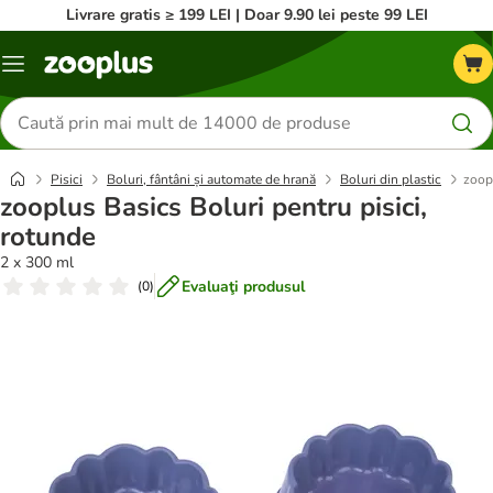
Livrare gratis ≥ 199 LEI | Doar 9.90 lei peste 99 LEI
Categorii
Căutare
produse
Pisici
Boluri, fântâni și automate de hrană
Boluri din plastic
zoopl
zooplus Basics Boluri pentru pisici,
rotunde
2 x 300 ml
Evaluaţi produsul
(
0
)