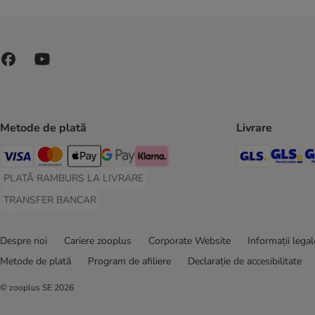
Butcher's
Calibra
Caniland
Carnilove
Crave
Disugual
Doggy Dog
Metode de plată
Livrare
Dog´s Love
Dogs'n Tiger
GLS Ship
GL
Dolina Noteci
Visa Payment Method
Master Card Payment Method
Apple Pay Payment Method
Google Pay Payment Method
Klarna Payment Method
PLATĂ RAMBURS LA LIVRARE
Encore
PLATĂ RAMBURS LA LIVRARE Payment Method
Exclusion Mediterraneo
TRANSFER BANCAR
TRANSFER BANCAR Payment Method
Fitmin
Fleischeslust
Despre noi
Cariere zooplus
Corporate Website
Informații legal
Forza10
Metode de plată
Program de afiliere
Declarație de accesibilitate
Friskies
GranataPet
© zooplus SE
2026
Grau