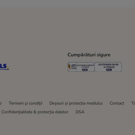
Cumpărături sigure
ping Method
S Locker Shipping Method
GLS Parcel Shop Shipping Method
Security
Securit
e
Termeni şi condiţii
Deșeuri și protecția mediului
Contact
Ta
Confidenţialitate & protecția datelor
DSA