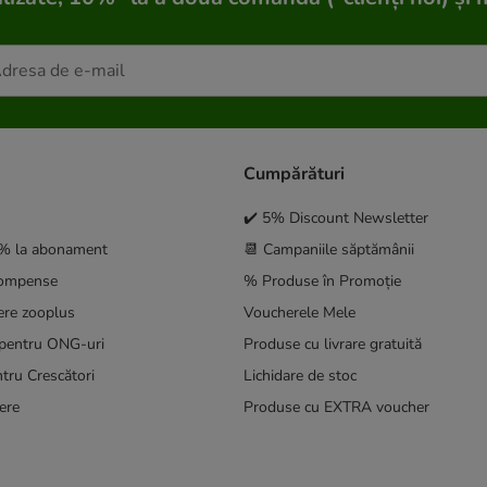
Cumpărături
✔️ 5% Discount Newsletter
5% la abonament
📆 Campaniile săptămânii
compense
% Produse în Promoție
ere zooplus
Voucherele Mele
pentru ONG-uri
Produse cu livrare gratuită
tru Crescători
Lichidare de stoc
ere
Produse cu EXTRA voucher