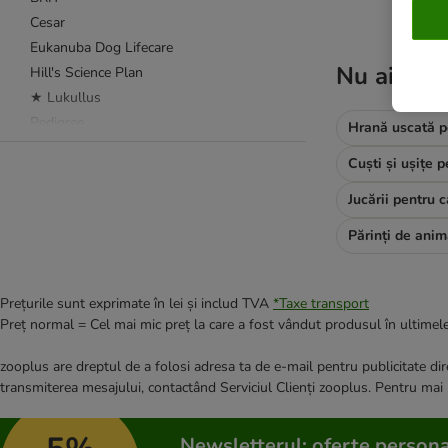
Cesar
Eukanuba Dog Lifecare
Nu ai găsi
Hill's Science Plan
★ Lukullus
Pedigree
Hrană uscată p
RINTI
Cuști și ușițe p
★ Rocco
Royal Canin
Jucării pentru c
Schesir
★ Wolf of Wilderness
Advance Veterinary Diet
Prețurile sunt exprimate în lei și includ TVA
*
Taxe transport
animonda Integra
Preț normal = Cel mai mic preț la care a fost vândut produsul în ultimele
★ Concept for Life Veterinary Diet
zooplus are dreptul de a folosi adresa ta de e-mail pentru publicitate dire
PURINA PRO PLAN
transmiterea mesajului, contactând Serviciul Clienți zooplus. Pentru mai
Exclusion
Hill's Prescription Diet Canine
Newsletterul: oferte persona