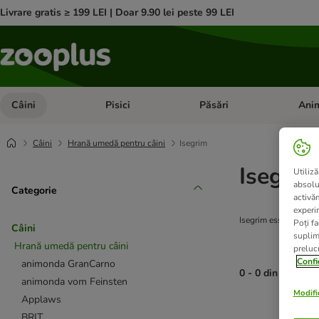
Livrare gratis ≥ 199 LEI | Doar 9.90 lei peste 99 LEI
Câini
Pisici
Păsări
Anim
Deschideți meniul cu categorii: Câini
Deschideți meniul cu categorii:
Deschid
Câini
Hrană umedă pentru câini
Isegrim
Isegrim
Utiliză
absolu
Categorie
activă
experin
Isegrim esste o hrană
Poți fa
Câini
suplim
Hrană umedă pentru câini
prelucr
Confi
animonda GranCarno
0 - 0 din 0 rezult
animonda vom Feinsten
Modific
Applaws
product items ha
BRIT