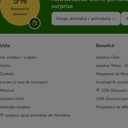
5%
Purina Veterinary Diets
surprize
RINTI Canine (anterior Reddy)
Discount la
abonare!
Royal Canin Veterinary & Expert
Alege animalul / animalele
Trovet
Fără cereale
Hipoalergenică
Utile
Beneficii
my zooplus / Logare
zooplus Club
Almo Nature
Ajutor
zooplus Relax - 
Alpha Spirit
Belcando
Contact
Magazinul de Re
Best Nature
Livrare și taxe de transport
Avantaje & vouch
BF Petfood
Retururi
💚 10% Discount 
Bosch
zooplus Ghid
10% Discount pen
Bozita
Aplicația zooplus
Programul de afili
Briantos
💚 zooplus ajută animalele din România
BugBell
Burns