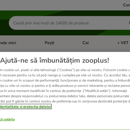
Con
Căutare
produse
ale mici
Pești
Cai
+ VET 
 Pisici
eți meniul cu categorii: Păsări
Deschideți meniul cu categorii: Animale mici
Deschideți meniul cu categori
Deschideț
Ajută-ne să îmbunătățim zooplus!
 hrană umedă câini
m cookie-uri, pixeli si alte tehnologii (“Cookies”) pe site-ul nostru. Folosim cookie-u
t necesare pentru ca tu să poți naviga și cumpăra pe site-ul nostru. Cu acordul tău, 
m cookie-uri în scopuri de performanță, funcționare și de marketing, pentru a îmbunăt
ța cu site-ul nostru și pentru a-ți arăta produse și servicii relevante și reclame perso
 umedă fără cereale pentru câini. Aceasta conține ingrediente alese pentru a furniza 
ce în orice moment modificări în centrul de preferințe (“Modifică setări”). Informații
entare despre responsabilul cu prelucrarea datelor tale, datele personale prelucrate
ării pot fi găsite în centrul nostru de preferințe sau în secțiunea destinată protecției d
dențialitate și protecția datelor
ate
ă setările
ve been changed