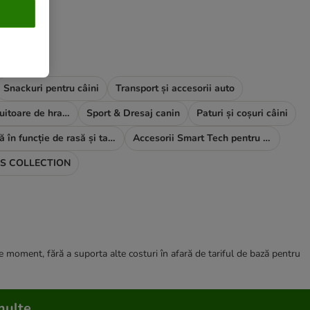
Snackuri pentru câini
Transport și accesorii auto
Boluri și distribuitoare de hrană și apă
Sport & Dresaj canin
Paturi și coșuri câini
Hrană în funcție de rasă și talie
Accesorii Smart Tech pentru câini
S COLLECTION
ce moment, fără a suporta alte costuri în afară de tariful de bază pentru
multe