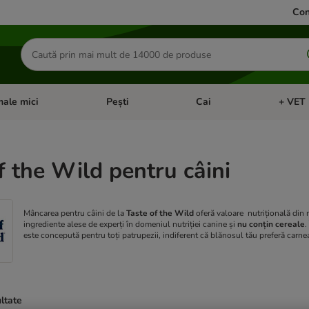
Con
Căutare
produse
ale mici
Pești
Cai
+ VET 
 Pisici
eți meniul cu categorii: Păsări
Deschideți meniul cu categorii: Animale mici
Deschideți meniul cu categori
Deschideț
f the Wild pentru câini
Mâncarea pentru câini de la
Taste of the Wild
oferă valoare nutrițională din 
ingrediente alese de experți în domeniul nutriției canine și
nu conțin cereale
.
este concepută pentru toți patrupezii, indiferent că blănosul tău preferă carne
ultate