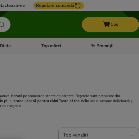
tactează-ne
Repetare comandă
Coș
Diete
Top mărci
% Promoții
i: Pești
i meniul cu categorii: Cai
Deschideți meniul cu categorii: + VET Diete
Deschideți meniul cu catego
natură, bazată pe standarde stricte de calitate. Rețetele sunt preparate din
 În plus,
hrana uscată pentru câini Taste of the Wild
are o savoare delicioasă și
a sau peștele.
Top vânzări