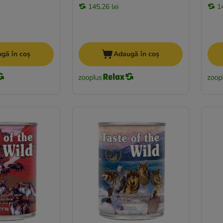
145,26 lei
1
gă în coș
Adaugă în coș