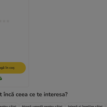
gă în coș
t încă ceea ce te interesa?
entru câini
Hrană umedă pentru câini
Igienă și îngrijire câini