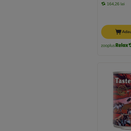
★ Greenwoods
164,26 lei
Happy Dog
Hardys
Herrmann´s
Adau
Isegrim
James Wellbeloved
Josera
JosiDog
Lucky Jim
MAC´s
Magnusson
Mjamjam
Monge
Nature's Variety
Prolife
Purbello
Pure Nature
Purina One