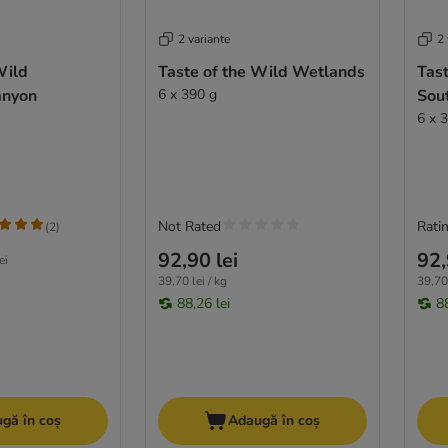
2 variante
2 
Wild
Taste of the Wild Wetlands
Tast
anyon
6 x 390 g
Sou
6 x 
Not Rated
Ratin
(
2
)
92,90 lei
92,
ei
39,70 lei / kg
39,70 
88,26 lei
88
gă în coș
Adaugă în coș