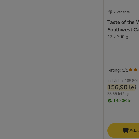
★ Purizon
Rafi
2 variante
★ Rebel Belle
Taste of the 
Rodi
Southwest C
★ Rosie's Farm
12 x 390 g
Royal Canin CARE Nutrition
Smølke
STRAYZ
Taste of the Wild
Rating: 5/5
Terra Canis
Trainer Natural
Individual
185,80 l
156,90 lei
Ultima
33,55 lei / kg
Wiejska Zagroda
149,06 lei
Barking Heads
MAC's Vetcare
WOW
Yarrah Bio
Adau
Lov&Ed