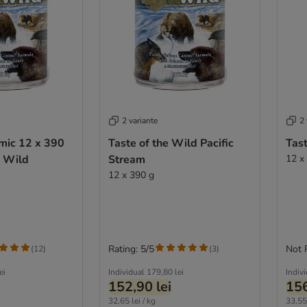
2 variante
2 
mic 12 x 390
Taste of the Wild Pacific
Tas
e Wild
Stream
12 x
12 x 390 g
Rating: 5/5
Not 
(
12
)
(
3
)
ei
Individual
179,80 lei
Indiv
152,90 lei
156
32,65 lei / kg
33,55 