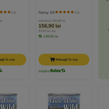
P
Rating: 5/5
(
12
)
(
12
)
ei
Individual
185,80 lei
156,90 lei
33,55 lei / kg
149,06 lei
gă în coș
Adaugă în coș