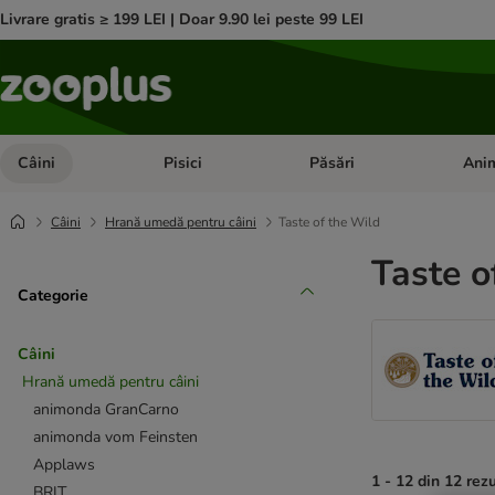
Livrare gratis ≥ 199 LEI | Doar 9.90 lei peste 99 LEI
Câini
Pisici
Păsări
Anim
Deschideți meniul cu categorii: Câini
Deschideți meniul cu categorii:
Deschid
Câini
Hrană umedă pentru câini
Taste of the Wild
Taste o
Categorie
Câini
Hrană umedă pentru câini
animonda GranCarno
animonda vom Feinsten
Applaws
1 - 12 din 12 rez
BRIT