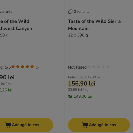
variante
2 variante
e of the Wild
Taste of the Wild Sierra
thwest Canyon
Mountain
390 g
12 x 390 g
g: 5/5
Not Rated
(
2
)
90 lei
Individual
185,80 lei
156,90 lei
lei / kg
,26 lei
33,55 lei / kg
149,06 lei
Adaugă în coș
Adaugă în coș