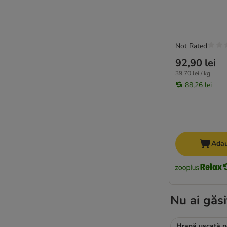
Not Rated
92,90 lei
39,70 lei / kg
88,26 lei
Adau
Nu ai găsi
Hrană uscată p