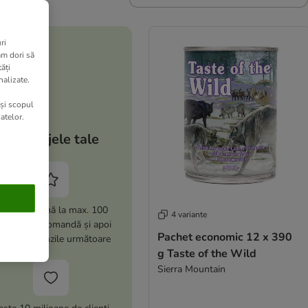
ri
am dori să
ăți
nalizate.
 și scopul
atelor.
Avantajele tale
i -15% (până la max. 100
4 variante
i) la prima comandă și apoi
Pachet economic 12 x 390
% la comenzile următoare
g Taste of the Wild
Sierra Mountain