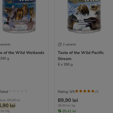
variante
2 variante
te of the Wild Wetlands
Taste of the Wild Pacific
 390 g
Stream
6 x 390 g
Rated
Rating: 5/5
(
3
)
89,90 lei
idual
185,80 lei
,90 lei
38,40 lei / kg
lei / kg
85,41 lei