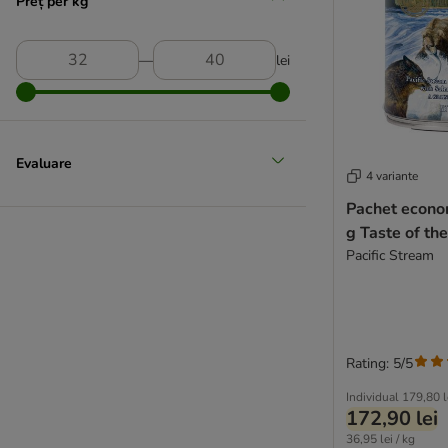
Preț per kg
Butcher's
Calibra
Caniland
―
lei
Carnilove
Crave
Disugual
Doggy Dog
Evaluare
4 variante
Dog´s Love
Pachet econo
Dogs'n Tiger
g Taste of th
Dolina Noteci
Pacific Stream
Encore
Exclusion Mediterraneo
Fitmin
Fleischeslust
Forza10
Rating: 5/5
Friskies
Individual
179,80 l
GranataPet
172,90 lei
Grau
36,95 lei / kg