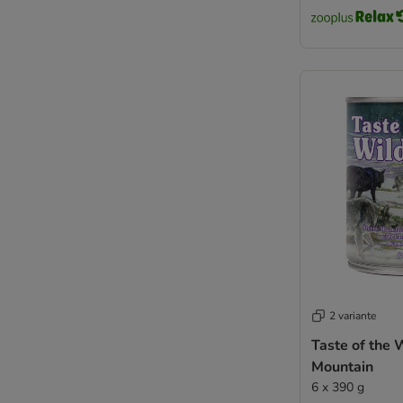
Virbac
★ zooplus Bio
DIBO
2 variante
Taste of the 
Mountain
6 x 390 g