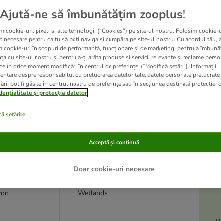
Ajută-ne să îmbunătățim zooplus!
ve been changed
m cookie-uri, pixeli si alte tehnologii (“Cookies”) pe site-ul nostru. Folosim cookie-u
t necesare pentru ca tu să poți naviga și cumpăra pe site-ul nostru. Cu acordul tău, 
m cookie-uri în scopuri de performanță, funcționare și de marketing, pentru a îmbunăt
ța cu site-ul nostru și pentru a-ți arăta produse și servicii relevante și reclame perso
ce în orice moment modificări în centrul de preferințe (“Modifică setări”). Informații
entare despre responsabilul cu prelucrarea datelor tale, datele personale prelucrate
ării pot fi găsite în centrul nostru de preferințe sau în secțiunea destinată protecției d
dențialitate și protecția datelor
ă setările
Acceptă și continuă
A
4 variante
le
Doar cookie-uri necesare
mic 12 x 390
Pachet economic 12 x 390
-5
e Wild
g Taste of the Wild
yon
Wetlands