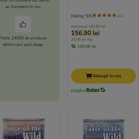
este 10 milioane de clienți
au încredere în noi
Rating: 5/5
(
12
)
Individual
185,80 lei
156,90 lei
Peste 14000 de produse
33,55 lei / kg
dintre care poți alege
149,06 lei
Adaugă în coș