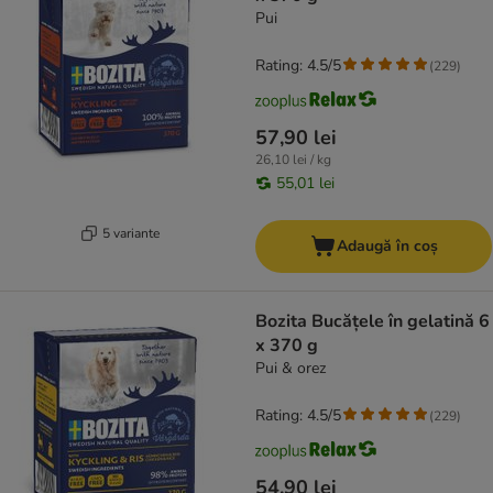
Pui
Rating: 4.5/5
(
229
)
57,90 lei
26,10 lei / kg
55,01 lei
5 variante
Adaugă în coș
Bozita Bucățele în gelatină 6
x 370 g
Pui & orez
Rating: 4.5/5
(
229
)
54,90 lei