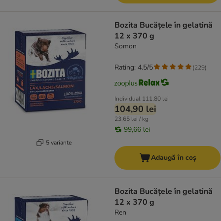
Bozita Bucățele în gelatină
12 x 370 g
Somon
Rating: 4.5/5
(
229
)
Individual
111,80 lei
104,90 lei
23,65 lei / kg
99,66 lei
5 variante
Adaugă în coș
Bozita Bucățele în gelatină
12 x 370 g
Ren