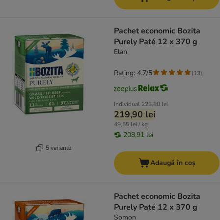
Pachet economic Bozita
Purely Paté 12 x 370 g
Elan
Rating: 4.7/5
(
13
)
Individual
223,80 lei
219,90 lei
49,55 lei / kg
208,91 lei
5 variante
Adaugă în coș
Pachet economic Bozita
Purely Paté 12 x 370 g
Somon