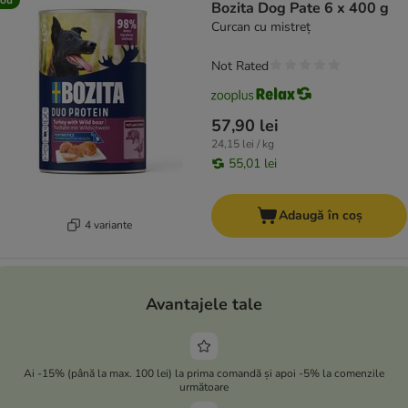
Bozita Dog Pate 6 x 400 g
Curcan cu mistreț
Not Rated
57,90 lei
24,15 lei / kg
55,01 lei
Adaugă în coș
4 variante
Avantajele tale
Ai -15% (până la max. 100 lei) la prima comandă și apoi -5% la comenzile
următoare