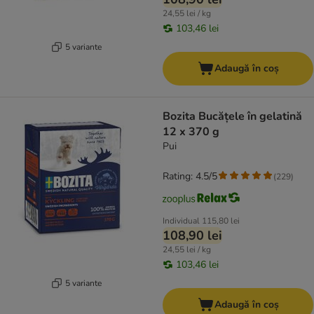
24,55 lei / kg
103,46 lei
5 variante
Adaugă în coș
Bozita Bucățele în gelatină
12 x 370 g
Pui
Rating: 4.5/5
(
229
)
Individual
115,80 lei
108,90 lei
24,55 lei / kg
103,46 lei
5 variante
Adaugă în coș