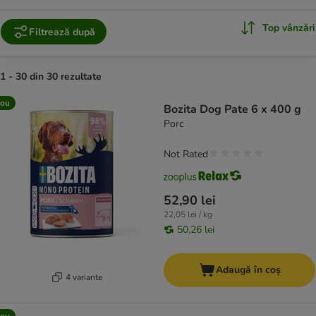
Top vânzări
Filtrează după
1 - 30 din 30 rezultate
product items have been changed
ou
Bozita Dog Pate 6 x 400 g
Porc
Not Rated
52,90 lei
22,05 lei / kg
50,26 lei
Adaugă în coș
4 variante
ou