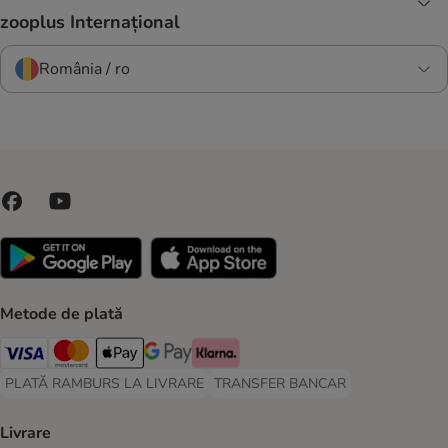
zooplus Internațional
România / ro
Metode de plată
Visa Payment Method
Master Card Payment Method
Apple Pay Payment Method
Google Pay Payment Method
Klarna Payment Method
PLATĂ RAMBURS LA LIVRARE
TRANSFER BANCAR
PLATĂ RAMBURS LA LIVRARE Payment Method
TRANSFER BANCAR Payment Metho
Livrare