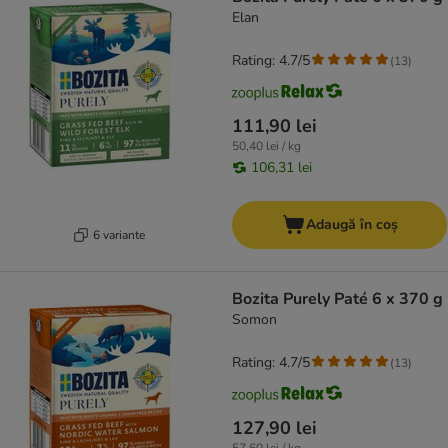
Elan
Rating: 4.7/5
(
13
)
111,90 lei
50,40 lei / kg
106,31 lei
Adaugă în coș
6 variante
Bozita Purely Paté 6 x 370 g
Somon
Rating: 4.7/5
(
13
)
127,90 lei