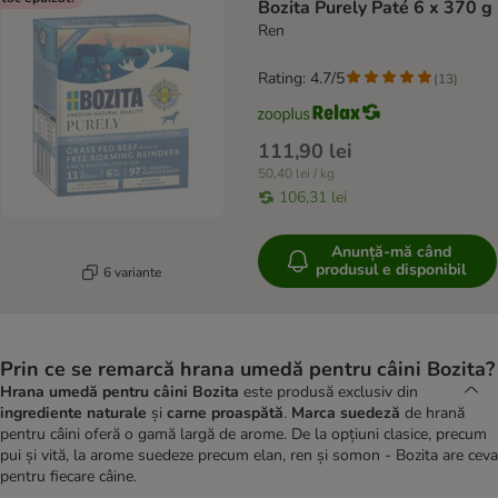
Bozita Purely Paté 6 x 370 g
Ren
Rating: 4.7/5
(
13
)
111,90 lei
50,40 lei / kg
106,31 lei
Anunță-mă când
produsul e disponibil
6 variante
Prin ce se remarcă hrana umedă pentru câini Bozita?
Hrana umedă pentru câini Bozita
este produsă exclusiv din
ingrediente naturale
și
carne proaspătă
.
Marca suedeză
de hrană
pentru câini oferă o gamă largă de arome. De la opțiuni clasice, precum
pui și vită, la arome suedeze precum elan, ren și somon - Bozita are ceva
pentru fiecare câine.