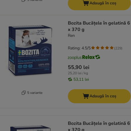
Adaugă în coș
Bozita Bucățele în gelatină 6
x 370 g
Ren
Rating: 4.5/5
(
229
)
55,90 lei
25,20 lei / kg
53,11 lei
5 variante
Adaugă în coș
Bozita Bucățele în gelatină 6
x 370 g