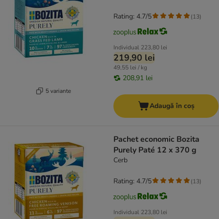
Rating: 4.7/5
(
13
)
Individual
223,80 lei
219,90 lei
49,55 lei / kg
208,91 lei
5 variante
Adaugă în coș
Pachet economic Bozita
Purely Paté 12 x 370 g
Cerb
Rating: 4.7/5
(
13
)
Individual
223,80 lei