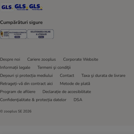
GLS Shipping Method
GLS Locker Shipping Method
GLS Parcel Shop Shipping Method
Cumpărături sigure
Security
Security
Despre noi
Cariere zooplus
Corporate Website
Informații legale
Termeni şi condiţii
Deșeuri și protecția mediului
Contact
Taxa şi durata de livrare
Retrageți-vă din contract aici
Metode de plată
Program de afiliere
Declarație de accesibilitate
Confidenţialitate & protecția datelor
DSA
© zooplus SE
2026