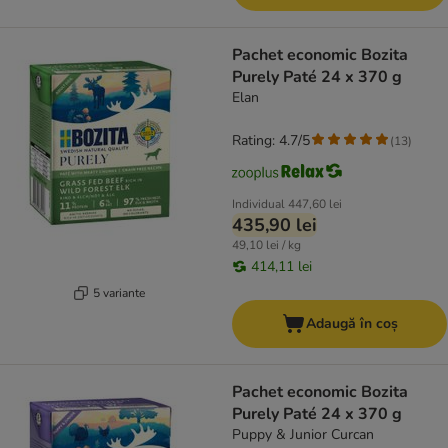
Pachet economic Bozita
Purely Paté 24 x 370 g
Elan
Rating: 4.7/5
(
13
)
Individual
447,60 lei
435,90 lei
49,10 lei / kg
414,11 lei
5 variante
Adaugă în coș
Pachet economic Bozita
Purely Paté 24 x 370 g
Puppy & Junior Curcan