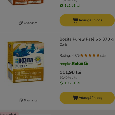
57,60 lei / kg
121,51 lei
Adaugă în coș
6 variante
Bozita Purely Paté 6 x 370 g
Cerb
Rating: 4.7/5
(
13
)
111,90 lei
50,40 lei / kg
106,31 lei
Adaugă în coș
6 variante
toc epuizat.