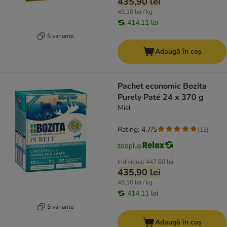
435,90 lei
49,10 lei / kg
414,11 lei
5 variante
Adaugă în coș
Pachet economic Bozita
Purely Paté 24 x 370 g
Miel
Rating: 4.7/5
(
13
)
Individual
447,60 lei
435,90 lei
49,10 lei / kg
414,11 lei
5 variante
Adaugă în coș