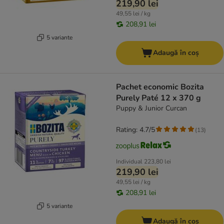
219,90 lei
49,55 lei / kg
208,91 lei
5 variante
Adaugă în coș
Pachet economic Bozita
Purely Paté 12 x 370 g
Puppy & Junior Curcan
Rating: 4.7/5
(
13
)
Individual
223,80 lei
219,90 lei
49,55 lei / kg
208,91 lei
5 variante
Adaugă în coș