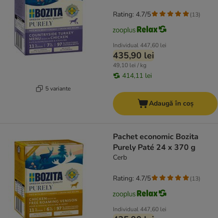
Rating: 4.7/5
(
13
)
Individual
447,60 lei
435,90 lei
49,10 lei / kg
414,11 lei
5 variante
Adaugă în coș
Pachet economic Bozita
Purely Paté 24 x 370 g
Cerb
Rating: 4.7/5
(
13
)
Individual
447,60 lei