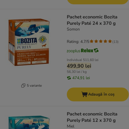
Pachet economic Bozita
Purely Paté 24 x 370 g
Somon
Rating: 4.7/5
(
13
)
Individual
511,60 lei
499,90 lei
56,30 lei / kg
474,91 lei
5 variante
Adaugă în coș
Pachet economic Bozita
Purely Paté 12 x 370 g
Miel