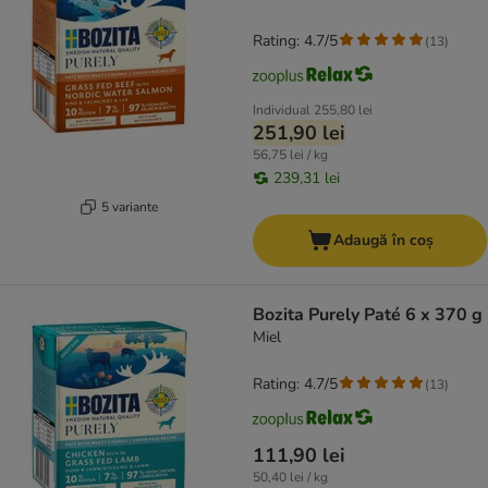
Rating: 4.7/5
(
13
)
Individual
255,80 lei
251,90 lei
56,75 lei / kg
239,31 lei
5 variante
Adaugă în coș
Bozita Purely Paté 6 x 370 g
Miel
Rating: 4.7/5
(
13
)
111,90 lei
50,40 lei / kg