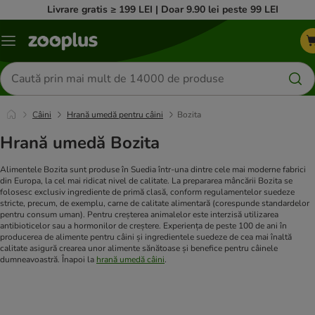
Livrare gratis ≥ 199 LEI | Doar 9.90 lei peste 99 LEI
Categorii
Căutare
produse
Câini
Hrană umedă pentru câini
Bozita
Hrană umedă Bozita
Alimentele Bozita sunt produse în Suedia într-una dintre cele mai moderne fabrici
din Europa, la cel mai ridicat nivel de calitate. La prepararea mâncării Bozita se
folosesc exclusiv ingrediente de primă clasă, conform regulamentelor suedeze
stricte, precum, de exemplu, carne de calitate alimentară (corespunde standardelor
pentru consum uman). Pentru creșterea animalelor este interzisă utilizarea
antibioticelor sau a hormonilor de creștere. Experiența de peste 100 de ani în
producerea de alimente pentru câini și ingredientele suedeze de cea mai înaltă
calitate asigură crearea unor alimente sănătoase și benefice pentru câinele
dumneavoastră. Înapoi la
hrană umedă câini
.