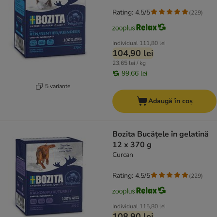
Rating: 4.5/5
(
229
)
Individual
111,80 lei
104,90 lei
23,65 lei / kg
99,66 lei
5 variante
Adaugă în coș
Bozita Bucățele în gelatină
12 x 370 g
Curcan
Rating: 4.5/5
(
229
)
Individual
115,80 lei
108,90 lei