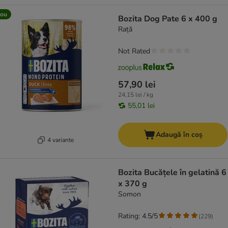
ou
Bozita Dog Pate 6 x 400 g
Rață
Not Rated
57,90 lei
24,15 lei / kg
55,01 lei
Adaugă în coș
4 variante
Bozita Bucățele în gelatină 6
x 370 g
Somon
Rating: 4.5/5
(
229
)