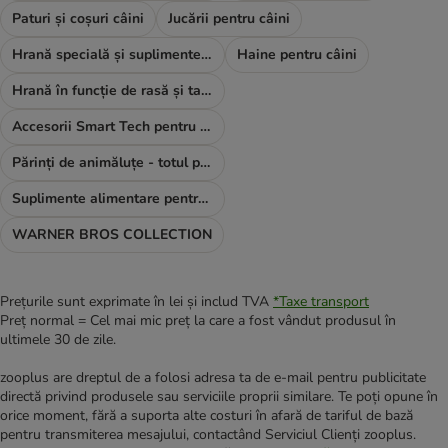
Paturi și coșuri câini
Jucării pentru câini
Hrană specială și suplimente alimentare
Haine pentru câini
Hrană în funcție de rasă și talie
Accesorii Smart Tech pentru câini
Părinți de animăluțe - totul pentru TINE
Suplimente alimentare pentru câini
WARNER BROS COLLECTION
Prețurile sunt exprimate în lei și includ TVA
*
Taxe transport
Preț normal = Cel mai mic preț la care a fost vândut produsul în
ultimele 30 de zile.
zooplus are dreptul de a folosi adresa ta de e-mail pentru publicitate
directă privind produsele sau serviciile proprii similare. Te poți opune în
orice moment, fără a suporta alte costuri în afară de tariful de bază
pentru transmiterea mesajului, contactând Serviciul Clienți zooplus.