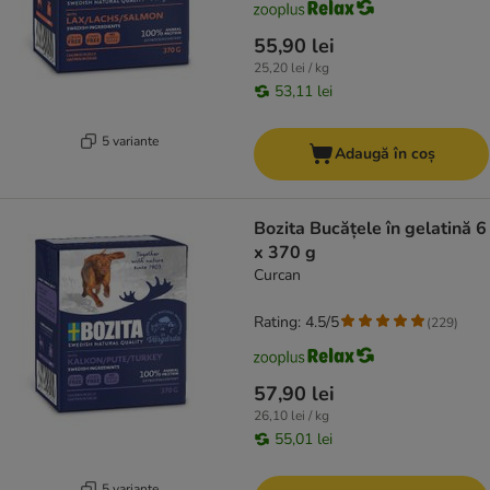
55,90 lei
25,20 lei / kg
53,11 lei
5 variante
Adaugă în coș
Bozita Bucățele în gelatină 6
x 370 g
Curcan
Rating: 4.5/5
(
229
)
57,90 lei
26,10 lei / kg
55,01 lei
5 variante