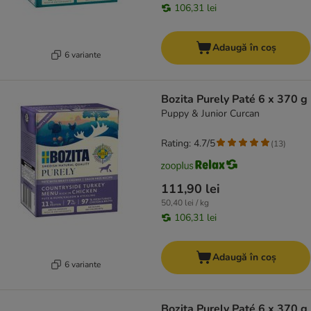
106,31 lei
Adaugă în coș
6 variante
Bozita Purely Paté 6 x 370 g
Puppy & Junior Curcan
Rating: 4.7/5
(
13
)
111,90 lei
50,40 lei / kg
106,31 lei
Adaugă în coș
6 variante
Bozita Purely Paté 6 x 370 g