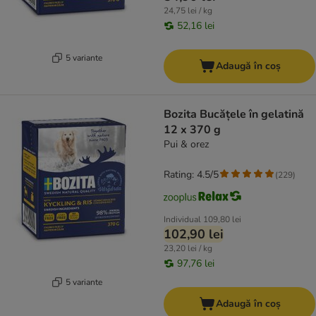
24,75 lei / kg
52,16 lei
5 variante
Adaugă în coș
Bozita Bucățele în gelatină
12 x 370 g
Pui & orez
Rating: 4.5/5
(
229
)
Individual
109,80 lei
102,90 lei
23,20 lei / kg
97,76 lei
5 variante
Adaugă în coș