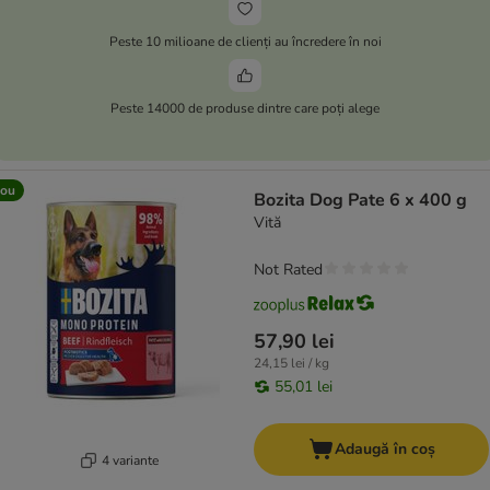
Peste 10 milioane de clienți au încredere în noi
Peste 14000 de produse dintre care poți alege
ou
Bozita Dog Pate 6 x 400 g
Vită
Not Rated
57,90 lei
24,15 lei / kg
55,01 lei
Adaugă în coș
4 variante