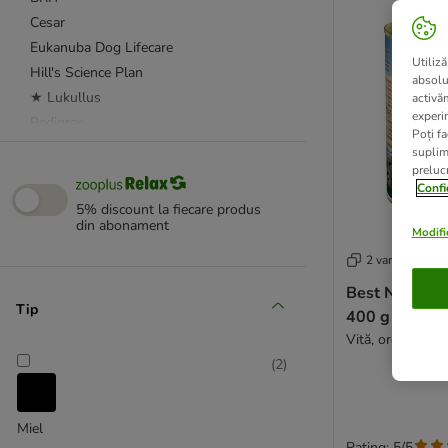
Cesar
Eukanuba Dog Lifecare
Utiliză
Hill's Science Plan
absolu
★ Lukullus
activă
experin
Pedigree
Poți fa
RINTI
suplim
prelucr
★ Rocco
Confi
Royal Canin
5% discount la fiecare produs
Schesir
din abonament
Modific
★ Wolf of Wilderness
2 variante
Best Nature 
Advance Veterinary Diet
Tip
400 g
animonda Integra
Vită, orez și ule
★ Concept for Life Veterinary Diet
(
2
)
PURINA PRO PLAN
Exclusion
Hill's Prescription Diet Canine
Miel
Rating: 5/5