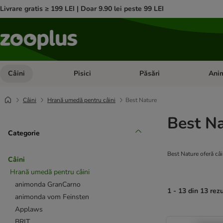
Livrare gratis ≥ 199 LEI | Doar 9.90 lei peste 99 LEI
Câini
Pisici
Păsări
Anim
Deschideți meniul cu categorii: Câini
Deschideți meniul cu categorii:
Deschid
Câini
Hrană umedă pentru câini
Best Nature
Best N
Categorie
Best Nature oferă câi
Câini
Hrană umedă pentru câini
animonda GranCarno
1 - 13 din 13 rez
animonda vom Feinsten
Applaws
product items ha
BRIT