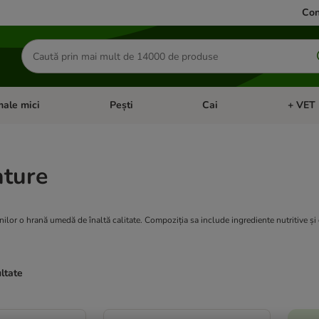
Con
Căutare
produse
ale mici
Pești
Cai
+ VET 
 Pisici
eți meniul cu categorii: Păsări
Deschideți meniul cu categorii: Animale mici
Deschideți meniul cu categori
Deschideț
ature
nilor o hrană umedă de înaltă calitate. Compoziția sa include ingrediente nutritive și d
ultate
ve been changed