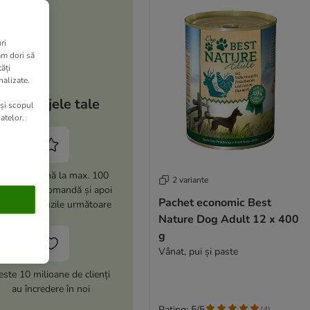
ri
am dori să
ăți
nalizate.
Avantajele tale
 și scopul
atelor.
i -15% (până la max. 100
2 variante
i) la prima comandă și apoi
Pachet economic Best
% la comenzile următoare
Nature Dog Adult 12 x 400
g
Vânat, pui și paste
este 10 milioane de clienți
au încredere în noi
Rating: 5/5
(
4
)