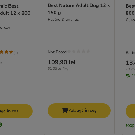
Best Nature Adult Dog 12 x
mic Best
Bes
150 g
dult 12 x 800
800
Pasăre & ananas
Curca
morcovi
Not Rated
Ratin
(
1
)
109,90 lei
137
ei
61,05 lei / kg
28,75 
1
Adaugă în coș
gă în coș