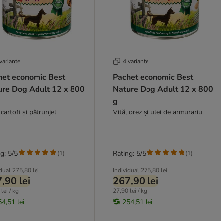
variante
4 variante
het economic Best
Pachet economic Best
ure Dog Adult 12 x 800
Nature Dog Adult 12 x 800
g
 cartofi și pătrunjel
Vită, orez și ulei de armurariu
g: 5/5
Rating: 5/5
(
1
)
(
1
)
idual
275,80 lei
Individual
275,80 lei
,90 lei
267,90 lei
lei / kg
27,90 lei / kg
54,51 lei
254,51 lei