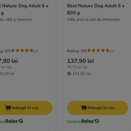
t Nature Dog Adult 6 x
Best Nature Dog Adult 6 x
 g
800 g
n, vită și morcovi
Vită, orez și ulei de armurariu
g: 5/5
Rating: 5/5
(
1
)
(
1
)
,90 lei
137,90 lei
lei / kg
28,75 lei / kg
31,01 lei
131,01 lei
Adaugă în coș
Adaugă în coș