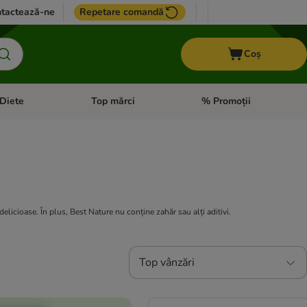
tactează-ne
Repetare comandă
Coș
Diete
Top mărci
% Promoții
i: Pești
i meniul cu categorii: Cai
Deschideți meniul cu categorii: + VET Diete
Deschideți meniul cu catego
elicioase. În plus, Best Nature nu conține zahăr sau alți aditivi.
Top vânzări