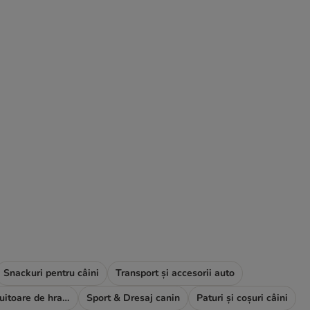
Snackuri pentru câini
Transport și accesorii auto
Boluri și distribuitoare de hrană și apă
Sport & Dresaj canin
Paturi și coșuri câini