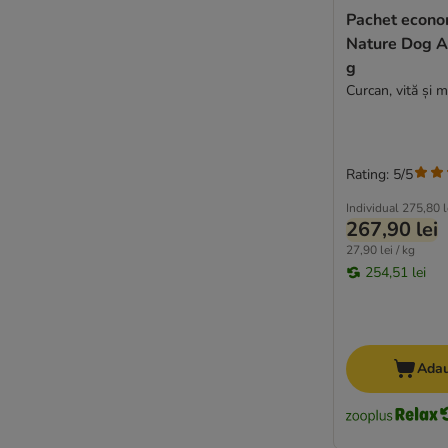
★ Purizon
Pachet econo
Rafi
Nature Dog A
★ Rebel Belle
g
Rodi
Curcan, vită și 
★ Rosie's Farm
Royal Canin CARE Nutrition
Smølke
Rating: 5/5
STRAYZ
Individual
275,80 l
Taste of the Wild
267,90 lei
Terra Canis
27,90 lei / kg
Trainer Natural
254,51 lei
Ultima
Wiejska Zagroda
Barking Heads
MAC's Vetcare
Adau
WOW
Yarrah Bio
Lov&Ed