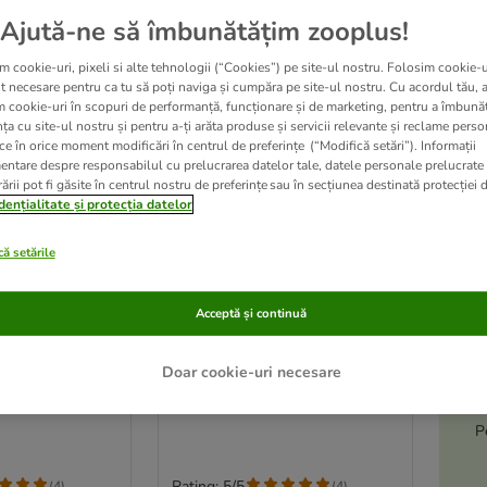
Ajută-ne să îmbunătățim zooplus!
m cookie-uri, pixeli si alte tehnologii (“Cookies”) pe site-ul nostru. Folosim cookie-u
t necesare pentru ca tu să poți naviga și cumpăra pe site-ul nostru. Cu acordul tău, 
m cookie-uri în scopuri de performanță, funcționare și de marketing, pentru a îmbunăt
ța cu site-ul nostru și pentru a-ți arăta produse și servicii relevante și reclame perso
ce în orice moment modificări în centrul de preferințe (“Modifică setări”). Informații
entare despre responsabilul cu prelucrarea datelor tale, datele personale prelucrate
ării pot fi găsite în centrul nostru de preferințe sau în secțiunea destinată protecției d
dențialitate și protecția datelor
ă setările
A
2 variante
le
Acceptă și continuă
Dog Adult 6 x
Best Nature Dog Adult 6 x
-5
400 g
i de armurariu
Vânat, pui și paste
Doar cookie-uri necesare
P
Rating: 5/5
(
4
)
(
4
)