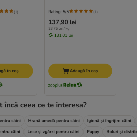
Rating: 5/5
(
1
)
(
1
)
137,90 lei
28,75 lei / kg
131,01 lei
gă în coș
Adaugă în coș
t încă ceea ce te interesa?
entru câini
Hrană umedă pentru câini
Igienă și îngrijire câini
entru câini
Lese și zgărzi pentru câini
Puppy