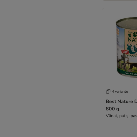
Virbac
★ zooplus Bio
DIBO
4 variante
Best Nature 
800 g
Vânat, pui și pa