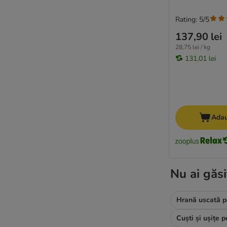
Rating: 5/5
137,90 lei
28,75 lei / kg
131,01 lei
Adau
Nu ai găsi
Hrană uscată p
Cuști și ușițe p