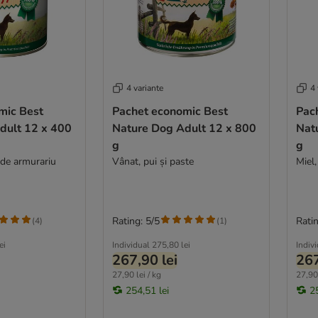
4 variante
4 
mic Best
Pachet economic Best
Pac
dult 12 x 400
Nature Dog Adult 12 x 800
Nat
g
g
i de armurariu
Vânat, pui și paste
Miel,
Rating: 5/5
Ratin
(
4
)
(
1
)
ei
Individual
275,80 lei
Indiv
267,90 lei
267
27,90 lei / kg
27,90 
254,51 lei
2