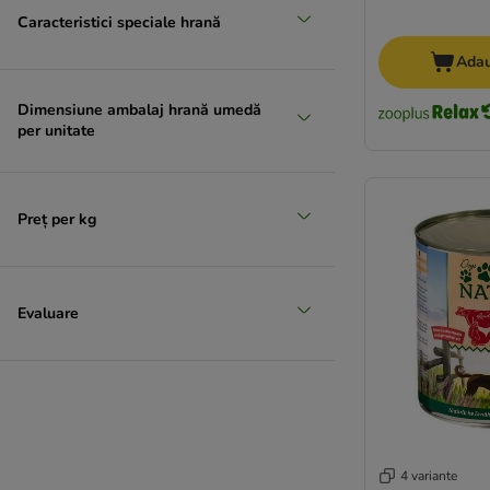
★ Greenwoods
Caracteristici speciale hrană
Happy Dog
Adau
Hardys
Herrmann´s
Dimensiune ambalaj hrană umedă
Isegrim
per unitate
James Wellbeloved
Josera
JosiDog
Preț per kg
Lucky Jim
MAC´s
Magnusson
Mjamjam
Evaluare
Monge
Nature's Variety
Prolife
Purbello
Pure Nature
Purina One
4 variante