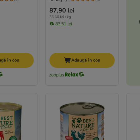
87,90 lei
36,60 lei / kg
83,51 lei
gă în coș
Adaugă în coș