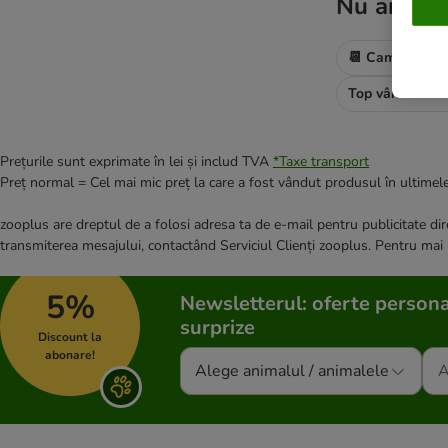
Nu ai găsi
📆 Campanii cu
Top vânzări în
Prețurile sunt exprimate în lei și includ TVA
*
Taxe transport
Preț normal = Cel mai mic preț la care a fost vândut produsul în ultimele
zooplus are dreptul de a folosi adresa ta de e-mail pentru publicitate dire
transmiterea mesajului, contactând Serviciul Clienți zooplus. Pentru mai
5%
Newsletterul: oferte persona
surprize
Discount la
abonare!
Alege animalul / animalele