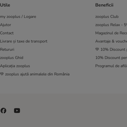
Utile
Beneficii
my zooplus / Logare
zooplus Club
Ajutor
zooplus Relax - 
Contact
Magazinul de Re
Livrare și taxe de transport
Avantaje & vouch
Retururi
💚 10% Discount 
zooplus Ghid
10% Discount pen
Aplicația zooplus
Programul de afili
💚 zooplus ajută animalele din România