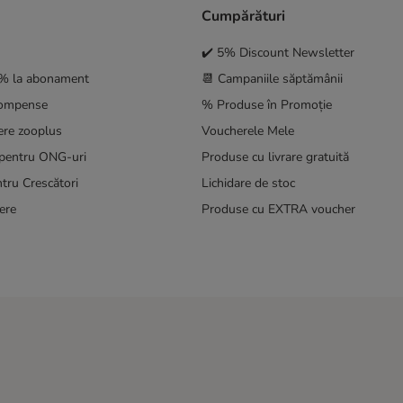
Cumpărături
✔️ 5% Discount Newsletter
5% la abonament
📆 Campaniile săptămânii
compense
% Produse în Promoție
ere zooplus
Voucherele Mele
pentru ONG-uri
Produse cu livrare gratuită
tru Crescători
Lichidare de stoc
ere
Produse cu EXTRA voucher