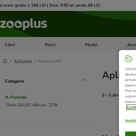
Livrare gratis ≥ 199 LEI | Doar 9.90 lei peste 99 LEI
Câini
Pisici
Păsări
Anim
Deschideți meniul cu categorii: Câini
Deschideți meniul cu categorii:
Deschid
% Promoții
Accesorii câini
Utiliză
Aplică
absolu
activă
Categorie
experin
Poți fa
0 - 0 din 0 rezult
suplim
% Promoții
prelucr
Disco SALES câini cu -22%
Confi
product items ha
Modific