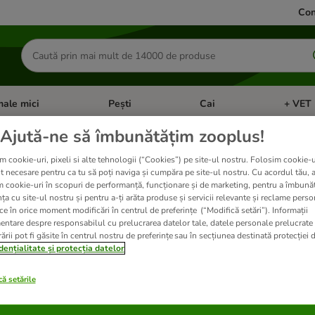
Con
Căutare
produse
ale mici
Pești
Cai
+ VET 
 Pisici
eți meniul cu categorii: Păsări
Deschideți meniul cu categorii: Animale mici
Deschideți meniul cu categori
Deschideț
Ajută-ne să îmbunătățim zooplus!
m cookie-uri, pixeli si alte tehnologii (“Cookies”) pe site-ul nostru. Folosim cookie-u
 voucherul 22-DISCO
t necesare pentru ca tu să poți naviga și cumpăra pe site-ul nostru. Cu acordul tău, 
m cookie-uri în scopuri de performanță, funcționare și de marketing, pentru a îmbunăt
ța cu site-ul nostru și pentru a-ți arăta produse și servicii relevante și reclame perso
ce în orice moment modificări în centrul de preferințe (“Modifică setări”). Informații
ate
entare despre responsabilul cu prelucrarea datelor tale, datele personale prelucrate
ării pot fi găsite în centrul nostru de preferințe sau în secțiunea destinată protecției d
dențialitate și protecția datelor
ve been changed
ă setările