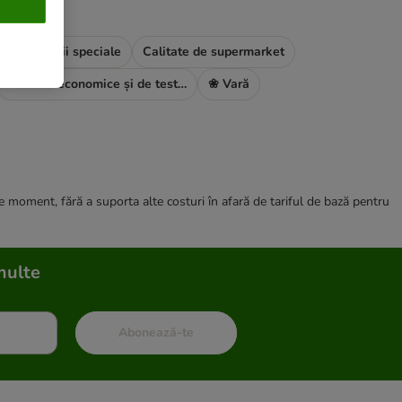
Promoții speciale
Calitate de supermarket
Pachete economice și de testare
❀ Vară
ce moment, fără a suporta alte costuri în afară de tariful de bază pentru
multe
Abonează-te