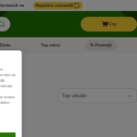
tactează-ne
Repetare comandă
Coș
Diete
Top mărci
% Promoții
i: Pești
i meniul cu categorii: Cai
Deschideți meniul cu categorii: + VET Diete
Deschideți meniul cu catego
ri
am dori să
ăți
nalizate.
Top vânzări
 și scopul
atelor.