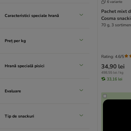
6 variante
Pachet mixt d
Caracteristici speciale hrană
Cosma snacki
70 g, 3 sortiment
Preț per kg
Rating: 4.6/5
34,90 lei
Hrană specială pisici
498,55 lei / kg
33,16 lei
Evaluare
Tip de snackuri