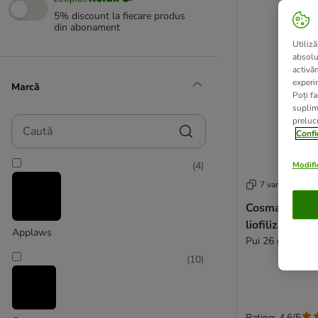
5% discount la fiecare produs
din abonament
Utiliză
absolu
activă
experin
Marcă
Poți fa
suplim
Caută
prelucr
Confi
(
4
)
Modific
7 variante
Cosma snacki
liofilizate
Applaws
Pui 26 g
(
10
)
Rating: 4.6/5