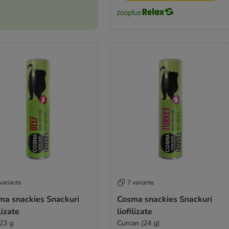
variante
7 variante
ma snackies Snackuri
Cosma snackies Snackuri
ilizate
liofilizate
 23 g
Curcan (24 g)