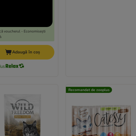
că voucherul - Economisești
%
Adaugă în coș
Recomandat de zooplus