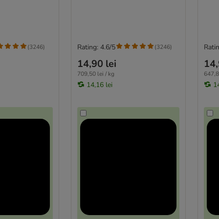
Rating: 4.6/5
Ratin
(
3246
)
(
3246
)
14,90 lei
14,
709,50 lei / kg
647,85
14,16 lei
14