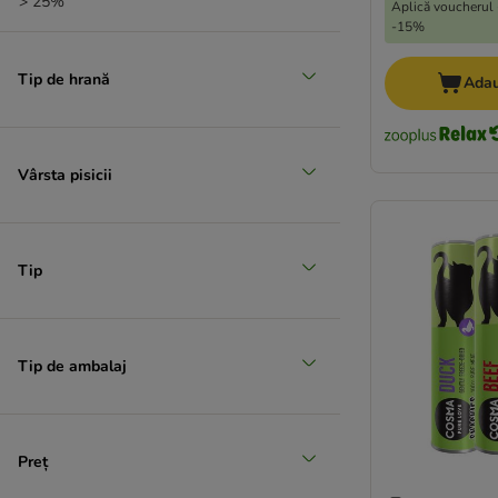
> 25%
Aplică voucherul 
-15%
Tip de hrană
Adau
Vârsta pisicii
Tip
Tip de ambalaj
Preț