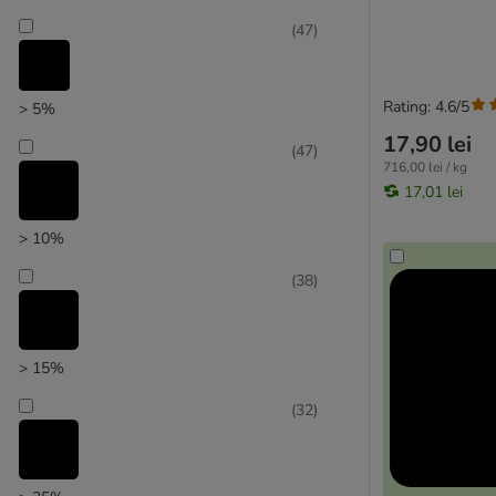
(
47
)
Rating: 4.6/5
> 5%
17,90 lei
(
47
)
Recomandat de zooplus
716,00 lei / kg
17,01 lei
> 10%
(
38
)
> 15%
(
32
)