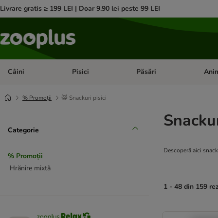
Livrare gratis ≥ 199 LEI | Doar 9.90 lei peste 99 LEI
Câini
Pisici
Păsări
Anim
Deschideți meniul cu categorii: Câini
Deschideți meniul cu categorii:
Deschid
% Promoții
😺 Snackuri pisici
Snackur
Categorie
Descoperă aici snacku
% Promoții
Hrănire mixtă
1 - 48 din 159 re
product items ha