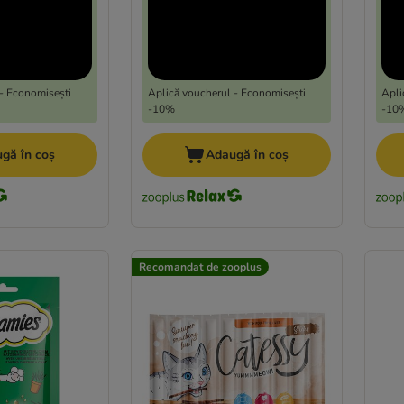
- Economisești
Aplică voucherul - Economisești
Apli
-10%
-10
gă în coș
Adaugă în coș
Recomandat de zooplus