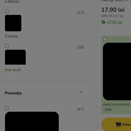
Catessy
17,90 lei
(
13
)
688,45 lei / kg
17,01 lei
Cosma
(
38
)
mai mult
Dreamies
(
12
)
Promoție
Aplică voucherul 
Felix
(
47
)
-15%
(
18
)
Adau