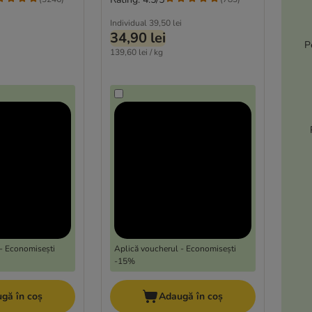
Individual
39,50 lei
34,90 lei
P
139,60 lei / kg
- Economisești
Aplică voucherul - Economisești
-15%
gă în coș
Adaugă în coș