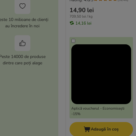
14,90 lei
709,50 lei / kg
este 10 milioane de clienți
14,16 lei
au încredere în noi
Peste 14000 de produse
dintre care poți alege
Aplică voucherul - Economisești
-15%
Adaugă în coș