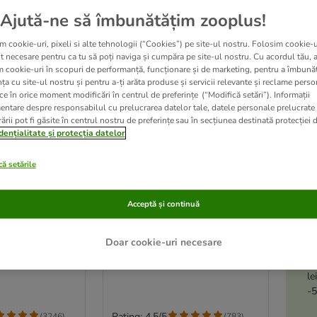
Recomandat de zooplus
Ajută-ne să îmbunătățim zooplus!
m cookie-uri, pixeli si alte tehnologii (“Cookies”) pe site-ul nostru. Folosim cookie-u
t necesare pentru ca tu să poți naviga și cumpăra pe site-ul nostru. Cu acordul tău, 
m cookie-uri în scopuri de performanță, funcționare și de marketing, pentru a îmbunăt
ța cu site-ul nostru și pentru a-ți arăta produse și servicii relevante și reclame perso
ce în orice moment modificări în centrul de preferințe (“Modifică setări”). Informații
entare despre responsabilul cu prelucrarea datelor tale, datele personale prelucrate
ării pot fi găsite în centrul nostru de preferințe sau în secțiunea destinată protecției d
dențialitate și protecția datelor
ă setările
5 variante
Acceptă și continuă
es Snackuri
Pachet economic Catessy
Sticks 50 x 5 g
BBQ Somon
Doar cookie-uri necesare
A
le
-5
Rating: 4.5/5
(
3246
)
(
783
)