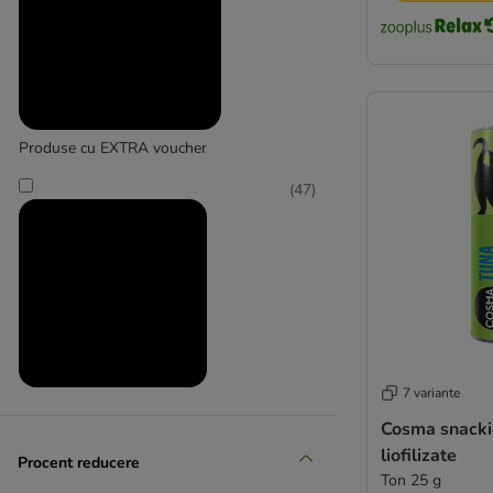
GimCat
Produse cu EXTRA voucher
(
47
)
7 variante
Produse la prețuri reduse
Cosma snacki
(
32
)
liofilizate
Procent reducere
Ton 25 g