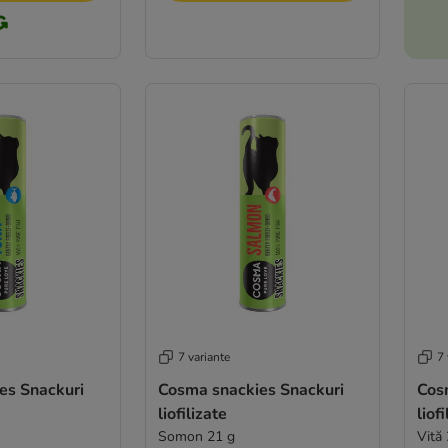
7 variante
7 
es Snackuri
Cosma snackies Snackuri
Cos
liofilizate
liof
Somon 21 g
Vită