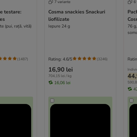
7 variante
6 
e testare:
Cosma snackies Snackuri
Pach
es
liofilizate
Cos
e (pui, rață, vită)
Iepure 24 g
76 g,
somo
Rating: 4.6/5
Ratin
(
1487
)
(
3246
)
16,90 lei
Indiv
44,
704,15 lei / kg
16,06 lei
590,80
42