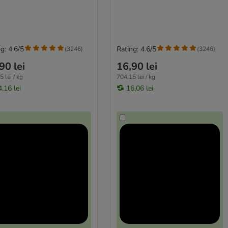
g: 4.6/5
Rating: 4.6/5
(
3246
)
(
3246
)
90 lei
16,90 lei
 lei / kg
704,15 lei / kg
,16 lei
16,06 lei