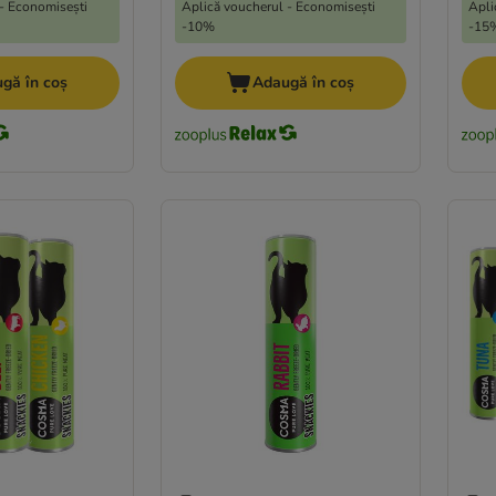
- Economisești
Aplică voucherul - Economisești
Apli
-10%
-15
gă în coș
Adaugă în coș