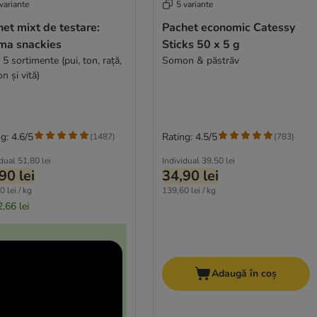
variante
5 variante
et mixt de testare:
Pachet economic Catessy
ma snackies
Sticks 50 x 5 g
 5 sortimente (pui, ton, rață,
Somon & păstrăv
n și vită)
g: 4.6/5
Rating: 4.5/5
(
1487
)
(
783
)
idual
51,80 lei
Individual
39,50 lei
90 lei
34,90 lei
 lei / kg
139,60 lei / kg
,66 lei
Adaugă în coș