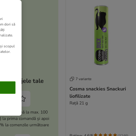
ri
am dori să
ăți
nalizate.
 și scopul
atelor.
7 variante
Avantajele tale
Cosma snackies Snackuri
liofilizate
Rață 21 g
i -15% (până la max. 100
i) la prima comandă și apoi
% la comenzile următoare
Rating: 4.6/5
(
3246
)