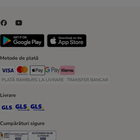
Metode de plată
Visa Payment Method
Master Card Payment Method
Apple Pay Payment Method
Google Pay Payment Method
Klarna Payment Method
PLATĂ RAMBURS LA LIVRARE
TRANSFER BANCAR
PLATĂ RAMBURS LA LIVRARE Payment Method
TRANSFER BANCAR Payment Metho
Livrare
GLS Shipping Method
GLS Locker Shipping Method
GLS Parcel Shop Shipping Method
Cumpărături sigure
Security
Security