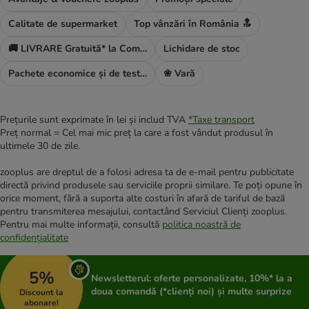
Calitate de supermarket
Top vânzări în România 🔝
🚚 LIVRARE Gratuită* la Comanda ta
Lichidare de stoc
Pachete economice și de testare
❀ Vară
Prețurile sunt exprimate în lei și includ TVA
*
Taxe transport
Preț normal = Cel mai mic preț la care a fost vândut produsul în
ultimele 30 de zile.
zooplus are dreptul de a folosi adresa ta de e-mail pentru publicitate
directă privind produsele sau serviciile proprii similare. Te poți opune în
orice moment, fără a suporta alte costuri în afară de tariful de bază
pentru transmiterea mesajului, contactând Serviciul Clienți zooplus.
Pentru mai multe informații, consultă
politica noastră de
confidențialitate
5%
Newsletterul: oferte personalizate, 10%* la a
doua comandă (*clienți noi) și multe surprize
Discount la
abonare!