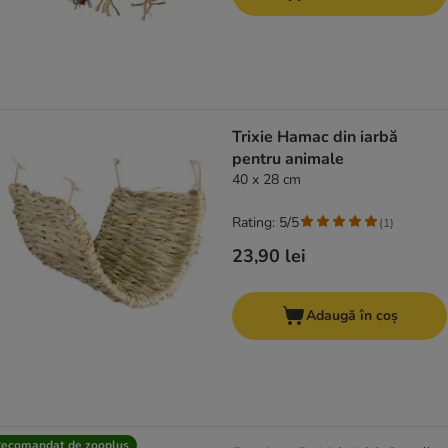
Trixie Hamac din iarbă
pentru animale
40 x 28 cm
Rating: 5/5
(
1
)
23,90 lei
Adaugă în coș
ecomandat de zooplus