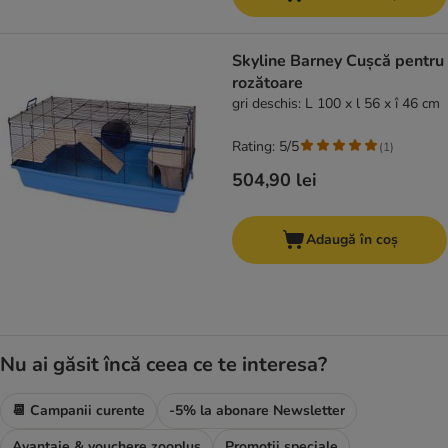
Skyline Barney Cușcă pentru
rozătoare
gri deschis: L 100 x l 56 x î 46 cm
Rating: 5/5
(
1
)
504,90 lei
Adaugă în coș
Nu ai găsit încă ceea ce te interesa?
📆 Campanii curente
-5% la abonare Newsletter
Avantaje & vouchere zooplus
Promoții speciale