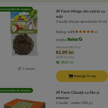
ecomandat de zooplus
JR Farm Minge din salcie cu
măr
3 bucăți (fiecare aproximativ 8 cm)
Rating: 4.8/5
(
4
)
Individual
68,70 lei
61,90 lei
20,65 lei / buc.
58,81 lei
2 variante
Adaugă în coș
ecomandat de zooplus
JR Farm Căsuță cu fân și
morcov
2 bucăți - mediu (350 g )