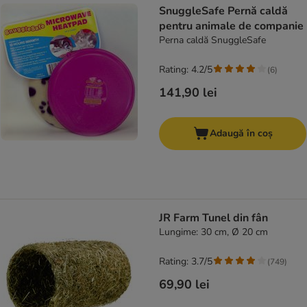
SnuggleSafe Pernă caldă
pentru animale de companie
Perna caldă SnuggleSafe
Rating: 4.2/5
(
6
)
141,90 lei
Adaugă în coș
JR Farm Tunel din fân
Lungime: 30 cm, Ø 20 cm
Rating: 3.7/5
(
749
)
69,90 lei