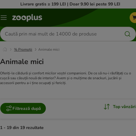
Livrare gratis ≥ 199 LEI | Doar 9.90 lei peste 99 LEI
Categorii
Căutare
produse
% Promoții
Animale mici
Animale mici
Oferiți-le căldură și confort micilor voștri companioni. De ce să nu-i răsfățați cu o
cușcă sau căsuță nouă de interior? Avem și o mulțime de snackuri, jucării și
accesorii pentru a-i ține ocupați și fericiți.
Top vânzări
Filtrează după
1 - 19 din 19 rezultate