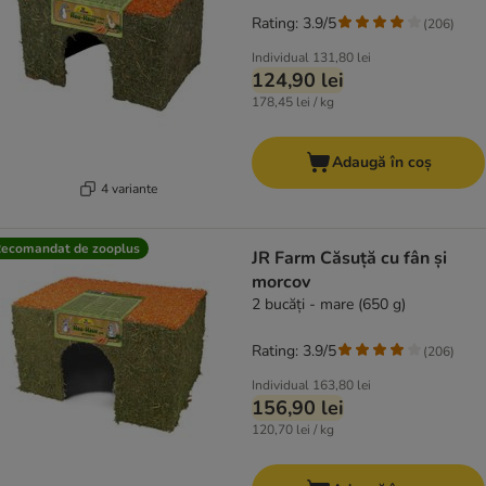
Rating: 3.9/5
(
206
)
Individual
131,80 lei
124,90 lei
178,45 lei / kg
Adaugă în coș
4 variante
ecomandat de zooplus
JR Farm Căsuță cu fân și
morcov
2 bucăți - mare (650 g)
Rating: 3.9/5
(
206
)
Individual
163,80 lei
156,90 lei
120,70 lei / kg