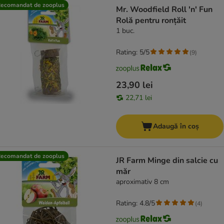
product items have been changed
ecomandat de zooplus
Mr. Woodfield Roll 'n' Fun
Rolă pentru ronțăit
1 buc.
Rating: 5/5
(
9
)
23,90 lei
22,71 lei
Adaugă în coș
ecomandat de zooplus
JR Farm Minge din salcie cu
măr
aproximativ 8 cm
Rating: 4.8/5
(
4
)