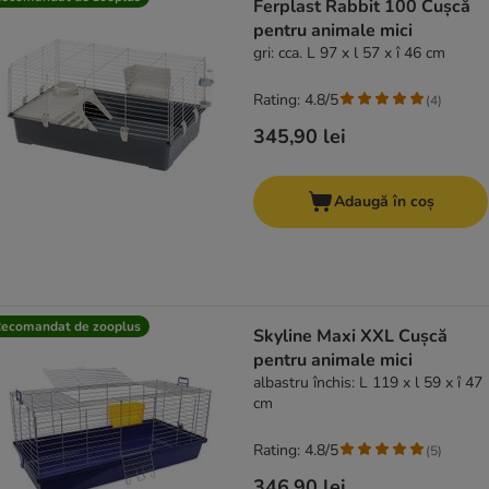
Ferplast Rabbit 100 Cușcă
pentru animale mici
gri: cca. L 97 x l 57 x î 46 cm
Rating: 4.8/5
(
4
)
345,90 lei
Adaugă în coș
ecomandat de zooplus
Skyline Maxi XXL Cușcă
pentru animale mici
albastru închis: L 119 x l 59 x î 47
cm
Rating: 4.8/5
(
5
)
346,90 lei