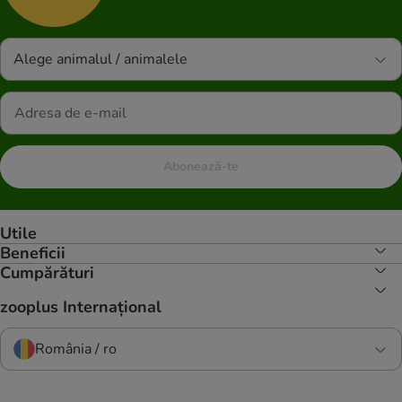
Alege animalul / animalele
Abonează-te
Utile
Beneficii
Cumpărături
zooplus Internațional
România / ro