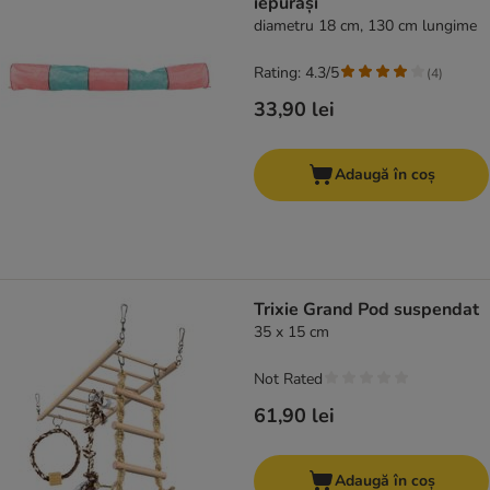
iepurași
diametru 18 cm, 130 cm lungime
Rating: 4.3/5
(
4
)
33,90 lei
Adaugă în coș
Trixie Grand Pod suspendat
35 x 15 cm
Not Rated
61,90 lei
Adaugă în coș