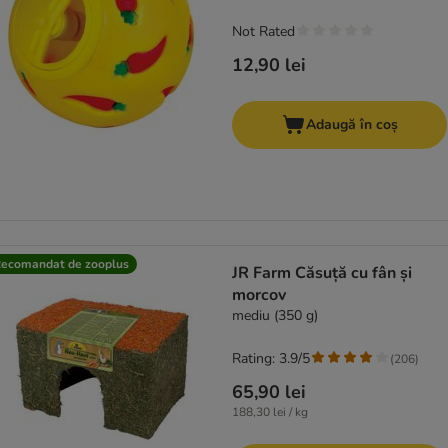
Not Rated
12,90 lei
Adaugă în coș
ecomandat de zooplus
JR Farm Căsuță cu fân și
morcov
mediu (350 g)
Rating: 3.9/5
(
206
)
65,90 lei
188,30 lei / kg