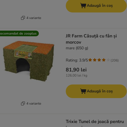
Adaugă în coș
4 variante
ecomandat de zooplus
JR Farm Căsuță cu fân și
morcov
mare (650 g)
Rating: 3.9/5
(
206
)
81,90 lei
126,00 lei / kg
Adaugă în coș
4 variante
Trixie Tunel de joacă pentru