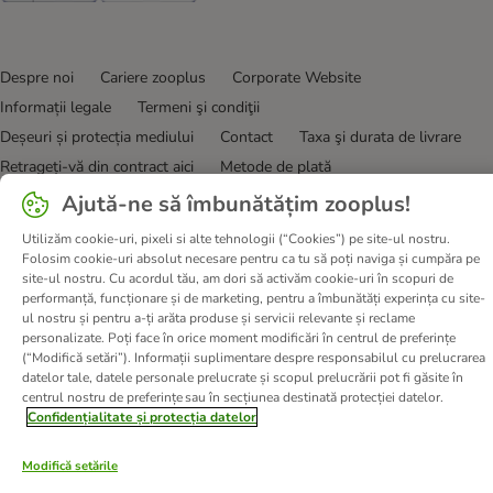
Despre noi
Cariere zooplus
Corporate Website
Informații legale
Termeni şi condiţii
Deșeuri și protecția mediului
Contact
Taxa şi durata de livrare
Retrageți-vă din contract aici
Metode de plată
Program de afiliere
Declarație de accesibilitate
Ajută-ne să îmbunătățim zooplus!
Confidenţialitate & protecția datelor
DSA
Utilizăm cookie-uri, pixeli si alte tehnologii (“Cookies”) pe site-ul nostru.
Folosim cookie-uri absolut necesare pentru ca tu să poți naviga și cumpăra pe
© zooplus SE
2026
site-ul nostru. Cu acordul tău, am dori să activăm cookie-uri în scopuri de
performanță, funcționare și de marketing, pentru a îmbunătăți experința cu site-
ul nostru și pentru a-ți arăta produse și servicii relevante și reclame
personalizate. Poți face în orice moment modificări în centrul de preferințe
(“Modifică setări”). Informații suplimentare despre responsabilul cu prelucrarea
datelor tale, datele personale prelucrate și scopul prelucrării pot fi găsite în
centrul nostru de preferințe sau în secțiunea destinată protecției datelor.
Confidențialitate și protecția datelor
Modifică setările