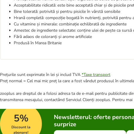
Acceptabilitate ridicată: este bine acceptată chiar și de pisicile pr
Bine tolerată: potrivită și pentru pisicile în vârstă sensibile
Hrană completă: compoziție bogată în nutrienți, potrivită pentru a
Cu vitamine și minerale: combinație echilibrată de ingrediente
Amestec de ingrediente selectate: conține ulei de pește ca sursă 
Fără adaos de coloranți și arome artificiale
Produsă în Marea Britanie
Prețurile sunt exprimate în lei și includ TVA
*
Taxe transport
Preț normal = Cel mai mic preț la care a fost vândut produsul în ultimele
zooplus are dreptul de a folosi adresa ta de e-mail pentru publicitate dire
transmiterea mesajului, contactând Serviciul Clienți zooplus. Pentru mai
5%
Newsletterul: oferte persona
surprize
Discount la
abonare!