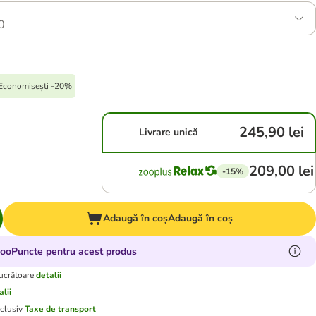
0
 Economisești -20%
245,90 lei
Livrare unică
209,00 lei
-15%
Adaugă în coș
Adaugă în coș
zooPuncte pentru acest produs
lucrătoare
detalii
alii
xclusiv
Taxe de transport