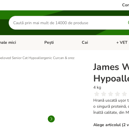
Con
Căutare
produse
ale mici
Pești
Cai
+ VET 
 Pisici
eți meniul cu categorii: Păsări
Deschideți meniul cu categorii: Animale mici
Deschideți meniul cu categori
Deschideț
eloved Senior Cat Hypoallergenic Curcan & orez
James W
Hypoall
4 kg
Hrană uscată ușor to
o singură proteină, 
înaltă calitate, din 
Alege articolul (2 