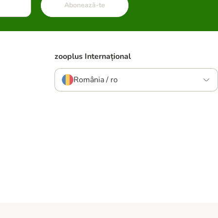
Abonează-te
zooplus Internațional
România / ro