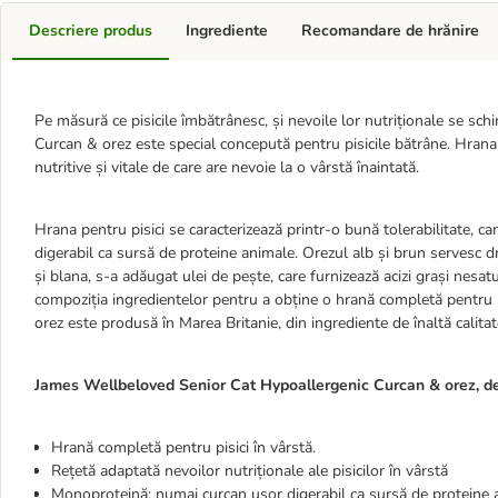
Descriere produs
Ingrediente
Recomandare de hrănire
Pe măsură ce pisicile îmbătrânesc, și nevoile lor nutriționale se 
Curcan & orez este special concepută pentru pisicile bătrâne. Hrana us
nutritive și vitale de care are nevoie la o vârstă înaintată.
Hrana pentru pisici se caracterizează printr-o bună tolerabilitate, ca
digerabil ca sursă de proteine animale. Orezul alb și brun servesc dr
și blana, s-a adăugat ulei de pește, care furnizează acizi grași nes
compoziția ingredientelor pentru a obține o hrană completă pentru
orez este produsă în Marea Britanie, din ingrediente de înaltă calitate 
James Wellbeloved Senior Cat Hypoallergenic Curcan & orez, de
Hrană completă pentru pisici în vârstă.
Rețetă adaptată nevoilor nutriționale ale pisicilor în vârstă
Monoproteină: numai curcan ușor digerabil ca sursă de proteine 