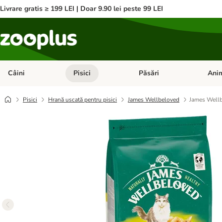
Livrare gratis ≥ 199 LEI | Doar 9.90 lei peste 99 LEI
Câini
Pisici
Păsări
Anim
Deschideți meniul cu categorii: Câini
Deschideți meniul cu categorii:
Deschid
Pisici
Hrană uscată pentru pisici
James Wellbeloved
James Wellb