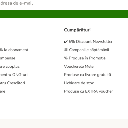
Cumpărături
✔️ 5% Discount Newsletter
5% la abonament
📆 Campaniile săptămânii
compense
% Produse în Promoție
ere zooplus
Voucherele Mele
pentru ONG-uri
Produse cu livrare gratuită
tru Crescători
Lichidare de stoc
ere
Produse cu EXTRA voucher