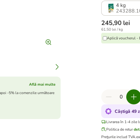
4 kg
243288.1
245,90 lei
61,50 lei / kg
Aplică voucherul -
Află mai multe
 apoi -5% la comenzile următoare
Câștigă 49 
Livrarea în 1-4 zile 
Politica de retur
det
Preţurile includ TVA.
e