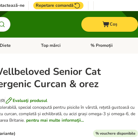
tactează-ne
Repetare comandă
Coș
Diete
Top mărci
% Promoții
i: Pești
i meniul cu categorii: Cai
Deschideți meniul cu categorii: + VET Diete
Deschideți meniul cu catego
ellbeloved Senior Cat
ergenic Curcan & orez
Evaluaţi produsul
(
0
)
lerabilă, special concepută pentru pisicile în vârstă, rețetă gustoasă cu
cu curcan, completă și echilibrată, cu acizi grași omega-3 și omega-6, de
Marea Britanie.
pentru mai multe informaţii...
variante)
% vouchere disponibile