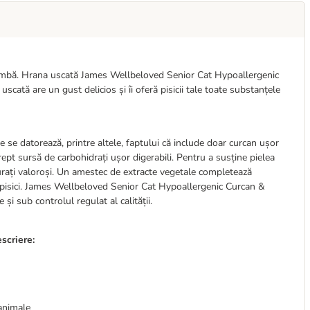
schimbă. Hrana uscată James Wellbeloved Senior Cat Hypoallergenic
cată are un gust delicios și îi oferă pisicii tale toate substanțele
re se datorează, printre altele, faptului că include doar curcan ușor
ept sursă de carbohidrați ușor digerabili. Pentru a susține pielea
aturați valoroși. Un amestec de extracte vegetale completează
 pisici. James Wellbeloved Senior Cat Hypoallergenic Curcan &
și sub controlul regulat al calității.
scriere:
animale