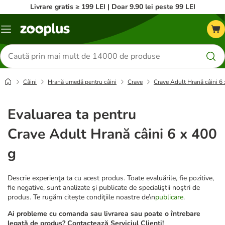
Livrare gratis ≥ 199 LEI | Doar 9.90 lei peste 99 LEI
Categorii
Căutare
produse
Câini
Hrană umedă pentru câini
Crave
Crave Adult Hrană câini 6 
Evaluarea ta pentru
Crave Adult Hrană câini 6 x 400
g
Descrie experienţa ta cu acest produs. Toate evaluările, fie pozitive,
fie negative, sunt analizate şi publicate de specialiştii noştri de
produs. Te rugăm citește condiţiile noastre de\n
publicare
.
Ai probleme cu comanda sau livrarea sau poate o întrebare
legată de produs? Contactează Serviciul Clienți!