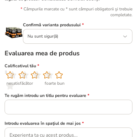
Câmpurile marcate cu * sunt câmpuri obligatorii şi trebuie
completate.
Confirmă varianta produsului
*
Nu sunt sigur(ă)
Evaluarea mea de produs
Calificativul tău
*
1
2
3
4
5
nesatisfăcător
foarte bun
Te rugăm introdu un titlu pentru evaluare
*
Introdu evaluarea în spaţiul de mai jos
*