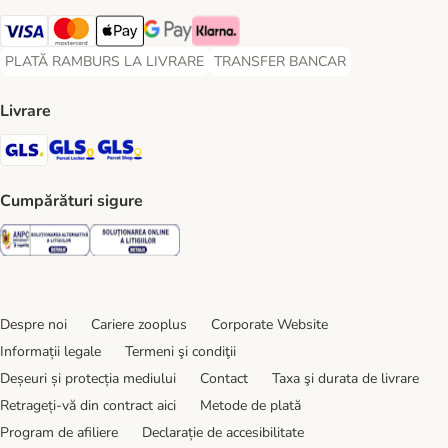
Visa Payment Method
Master Card Payment Method
Apple Pay Payment Method
Google Pay Payment Method
Klarna Payment Method
PLATĂ RAMBURS LA LIVRARE
TRANSFER BANCAR
PLATĂ RAMBURS LA LIVRARE Payment Method
TRANSFER BANCAR Payment Metho
Livrare
GLS Shipping Method
GLS Locker Shipping Method
GLS Parcel Shop Shipping Method
Cumpărături sigure
Security
Security
Despre noi
Cariere zooplus
Corporate Website
Informații legale
Termeni şi condiţii
Deșeuri și protecția mediului
Contact
Taxa şi durata de livrare
Retrageți-vă din contract aici
Metode de plată
Program de afiliere
Declarație de accesibilitate