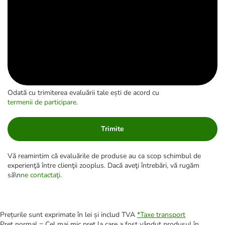
Odată cu trimiterea evaluării tale ești de acord cu
termenii de participare
.
Trimite
Vă reamintim că evaluările de produse au ca scop schimbul de
experienţă între clienţii zooplus. Dacă aveţi întrebări, vă rugăm
să\n
ne contactaţi
.
Prețurile sunt exprimate în lei și includ TVA
*
Taxe transport
Preț normal = Cel mai mic preț la care a fost vândut produsul în