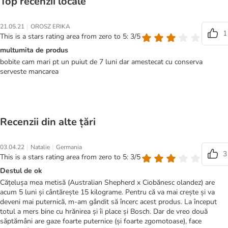
Top recenzii locale
|
21.05.21
OROSZ ERIKA
1
This is a stars rating area from zero to 5: 3/5
multumita de produs
bobite cam mari pt un puiut de 7 luni dar amestecat cu conserva
serveste mancarea
Recenzii din alte țări
|
|
03.04.22
Natalie
Germania
3
This is a stars rating area from zero to 5: 3/5
Destul de ok
Cățelușa mea metisă (Australian Shepherd x Ciobănesc olandez) are
acum 5 luni și cântărește 15 kilograme. Pentru că va mai crește și va
deveni mai puternică, m-am gândit să încerc acest produs. La început
totul a mers bine cu hrănirea și îi place și Bosch. Dar de vreo două
săptămâni are gaze foarte puternice (și foarte zgomotoase), face