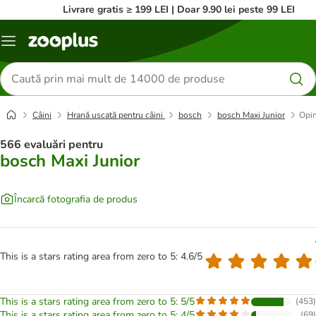
Livrare gratis ≥ 199 LEI | Doar 9.90 lei peste 99 LEI
Categorii
Căutare
produse
Câini
Hrană uscată pentru câini
bosch
bosch Maxi Junior
Opin
566 evaluări pentru
bosch Maxi Junior
Încarcă fotografia de produs
This is a stars rating area from zero to 5: 4.6/5
This is a stars rating area from zero to 5: 5/5
(
453
)
This is a stars rating area from zero to 5: 4/5
(
69
)