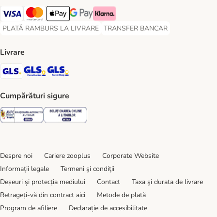
Visa Payment Method
Master Card Payment Method
Apple Pay Payment Method
Google Pay Payment Method
Klarna Payment Method
PLATĂ RAMBURS LA LIVRARE
TRANSFER BANCAR
PLATĂ RAMBURS LA LIVRARE Payment Method
TRANSFER BANCAR Payment Metho
Livrare
GLS Shipping Method
GLS Locker Shipping Method
GLS Parcel Shop Shipping Method
Cumpărături sigure
Security
Security
Despre noi
Cariere zooplus
Corporate Website
Informații legale
Termeni şi condiţii
Deșeuri și protecția mediului
Contact
Taxa şi durata de livrare
Retrageți-vă din contract aici
Metode de plată
Program de afiliere
Declarație de accesibilitate