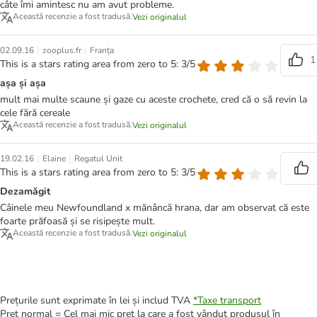
câte îmi amintesc nu am avut probleme.
Această recenzie a fost tradusă.
Vezi originalul
|
|
02.09.16
zooplus.fr
Franța
1
This is a stars rating area from zero to 5: 3/5
așa și așa
mult mai multe scaune și gaze cu aceste crochete, cred că o să revin la
cele fără cereale
Această recenzie a fost tradusă.
Vezi originalul
|
|
19.02.16
Elaine
Regatul Unit
This is a stars rating area from zero to 5: 3/5
Dezamăgit
Câinele meu Newfoundland x mănâncă hrana, dar am observat că este
foarte prăfoasă și se risipește mult.
Această recenzie a fost tradusă.
Vezi originalul
Prețurile sunt exprimate în lei și includ TVA
*
Taxe transport
Preț normal = Cel mai mic preț la care a fost vândut produsul în