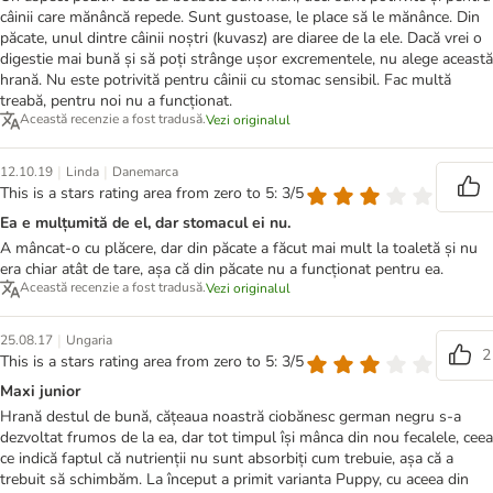
câinii care mănâncă repede. Sunt gustoase, le place să le mănânce. Din
păcate, unul dintre câinii noștri (kuvasz) are diaree de la ele. Dacă vrei o
digestie mai bună și să poți strânge ușor excrementele, nu alege această
hrană. Nu este potrivită pentru câinii cu stomac sensibil. Fac multă
treabă, pentru noi nu a funcționat.
Această recenzie a fost tradusă.
Vezi originalul
|
|
12.10.19
Linda
Danemarca
This is a stars rating area from zero to 5: 3/5
Ea e mulțumită de el, dar stomacul ei nu.
A mâncat-o cu plăcere, dar din păcate a făcut mai mult la toaletă și nu
era chiar atât de tare, așa că din păcate nu a funcționat pentru ea.
Această recenzie a fost tradusă.
Vezi originalul
|
25.08.17
Ungaria
2
This is a stars rating area from zero to 5: 3/5
Maxi junior
Hrană destul de bună, cățeaua noastră ciobănesc german negru s-a
dezvoltat frumos de la ea, dar tot timpul își mânca din nou fecalele, ceea
ce indică faptul că nutrienții nu sunt absorbiți cum trebuie, așa că a
trebuit să schimbăm. La început a primit varianta Puppy, cu aceea din