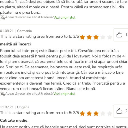
noaptea în casă deși era obișnuită să fie curată, iar uneori scaunul e tare
ca piatra, alteori moale ca o pastă. Pentru câinii cu stomac sensibil, din
păcate, nu e prea bun...
Această recenzie a fost tradusă.
Vezi originalul
|
01.08.21
Germania
1
This is a stars rating area from zero to 5: 3/5
merită să încerci
Raportul calitate-preț este lăudat peste tot. Crescătoarea noastră a
folosit deja această hrană pentru puii de Hovawart. Noi o folosim de 4
luni și am observat că excrementele sunt foarte mari și apar uneori chiar
de 5 ori pe zi. De asemenea, balonarea nu este rară, iar respirația urât
mirositoare indică și ea o posibilă intoleranță. Câinele a mâncat-o bine
doar când am amestecat hrană umedă. Atunci și consistența
excrementelor a devenit mai fermă. Cred că ar trebui încercată pentru a
vedea cum reacționează fiecare câine. Blana este bună.
Această recenzie a fost tradusă.
Vezi originalul
|
11.07.21
Ungaria
2
This is a stars rating area from zero to 5: 3/5
Calitate medie.
Un aspect pozitiv este că boabele sunt mari, deci sunt potrivite și pentru