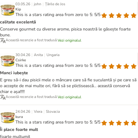
|
|
03.05.26
john
Țările de Jos
Kip
This is a stars rating area from zero to 5: 5/5
calitate excelentă
Conserve gourmet cu diverse arome, pisica noastră le găsește foarte
bune.
Această recenzie a fost tradusă.
Vezi originalul
|
|
30.04.26
Anita
Ungaria
Csirke
This is a stars rating area from zero to 5: 5/5
Manci iubește
E greu să-i dau pisicii mele o mâncare care să fie suculentă și pe care să
o accepte de mai multe ori, fără să se plictisească... această conservă
chiar e așa!!!!!
Această recenzie a fost tradusă.
Vezi originalul
|
|
24.04.26
Viera
Slovacia
kura
This is a stars rating area from zero to 5: 5/5
Îi place foarte mult
foarte mulțumit