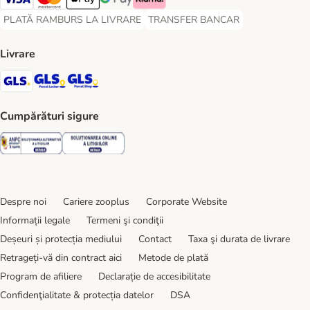
Visa Payment Method
Master Card Payment Method
Apple Pay Payment Method
Google Pay Payment Method
Klarna Payment Method
PLATĂ RAMBURS LA LIVRARE
TRANSFER BANCAR
PLATĂ RAMBURS LA LIVRARE Payment Method
TRANSFER BANCAR Payment Metho
Livrare
GLS Shipping Method
GLS Locker Shipping Method
GLS Parcel Shop Shipping Method
Cumpărături sigure
Security
Security
Despre noi
Cariere zooplus
Corporate Website
Informații legale
Termeni şi condiţii
Deșeuri și protecția mediului
Contact
Taxa şi durata de livrare
Retrageți-vă din contract aici
Metode de plată
Program de afiliere
Declarație de accesibilitate
Confidenţialitate & protecția datelor
DSA