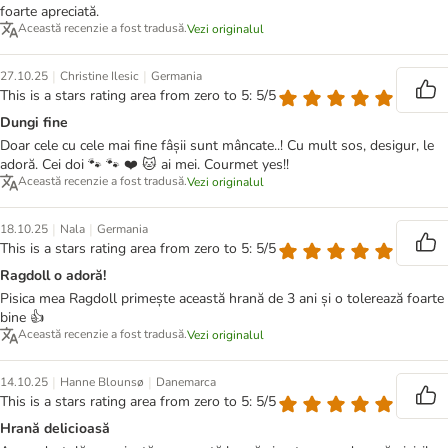
foarte apreciată.
Această recenzie a fost tradusă.
Vezi originalul
|
|
27.10.25
Christine Ilesic
Germania
This is a stars rating area from zero to 5: 5/5
Dungi fine
Doar cele cu cele mai fine fâșii sunt mâncate..! Cu mult sos, desigur, le
adoră. Cei doi 🐾 🐾 ❤️ 🐱 ai mei. Courmet yes!!
Această recenzie a fost tradusă.
Vezi originalul
|
|
18.10.25
Nala
Germania
This is a stars rating area from zero to 5: 5/5
Ragdoll o adoră!
Pisica mea Ragdoll primește această hrană de 3 ani și o tolerează foarte
bine 👍
Această recenzie a fost tradusă.
Vezi originalul
|
|
14.10.25
Hanne Blounsø
Danemarca
This is a stars rating area from zero to 5: 5/5
Hrană delicioasă