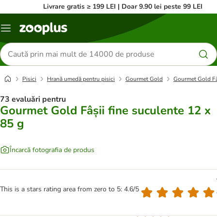
Livrare gratis ≥ 199 LEI | Doar 9.90 lei peste 99 LEI
Categorii
Căutare
produse
Pisici
Hrană umedă pentru pisici
Gourmet Gold
Gourmet Gold Fâș
73 evaluări pentru
Gourmet Gold Fâșii fine suculente 12 x
85 g
Încarcă fotografia de produs
This is a stars rating area from zero to 5: 4.6/5