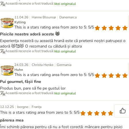
Această recenzie a fost tradusă.
Vezi originalul
|
|
11.04.26
Hanne Blounsø
Danemarca
Kylling
This is a stars rating area from zero to 5: 5/5
Pisicile noastre adoră aceste 😻
Experiența noastră cu această hrană este că prietenii noștri patrupezi o
adoră 😻🥰😻 O recomand cu căldură și altora
Această recenzie a fost tradusă.
Vezi originalul
|
|
24.03.26
Christa Henke
Germania
Huhn
This is a stars rating area from zero to 5: 5/5
Pui gourmet, fâșii fine
Produs bun, pare să fie pe gustul lor
Această recenzie a fost tradusă.
Vezi originalul
|
|
12.12.25
borgne
Franța
This is a stars rating area from zero to 5: 5/5
părerea mea
Îmi schimb părerea pentru că nu a fost corectă: mâncare pentru pisici