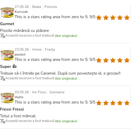
|
|
27.05.26
Beata
Polonia
Kurczak
This is a stars rating area from zero to 5: 5/5
Gurmet
Pisicile mănâncă cu plăcere
Această recenzie a fost tradusă.
Vezi originalul
|
|
23.05.26
Annie
Franța
poulet
This is a stars rating area from zero to 5: 5/5
Super 👍
Trebuie să-l întrebi pe Caramel. După cum povestește el, e grozav!!
Această recenzie a fost tradusă.
Vezi originalul
|
|
03.05.26
Iris Flory
Germania
Huhn
This is a stars rating area from zero to 5: 5/5
Fressi Fressi
Totul a fost mâncat.
Această recenzie a fost tradusă.
Vezi originalul