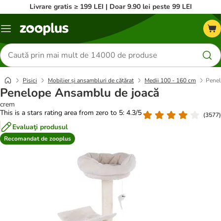
Livrare gratis ≥ 199 LEI | Doar 9.90 lei peste 99 LEI
Categorii
Căutare
produse
Pisici
Mobilier și ansambluri de cățărat
Medii 100 - 160 cm
Penel
Penelope Ansamblu de joacă
crem
This is a stars rating area from zero to 5: 4.3/5
(
3577
)
Evaluaţi produsul
Recomandat de zooplus