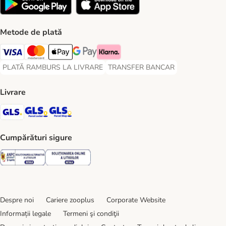
Metode de plată
Visa Payment Method
Master Card Payment Method
Apple Pay Payment Method
Google Pay Payment Method
Klarna Payment Method
PLATĂ RAMBURS LA LIVRARE
TRANSFER BANCAR
PLATĂ RAMBURS LA LIVRARE Payment Method
TRANSFER BANCAR Payment Metho
Livrare
GLS Shipping Method
GLS Locker Shipping Method
GLS Parcel Shop Shipping Method
Cumpărături sigure
Security
Security
Despre noi
Cariere zooplus
Corporate Website
Informații legale
Termeni şi condiţii