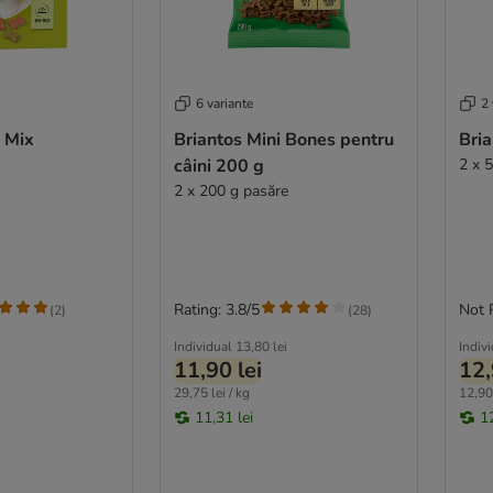
6 variante
2 
i Mix
Briantos Mini Bones pentru
Bria
câini 200 g
2 x 
2 x 200 g pasăre
Rating: 3.8/5
Not 
(
2
)
(
28
)
Individual
13,80 lei
Indiv
11,90 lei
12,
29,75 lei / kg
12,90 
11,31 lei
12