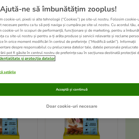
Ajută-ne să îmbunătățim zooplus!
Preparate doar din ingrediente de înaltă calitate, recompensele pentru câini Bri
m cookie-uri, pixeli si alte tehnologii (“Cookies”) pe site-ul nostru. Folosim cookie-u
ronțăit. Încearcă și produsele DogBiski și CreamTeam, pentru o gustare crocan
t necesare pentru ca tu să poți naviga și cumpăra pe site-ul nostru. Cu acordul tău, 
good.
m cookie-uri în scopuri de performanță, funcționare și de marketing, pentru a îmbunăt
ța cu site-ul nostru și pentru a-ți arăta produse și servicii relevante și reclame perso
ce în orice moment modificări în centrul de preferințe (“Modifică setări”). Informații
entare despre responsabilul cu prelucrarea datelor tale, datele personale prelucrate
ării pot fi găsite în centrul nostru de preferințe sau în secțiunea destinată protecției d
ultate
dențialitate și protecția datelor
ve been changed
ă setările
Acceptă și continuă
Doar cookie-uri necesare