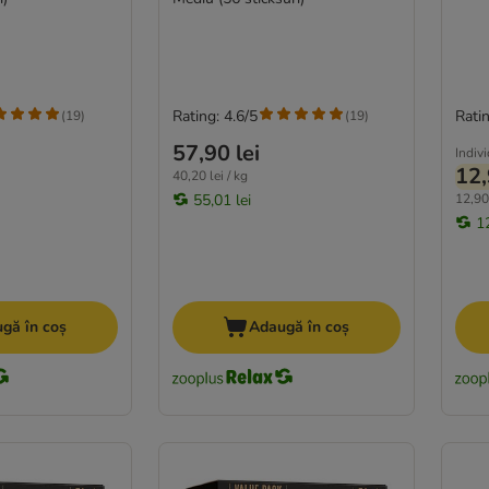
Rating: 4.6/5
Ratin
(
19
)
(
19
)
57,90 lei
Indiv
12,
40,20 lei / kg
55,01 lei
12,90 
12
gă în coș
Adaugă în coș