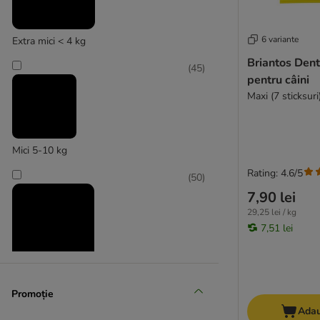
Pește
Struț
Vânat
6 variante
Extra mici < 4 kg
Pasăre
Briantos Dent
(
45
)
Cal
pentru câini
Miel
Maxi (7 sticksuri
8in1
Advance
Mici 5-10 kg
Alpha Spirit
Rating: 4.6/5
(
50
)
animonda
7,90 lei
★ Barkoo
29,25 lei / kg
beaphar
7,51 lei
Bello Pasta
bosch
Boxby
Medii 11 - 25 kg
Braaaf
Promoție
(
48
)
Brekkies
Adau