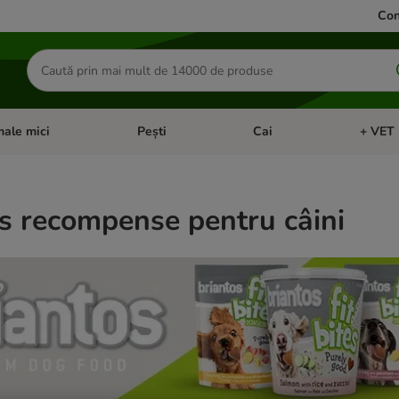
Con
Căutare
produse
ale mici
Pești
Cai
+ VET 
 Pisici
eți meniul cu categorii: Păsări
Deschideți meniul cu categorii: Animale mici
Deschideți meniul cu categori
Deschideț
s recompense pentru câini