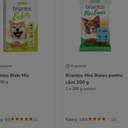
variante
6 variante
ntos Biski Mix
Briantos Mini Bones pentru
500 g
câini 200 g
2 x 200 g somon
g: 5/5
Rating: 3.8/5
(
2
)
(
28
)