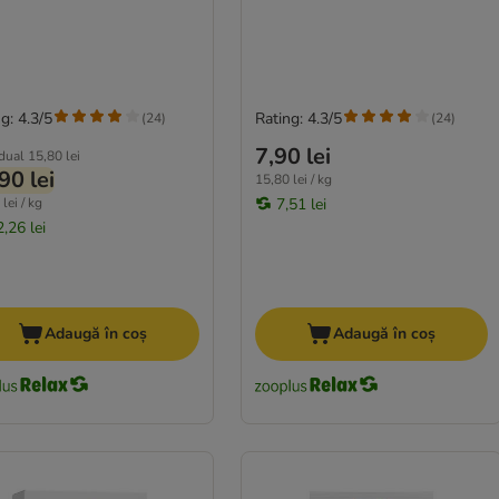
g: 4.3/5
Rating: 4.3/5
(
24
)
(
24
)
7,90 lei
idual
15,80 lei
90 lei
15,80 lei / kg
lei / kg
7,51 lei
,26 lei
Adaugă în coș
Adaugă în coș