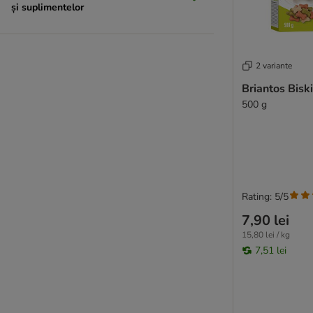
și suplimentelor
2 variante
Briantos Bisk
500 g
Rating: 5/5
7,90 lei
15,80 lei / kg
7,51 lei