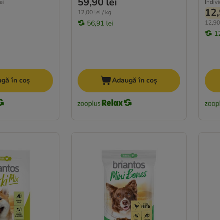
59,90 lei
ei
Indiv
12,
12,00 lei / kg
56,91 lei
12,90 
12
gă în coș
Adaugă în coș