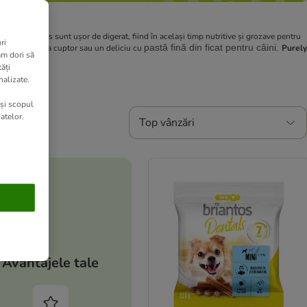
antos FitBites sunt ușor de digerat, fiind în același timp nutritive și grozave pentru
ri
pastă fină din ficat pentru câini.
tă pregătită la cuptor sau un deliciu cu
Purely
am dori să
ăți
nalizate.
 și scopul
atelor.
Top vânzări
Avantajele tale