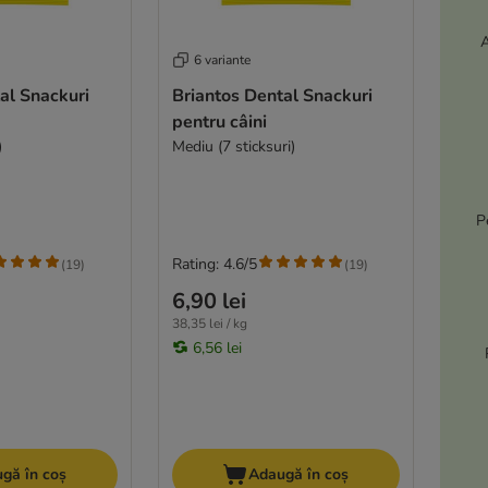
A
6 variante
al Snackuri
Briantos Dental Snackuri
pentru câini
)
Mediu (7 sticksuri)
P
Rating: 4.6/5
(
19
)
(
19
)
6,90 lei
38,35 lei / kg
6,56 lei
gă în coș
Adaugă în coș