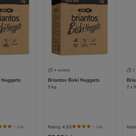
4 variante
2 
i Nuggets
Briantos Biski Nuggets
Bria
5 kg
2 x 
Rating: 4.3/5
Ratin
(
24
)
(
24
)