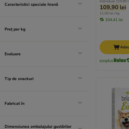
Individual
119,80 l
Affinity Italy
Caracteristici speciale hrană
109,90 lei
WOW DOG
11,00 lei / kg
Virbac
104,41 lei
Petman
Preț per kg
Coya
Yummeez
Adau
Royal Canin Veterinary
Evaluare
Karlie
Blue Tree
Yarrah
Vitakraft
Tip de snackuri
★ Wolf of Wilderness
Doggy Bozita
Nutrivet
Fabricat în
Zesty Paws
Dimensiunea ambalajului gustărilor