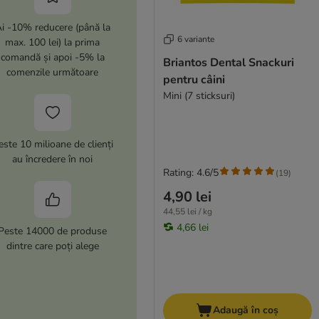
i -10% reducere (până la
6 variante
max. 100 lei) la prima
comandă și apoi -5% la
Briantos Dental Snackuri
comenzile următoare
pentru câini
Mini (7 sticksuri)
este 10 milioane de clienți
au încredere în noi
Rating: 4.6/5
(
19
)
4,90 lei
44,55 lei / kg
4,66 lei
Peste 14000 de produse
dintre care poți alege
Adaugă în coș