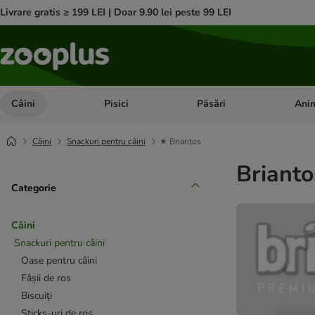
Livrare gratis ≥ 199 LEI | Doar 9.90 lei peste 99 LEI
Câini
Pisici
Păsări
Anim
Deschideți meniul cu categorii: Câini
Deschideți meniul cu categorii:
Deschid
Câini
Snackuri pentru câini
★ Briantos
Brianto
Categorie
Câini
Snackuri pentru câini
Oase pentru câini
Fâșii de ros
Biscuiți
Sticks-uri de ros