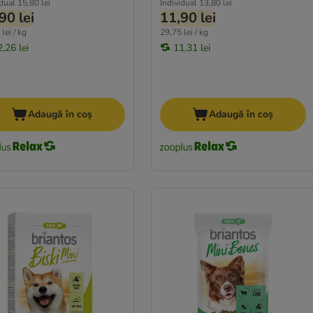
idual
15,80 lei
Individual
13,80 lei
90 lei
11,90 lei
lei / kg
29,75 lei / kg
,26 lei
11,31 lei
Adaugă în coș
Adaugă în coș