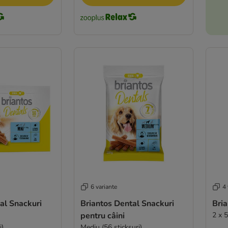
6 variante
4 
al Snackuri
Briantos Dental Snackuri
Bria
pentru câini
2 x 
i)
Mediu (56 sticksuri)