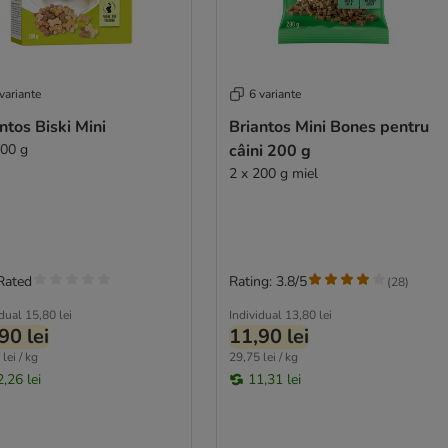
variante
6 variante
ntos Biski Mini
Briantos Mini Bones pentru
500 g
câini 200 g
2 x 200 g miel
Rated
Rating: 3.8/5
(
28
)
idual
15,80 lei
Individual
13,80 lei
90 lei
11,90 lei
lei / kg
29,75 lei / kg
,26 lei
11,31 lei