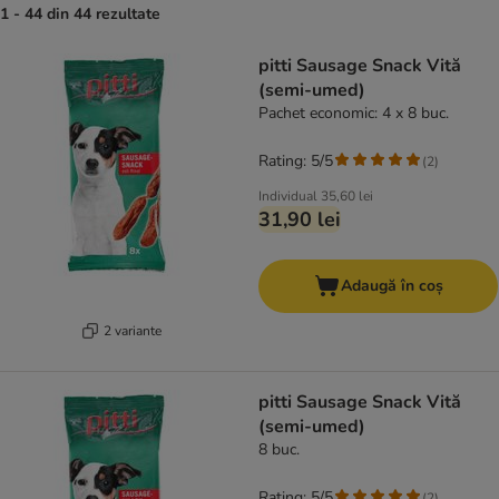
1 - 44 din 44 rezultate
product items have been changed
pitti Sausage Snack Vită
(semi-umed)
Pachet economic: 4 x 8 buc.
Rating: 5/5
(
2
)
Individual
35,60 lei
31,90 lei
Adaugă în coș
2 variante
pitti Sausage Snack Vită
(semi-umed)
8 buc.
Rating: 5/5
(
2
)