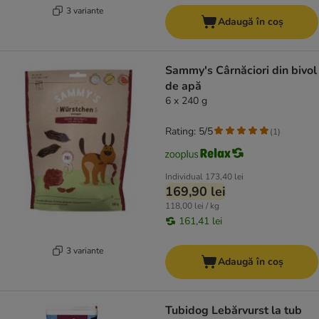
3 variante
Adaugă în coș
Sammy's Cârnăciori din bivol
de apă
6 x 240 g
Rating: 5/5
(
1
)
Individual
173,40 lei
169,90 lei
118,00 lei / kg
161,41 lei
3 variante
Adaugă în coș
Tubidog Lebărvurst la tub