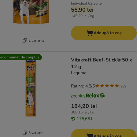
Individual
62,30 lei
55,90 lei
145,20 lei / kg
Adaugă în coș
2 variante
ecomandat de zooplus
Vitakraft Beef-Stick® 50 x
12 g
Legume
Rating: 4.8/5
(
92
)
184,90 lei
308,15 lei / kg
175,66 lei
5 variante
Adaugă în coș