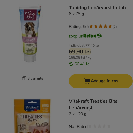
Tubidog Lebărvurst la tub
6 x 75 g
Rating: 5/5
(
2
)
Individual
77,40 lei
69,90 lei
155,35 lei / kg
66,41 lei
3 variante
Adaugă în coș
Vitakraft Treaties Bits
Lebărvurșt
2 x 120 g
Not Rated