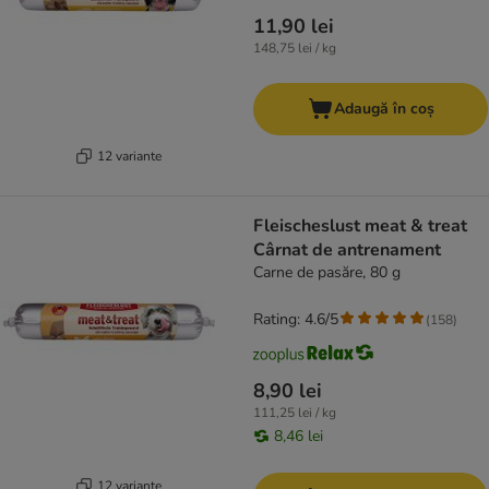
11,90 lei
148,75 lei / kg
Adaugă în coș
12 variante
Fleischeslust meat & treat
Cârnat de antrenament
Carne de pasăre, 80 g
Rating: 4.6/5
(
158
)
8,90 lei
111,25 lei / kg
8,46 lei
12 variante