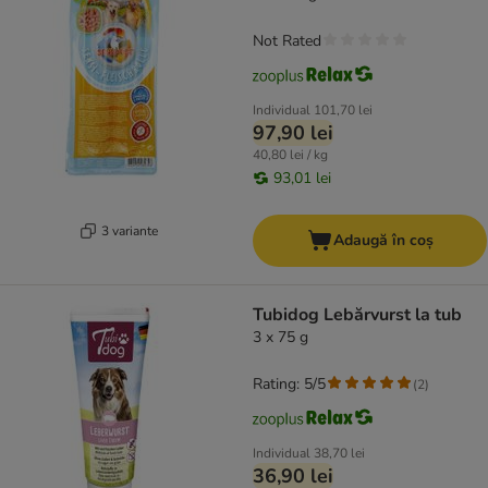
Not Rated
Individual
101,70 lei
97,90 lei
40,80 lei / kg
93,01 lei
3 variante
Adaugă în coș
Tubidog Lebărvurst la tub
3 x 75 g
Rating: 5/5
(
2
)
Individual
38,70 lei
36,90 lei