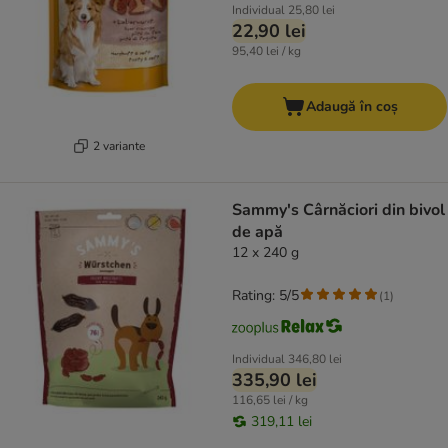
Individual
25,80 lei
22,90 lei
95,40 lei / kg
Adaugă în coș
2 variante
Sammy's Cârnăciori din bivol
de apă
12 x 240 g
Rating: 5/5
(
1
)
Individual
346,80 lei
335,90 lei
116,65 lei / kg
319,11 lei