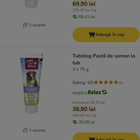
69,90 lei
155,35 lei / kg
66,41 lei
3 variante
Adaugă în coș
Tubidog Pastă de somon la
tub
3 x 75 g
Rating: 5/5
(
4
)
Individual
38,70 lei
36,90 lei
164,00 lei / kg
35,06 lei
3 variante
Adaugă în coș