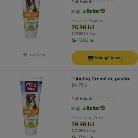
Not Rated
Individual
83,40 lei
76,90 lei
170,90 lei / kg
73,06 lei
3 variante
Adaugă în coș
Tubidog Cremă de pasăre
3 x 75 g
Not Rated
Individual
41,70 lei
39,90 lei
177,35 lei / kg
37,91 lei