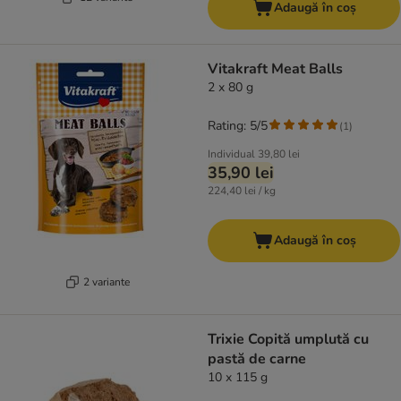
Adaugă în coș
Vitakraft Meat Balls
2 x 80 g
Rating: 5/5
(
1
)
Individual
39,80 lei
35,90 lei
224,40 lei / kg
Adaugă în coș
2 variante
Trixie Copită umplută cu
pastă de carne
10 x 115 g