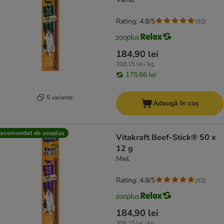
Rating: 4.8/5
(
92
)
184,90 lei
308,15 lei / kg
175,66 lei
5 variante
Adaugă în coș
ecomandat de zooplus
Vitakraft Beef-Stick® 50 x
12 g
Miel
Rating: 4.8/5
(
92
)
184,90 lei
308,15 lei / kg