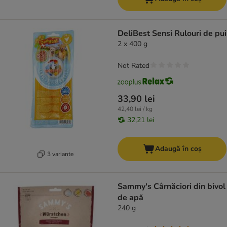
DeliBest Sensi Rulouri de pui
2 x 400 g
Not Rated
33,90 lei
42,40 lei / kg
32,21 lei
Adaugă în coș
3 variante
Sammy's Cârnăciori din bivol
de apă
240 g