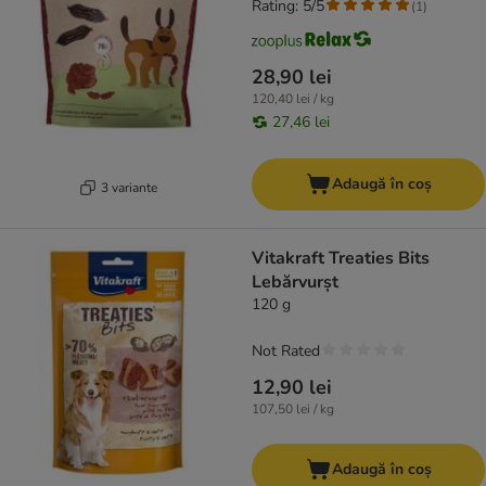
Rating: 5/5
(
1
)
28,90 lei
120,40 lei / kg
27,46 lei
Adaugă în coș
3 variante
Vitakraft Treaties Bits
Lebărvurșt
120 g
Not Rated
12,90 lei
107,50 lei / kg
Adaugă în coș