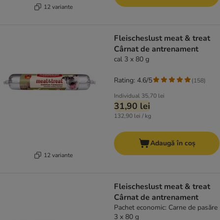
12 variante
Fleischeslust meat & treat
Cârnat de antrenament
cal 3 x 80 g
Rating: 4.6/5
(
158
)
Individual
35,70 lei
31,90 lei
132,90 lei / kg
Adaugă în coș
12 variante
Fleischeslust meat & treat
Cârnat de antrenament
Pachet economic: Carne de pasăre
3 x 80 g