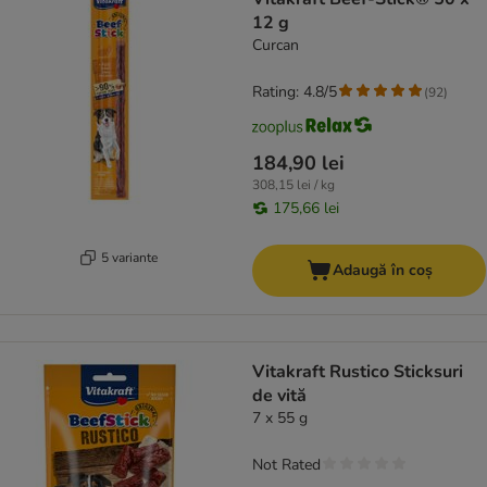
12 g
Curcan
Rating: 4.8/5
(
92
)
184,90 lei
308,15 lei / kg
175,66 lei
5 variante
Adaugă în coș
Vitakraft Rustico Sticksuri
de vită
7 x 55 g
Not Rated