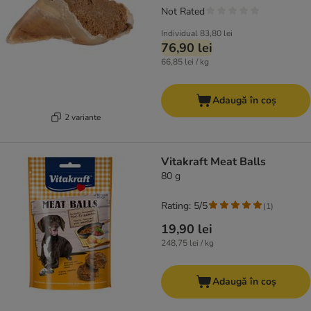
Not Rated
Individual
83,80 lei
76,90 lei
66,85 lei / kg
Adaugă în coș
2 variante
Vitakraft Meat Balls
80 g
Rating: 5/5
(
1
)
19,90 lei
248,75 lei / kg
Adaugă în coș