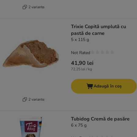
2 variante
Trixie Copită umplută cu
pastă de carne
5 x 115 g
Not Rated
41,90 lei
72,25 lei / kg
Adaugă în coș
2 variante
Tubidog Cremă de pasăre
6 x 75 g