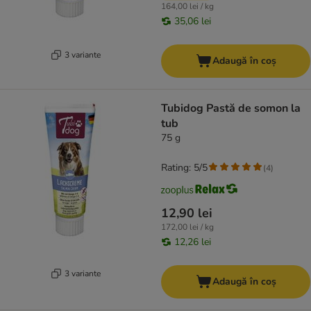
164,00 lei / kg
35,06 lei
3 variante
Adaugă în coș
Tubidog Pastă de somon la
tub
75 g
Rating: 5/5
(
4
)
12,90 lei
172,00 lei / kg
12,26 lei
3 variante
Adaugă în coș