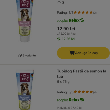
75 g
Rating: 5/5
(
2
)
12,90 lei
172,00 lei / kg
12,26 lei
Adaugă în coș
3 variante
Tubidog Pastă de somon la
tub
6 x 75 g
Rating: 5/5
(
4
)
Individual
77,40 lei