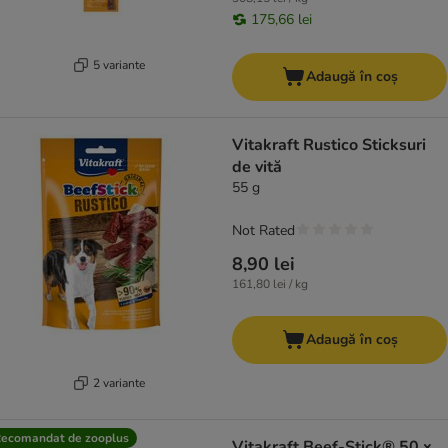
175,66 lei
5 variante
Adaugă în coș
Vitakraft Rustico Sticksuri
de vită
55 g
Not Rated
8,90 lei
161,80 lei / kg
Adaugă în coș
2 variante
ecomandat de zooplus
Vitakraft Beef-Stick® 50 x