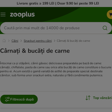
Livrare gratis ≥ 199 LEI | Doar 9.90 lei peste 99 LEI
Categorii
Căutare
produse
Câini
Snackuri pentru câini
Cârnați & bucăți de carne
Cârnați & bucăți de carne
Întocmai ca și stăpânii, câinii găsesc delicioase preparatele pe bază de carne:
cârnații, chiftelele, pasta de carne sau orice alte bucăți de carne constituie o bucurie
pentru ei. Acum există o gamă variată de astfel de preparate special destinate
câinilor, sub forma unor snackuri extra, naturale și fără condimente puternice.
Top vânzări
Filtrează după