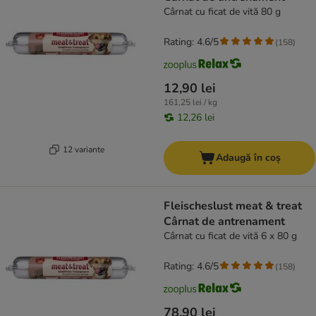
Cârnat cu ficat de vită 80 g
Rating: 4.6/5
(
158
)
12,90 lei
161,25 lei / kg
12,26 lei
12 variante
Adaugă în coș
Fleischeslust meat & treat
Cârnat de antrenament
Cârnat cu ficat de vită 6 x 80 g
Rating: 4.6/5
(
158
)
78,90 lei