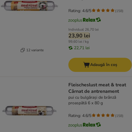
Rating: 4.6/5
(
158
)
Individual
26,70 lei
23,90 lei
99,60 lei / kg
22,71 lei
12 variante
Adaugă în coș
Fleischeslust meat & treat
Cârnat de antrenament
pui cu bulgărași de brânză
proaspătă 6 x 80 g
Rating: 4.6/5
(
158
)