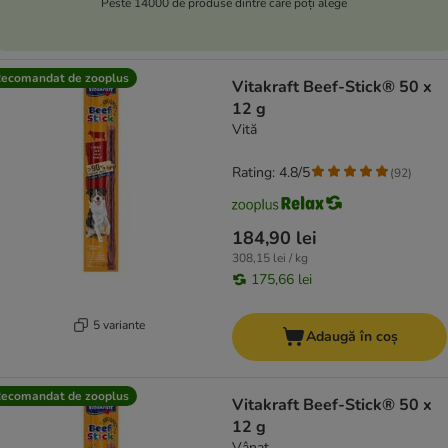
Peste 14000 de produse dintre care poți alege
ecomandat de zooplus
Vitakraft Beef-Stick® 50 x
12 g
Vită
Rating: 4.8/5
(
92
)
184,90 lei
308,15 lei / kg
175,66 lei
5 variante
Adaugă în coș
ecomandat de zooplus
Vitakraft Beef-Stick® 50 x
12 g
Vânat