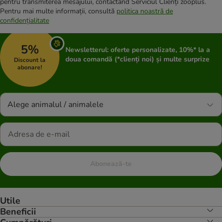
pentru transmiterea mesajului, contactând Serviciul Clienți zooplus.
Pentru mai multe informații, consultă
politica noastră de
confidențialitate
5%
Newsletterul: oferte personalizate, 10%* la a
doua comandă (*clienți noi) și multe surprize
Discount la
abonare!
Alege animalul / animalele
Abonează-te
Utile
Beneficii