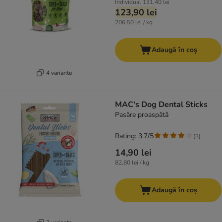
Individual
131,40 lei
123,90 lei
206,50 lei / kg
Adaugă în coș
4 variante
MAC's Dog Dental Sticks
Pasăre proaspătă
Rating: 3.7/5
(
3
)
14,90 lei
82,80 lei / kg
Adaugă în coș