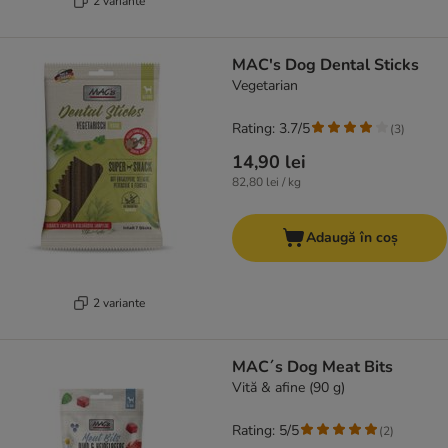
2 variante
MAC's Dog Dental Sticks
Vegetarian
Rating: 3.7/5
(
3
)
14,90 lei
82,80 lei / kg
Adaugă în coș
2 variante
MAC´s Dog Meat Bits
Vită & afine (90 g)
Rating: 5/5
(
2
)