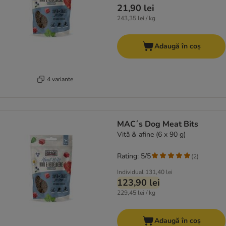
21,90 lei
243,35 lei / kg
Adaugă în coș
4 variante
MAC´s Dog Meat Bits
Vită & afine (6 x 90 g)
Rating: 5/5
(
2
)
Individual
131,40 lei
123,90 lei
229,45 lei / kg
Adaugă în coș