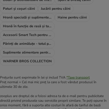
Paturi și coșuri câini
Jucării pentru câini
Hrană specială și suplimente alimentare
Haine pentru câini
Hrană în funcție de rasă și talie
Accesorii Smart Tech pentru câini
Părinți de animăluțe - totul pentru TINE
Suplimente alimentare pentru câini
WARNER BROS COLLECTION
Prețurile sunt exprimate în lei și includ TVA
*
Taxe transport
Preț normal = Cel mai mic preț la care a fost vândut produsul în
ultimele 30 de zile.
zooplus are dreptul de a folosi adresa ta de e-mail pentru publicitate
directă privind produsele sau serviciile proprii similare. Te poți opune în
orice moment, fără a suporta alte costuri în afară de tariful de bază