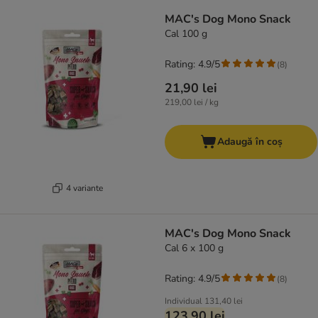
product items have been changed
MAC's Dog Mono Snack
Cal 100 g
Rating: 4.9/5
(
8
)
21,90 lei
219,00 lei / kg
Adaugă în coș
4 variante
MAC's Dog Mono Snack
Cal 6 x 100 g
Rating: 4.9/5
(
8
)
Individual
131,40 lei
123,90 lei