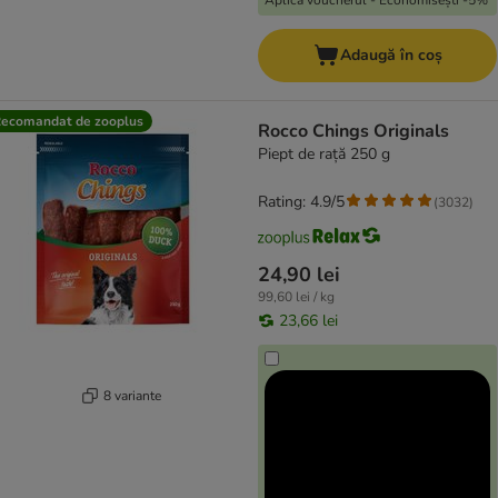
Aplică voucherul - Economisești -5%
Adaugă în coș
ecomandat de zooplus
Rocco Chings Originals
Piept de rață 250 g
Rating: 4.9/5
(
3032
)
24,90 lei
99,60 lei / kg
23,66 lei
8 variante