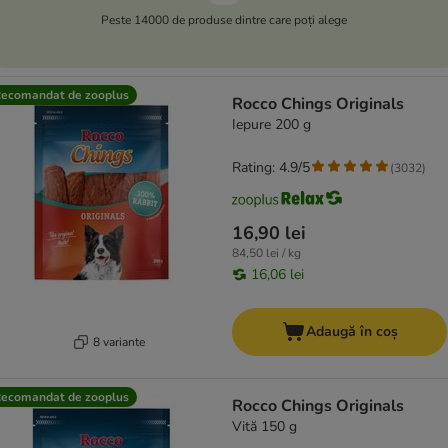
Peste 14000 de produse dintre care poți alege
ecomandat de zooplus
Rocco Chings Originals
Iepure 200 g
Rating: 4.9/5
(
3032
)
16,90 lei
84,50 lei / kg
16,06 lei
Adaugă în coș
8 variante
ecomandat de zooplus
Rocco Chings Originals
Vită 150 g