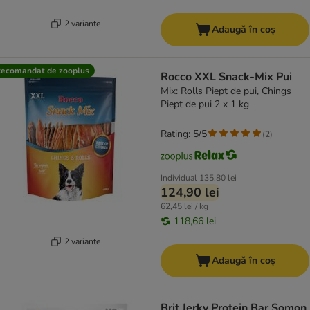
2 variante
Adaugă în coș
ecomandat de zooplus
Rocco XXL Snack-Mix Pui
Mix: Rolls Piept de pui, Chings
Piept de pui 2 x 1 kg
Rating: 5/5
(
2
)
Individual
135,80 lei
124,90 lei
62,45 lei / kg
118,66 lei
2 variante
Adaugă în coș
Brit Jerky Protein Bar Somon