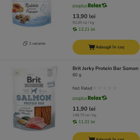
13,90 lei
92,65 lei / kg
13,21 lei
2 variante
Adaugă în coș
Brit Jerky Protein Bar Somon
80 g
Not Rated
11,90 lei
148,75 lei / kg
11,31 lei
Adaugă în coș