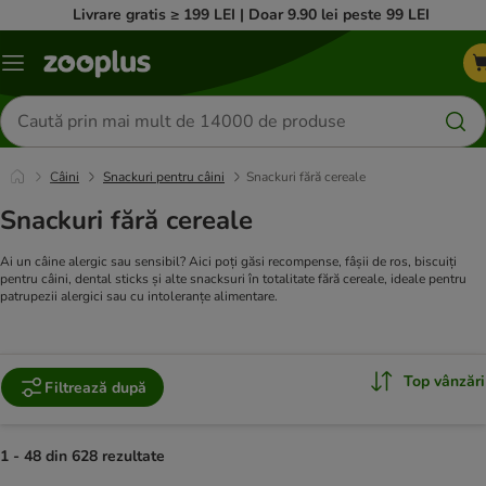
Livrare gratis ≥ 199 LEI | Doar 9.90 lei peste 99 LEI
Categorii
Căutare
produse
Câini
Snackuri pentru câini
Snackuri fără cereale
Snackuri fără cereale
Ai un câine alergic sau sensibil? Aici poți găsi recompense, fâșii de ros, biscuiți
pentru câini, dental sticks și alte snacksuri în totalitate fără cereale, ideale pentru
patrupezii alergici sau cu intoleranțe alimentare.
Top vânzări
Filtrează după
1 - 48 din 628 rezultate