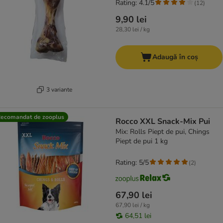
Rating: 4.1/5
(
12
)
9,90 lei
28,30 lei / kg
Adaugă în coș
3 variante
ecomandat de zooplus
Rocco XXL Snack-Mix Pui
Mix: Rolls Piept de pui, Chings
Piept de pui 1 kg
Rating: 5/5
(
2
)
67,90 lei
67,90 lei / kg
64,51 lei