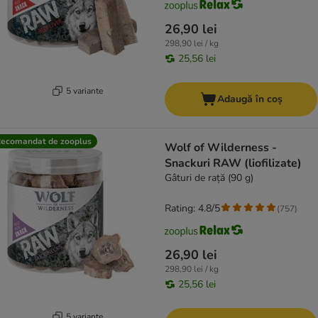
26,90 lei
298,90 lei / kg
25,56 lei
5 variante
Adaugă în coș
ecomandat de zooplus
Wolf of Wilderness -
Snackuri RAW (liofilizate)
Gâturi de rață (90 g)
Rating: 4.8/5
(
757
)
26,90 lei
298,90 lei / kg
25,56 lei
5 variante