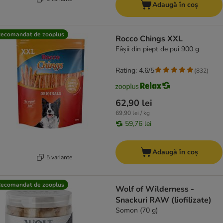
Adaugă în coș
ecomandat de zooplus
Rocco Chings XXL
Fâșii din piept de pui 900 g
Rating: 4.6/5
(
832
)
62,90 lei
69,90 lei / kg
59,76 lei
Adaugă în coș
5 variante
ecomandat de zooplus
Wolf of Wilderness -
Snackuri RAW (liofilizate)
Somon (70 g)