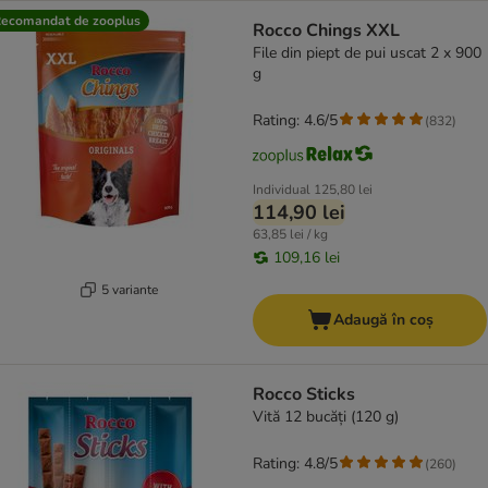
ecomandat de zooplus
Rocco Chings XXL
File din piept de pui uscat 2 x 900
g
Rating: 4.6/5
(
832
)
Individual
125,80 lei
114,90 lei
63,85 lei / kg
109,16 lei
5 variante
Adaugă în coș
Rocco Sticks
Vită 12 bucăți (120 g)
Rating: 4.8/5
(
260
)