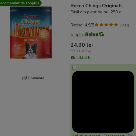
product items have been changed
ecomandat de zooplus
Rocco Chings Originals
Fâșii din piept de pui 250 g
Rating: 4.9/5
(
3032
)
24,90 lei
99,60 lei / kg
23,66 lei
8 variante