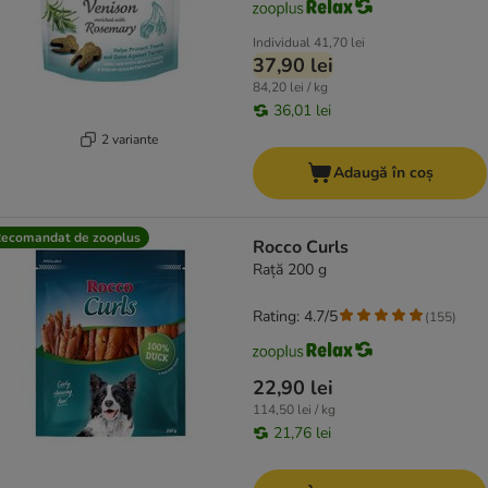
Individual
41,70 lei
37,90 lei
84,20 lei / kg
36,01 lei
2 variante
Adaugă în coș
ecomandat de zooplus
Rocco Curls
Rață 200 g
Rating: 4.7/5
(
155
)
22,90 lei
114,50 lei / kg
21,76 lei