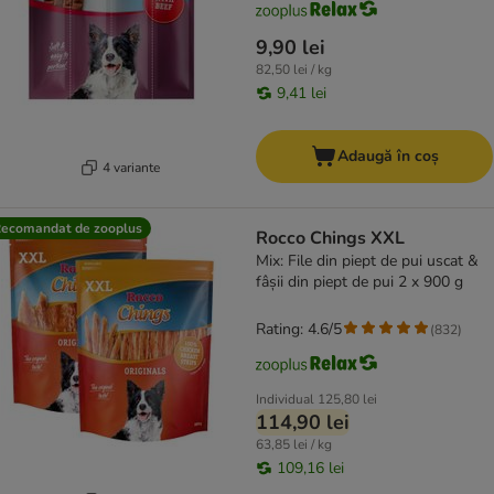
9,90 lei
82,50 lei / kg
9,41 lei
Adaugă în coș
4 variante
ecomandat de zooplus
Rocco Chings XXL
Mix: File din piept de pui uscat &
fâșii din piept de pui 2 x 900 g
Rating: 4.6/5
(
832
)
Individual
125,80 lei
114,90 lei
63,85 lei / kg
109,16 lei