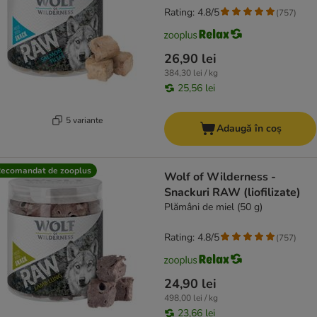
Rating: 4.8/5
(
757
)
26,90 lei
384,30 lei / kg
25,56 lei
5 variante
Adaugă în coș
ecomandat de zooplus
Wolf of Wilderness -
Snackuri RAW (liofilizate)
Plămâni de miel (50 g)
Rating: 4.8/5
(
757
)
24,90 lei
498,00 lei / kg
23,66 lei