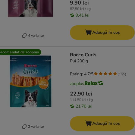
9,90 lei
82,50 lei / kg
9,41 lei
Adaugă în coș
4 variante
ecomandat de zooplus
Rocco Curls
Pui 200 g
Rating: 4.7/5
(
155
)
22,90 lei
114,50 lei / kg
21,76 lei
Adaugă în coș
2 variante