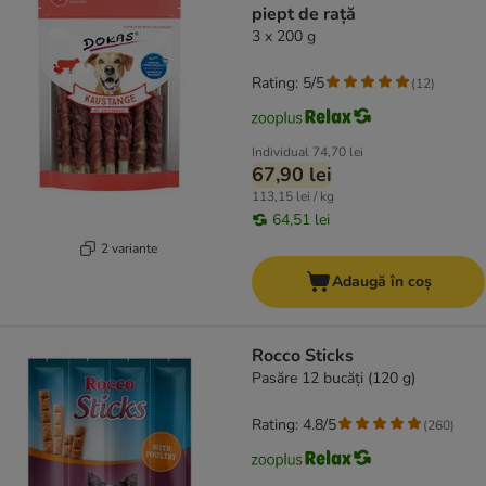
piept de rață
3 x 200 g
Rating: 5/5
(
12
)
Individual
74,70 lei
67,90 lei
113,15 lei / kg
64,51 lei
2 variante
Adaugă în coș
Rocco Sticks
Pasăre 12 bucăți (120 g)
Rating: 4.8/5
(
260
)