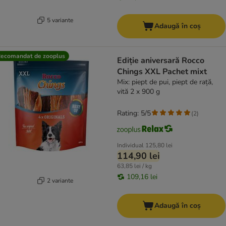
5 variante
Adaugă în coș
ecomandat de zooplus
Ediție aniversară Rocco
Chings XXL Pachet mixt
Mix: piept de pui, piept de rață,
vită 2 x 900 g
Rating: 5/5
(
2
)
Individual
125,80 lei
114,90 lei
63,85 lei / kg
109,16 lei
2 variante
Adaugă în coș