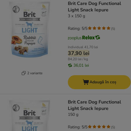
Brit Care Dog Functional
Light Snack Iepure
3 x 150 g
Rating: 5/5
(
5
)
Individual
41,70 lei
37,90 lei
84,20 lei / kg
36,01 lei
2 variante
Adaugă în coș
Brit Care Dog Functional
Light Snack Iepure
150 g
Rating: 5/5
(
5
)