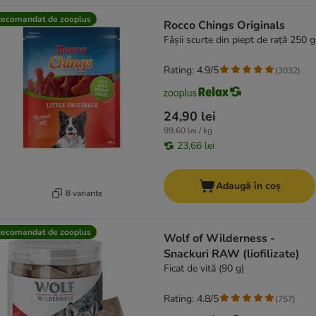
ecomandat de zooplus
Rocco Chings Originals
Fâșii scurte din piept de rață 250 g
Rating: 4.9/5
(
3032
)
24,90 lei
99,60 lei / kg
23,66 lei
Adaugă în coș
8 variante
ecomandat de zooplus
Wolf of Wilderness -
Snackuri RAW (liofilizate)
Ficat de vită (90 g)
Rating: 4.8/5
(
757
)