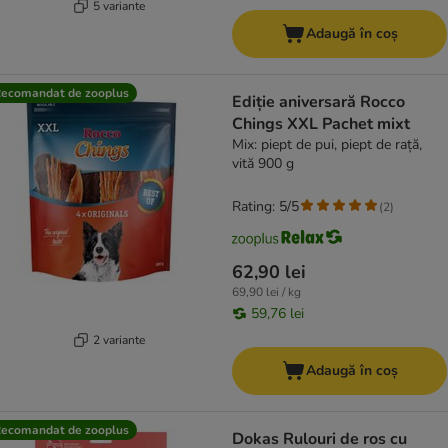
5 variante
Adaugă în coș
ecomandat de zooplus
Ediție aniversară Rocco
Chings XXL Pachet mixt
Mix: piept de pui, piept de rață,
vită 900 g
Rating: 5/5
(
2
)
62,90 lei
69,90 lei / kg
59,76 lei
2 variante
Adaugă în coș
ecomandat de zooplus
Dokas Rulouri de ros cu