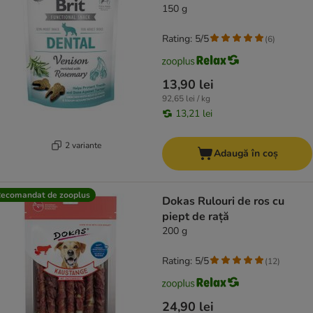
150 g
Rating: 5/5
(
6
)
13,90 lei
92,65 lei / kg
13,21 lei
2 variante
Adaugă în coș
ecomandat de zooplus
Dokas Rulouri de ros cu
piept de rață
200 g
Rating: 5/5
(
12
)
24,90 lei