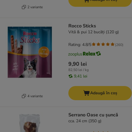
2 variante
Rocco Sticks
Vită & pui 12 bucăți (120 g)
Rating: 4.8/5
(
260
)
9,90 lei
82,50 lei / kg
9,41 lei
Adaugă în coș
4 variante
Serrano Oase cu șuncă
cca. 24 cm (350 g)