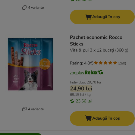
4 variante
Adaugă în coș
Pachet economic Rocco
Sticks
Vită & pui 3 x 12 bucăți (360 g)
Rating: 4.8/5
(
260
)
Individual
29,70 lei
24,90 lei
69,15 lei / kg
23,66 lei
4 variante
Adaugă în coș