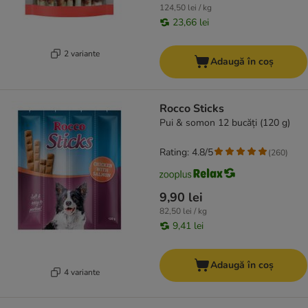
124,50 lei / kg
23,66 lei
2 variante
Adaugă în coș
Rocco Sticks
Pui & somon 12 bucăți (120 g)
Rating: 4.8/5
(
260
)
9,90 lei
82,50 lei / kg
9,41 lei
Adaugă în coș
4 variante