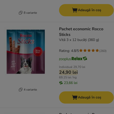
Adaugă în coș
8 variante
Pachet economic Rocco
Sticks
Vită 3 x 12 bucăți (360 g)
Rating: 4.8/5
(
260
)
Individual
29,70 lei
24,90 lei
69,15 lei / kg
23,66 lei
4 variante
Adaugă în coș