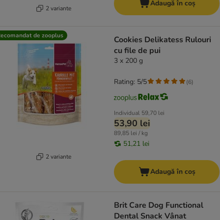
Adaugă în coș
2 variante
ecomandat de zooplus
Cookies Delikatess Rulouri
cu file de pui
3 x 200 g
Rating: 5/5
(
6
)
Individual
59,70 lei
53,90 lei
89,85 lei / kg
51,21 lei
2 variante
Adaugă în coș
Brit Care Dog Functional
Dental Snack Vânat