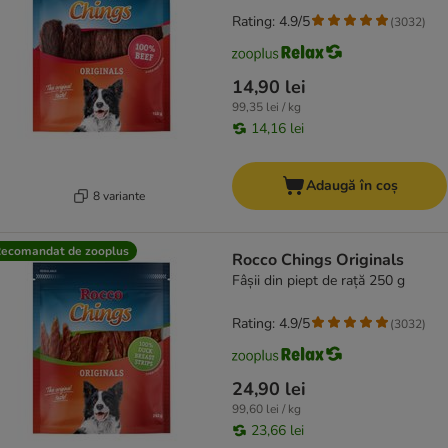
Rating: 4.9/5
(
3032
)
14,90 lei
99,35 lei / kg
14,16 lei
Adaugă în coș
8 variante
ecomandat de zooplus
Rocco Chings Originals
Fâșii din piept de rață 250 g
Rating: 4.9/5
(
3032
)
24,90 lei
99,60 lei / kg
23,66 lei