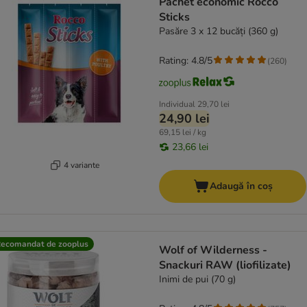
Pachet economic Rocco
Sticks
Pasăre 3 x 12 bucăți (360 g)
Rating: 4.8/5
(
260
)
Individual
29,70 lei
24,90 lei
69,15 lei / kg
23,66 lei
4 variante
Adaugă în coș
ecomandat de zooplus
Wolf of Wilderness -
Snackuri RAW (liofilizate)
Inimi de pui (70 g)