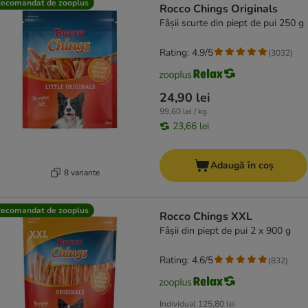
ecomandat de zooplus
Rocco Chings Originals
Fâșii scurte din piept de pui 250 g
Rating: 4.9/5
(
3032
)
24,90 lei
99,60 lei / kg
23,66 lei
Adaugă în coș
8 variante
ecomandat de zooplus
Rocco Chings XXL
Fâșii din piept de pui 2 x 900 g
Rating: 4.6/5
(
832
)
Individual
125,80 lei