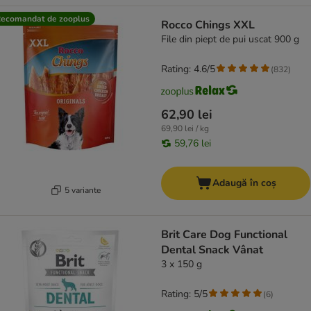
ecomandat de zooplus
Rocco Chings XXL
File din piept de pui uscat 900 g
Rating: 4.6/5
(
832
)
62,90 lei
69,90 lei / kg
59,76 lei
Adaugă în coș
5 variante
Brit Care Dog Functional
Dental Snack Vânat
3 x 150 g
Rating: 5/5
(
6
)