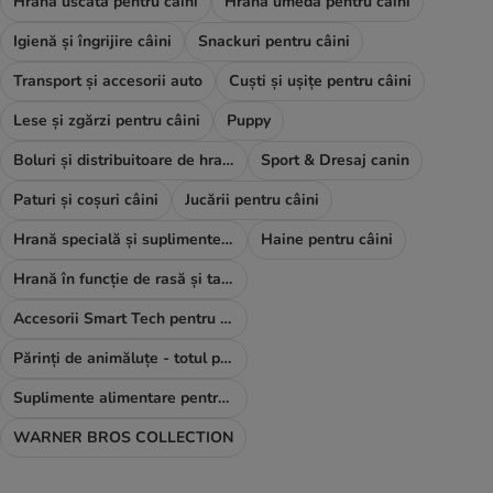
Hrană uscată pentru câini
Hrană umedă pentru câini
Igienă și îngrijire câini
Snackuri pentru câini
Transport și accesorii auto
Cuști și ușițe pentru câini
Lese și zgărzi pentru câini
Puppy
Boluri și distribuitoare de hrană și apă
Sport & Dresaj canin
Paturi și coșuri câini
Jucării pentru câini
Hrană specială și suplimente alimentare
Haine pentru câini
Hrană în funcție de rasă și talie
Accesorii Smart Tech pentru câini
Părinți de animăluțe - totul pentru TINE
Suplimente alimentare pentru câini
WARNER BROS COLLECTION