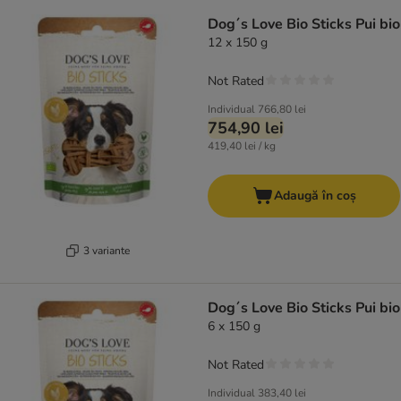
product items have been changed
Dog´s Love Bio Sticks Pui bio
12 x 150 g
Not Rated
Individual
766,80 lei
754,90 lei
419,40 lei / kg
Adaugă în coș
3 variante
Dog´s Love Bio Sticks Pui bio
6 x 150 g
Not Rated
Individual
383,40 lei