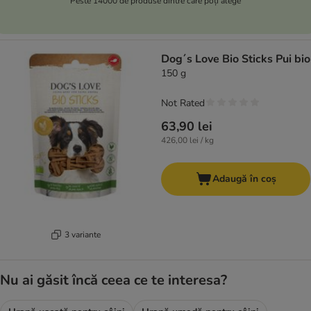
Peste 14000 de produse dintre care poți alege
Dog´s Love Bio Sticks Pui bio
150 g
Not Rated
63,90 lei
426,00 lei / kg
Adaugă în coș
3 variante
Nu ai găsit încă ceea ce te interesa?