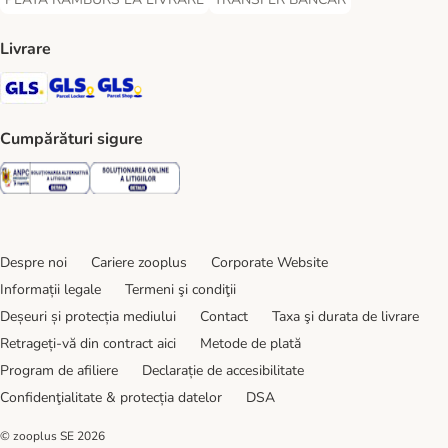
PLATĂ RAMBURS LA LIVRARE Payment Method
TRANSFER BANCAR Payment Metho
Livrare
GLS Shipping Method
GLS Locker Shipping Method
GLS Parcel Shop Shipping Method
Cumpărături sigure
Security
Security
Despre noi
Cariere zooplus
Corporate Website
Informații legale
Termeni şi condiţii
Deșeuri și protecția mediului
Contact
Taxa şi durata de livrare
Retrageți-vă din contract aici
Metode de plată
Program de afiliere
Declarație de accesibilitate
Confidenţialitate & protecția datelor
DSA
© zooplus SE
2026