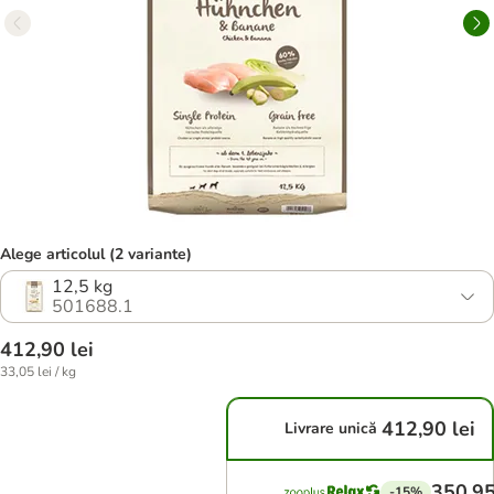
Alege articolul (2 variante)
12,5 kg
501688.1
412,90 lei
33,05 lei / kg
412,90 lei
Livrare unică
350,95
-15%