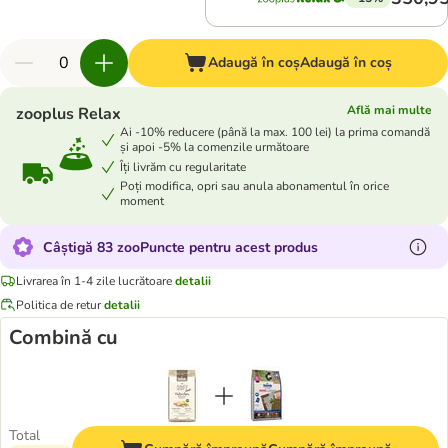
Adaugă în coș
Adaugă în coș
Află mai multe
zooplus Relax
Ai -10% reducere (până la max. 100 lei) la prima comandă
și apoi -5% la comenzile următoare
Îți livrăm cu regularitate
Poți modifica, opri sau anula abonamentul în orice
moment
Câștigă 83 zooPuncte pentru acest produs
Livrarea în 1-4 zile lucrătoare
detalii
Politica de retur
detalii
Combină cu
Total