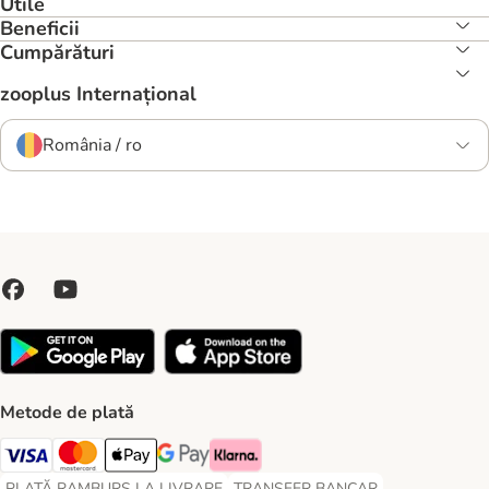
Utile
Beneficii
Cumpărături
zooplus Internațional
România / ro
Metode de plată
Visa Payment Method
Master Card Payment Method
Apple Pay Payment Method
Google Pay Payment Method
Klarna Payment Method
PLATĂ RAMBURS LA LIVRARE
TRANSFER BANCAR