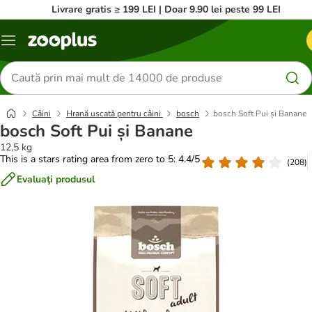
Livrare gratis ≥ 199 LEI | Doar 9.90 lei peste 99 LEI
Categorii
Căutare
produse
Câini
Hrană uscată pentru câini
bosch
bosch Soft Pui și Banane
bosch Soft Pui și Banane
12,5 kg
This is a stars rating area from zero to 5: 4.4/5
(
208
)
Evaluaţi produsul