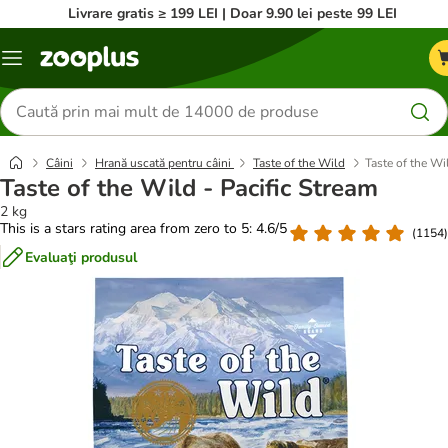
Livrare gratis ≥ 199 LEI | Doar 9.90 lei peste 99 LEI
Categorii
Căutare
produse
Câini
Hrană uscată pentru câini
Taste of the Wild
Taste of the Wi
Taste of the Wild - Pacific Stream
2 kg
This is a stars rating area from zero to 5: 4.6/5
(
1154
)
Evaluaţi produsul