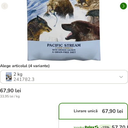
Alege articolul (4 variante)
2 kg
241782.3
67,90 lei
33,95 lei / kg
67,90 lei
Livrare unică
57,70 
-15%