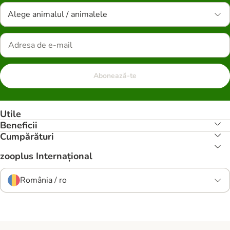
Alege animalul / animalele
Abonează-te
Utile
Beneficii
Cumpărături
zooplus Internațional
România / ro