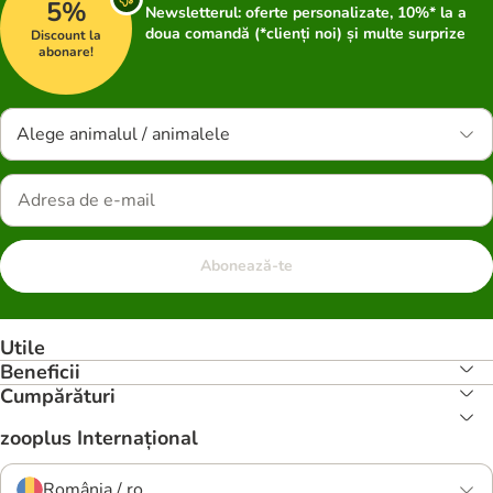
5%
Newsletterul: oferte personalizate, 10%* la a
doua comandă (*clienți noi) și multe surprize
Discount la
abonare!
Alege animalul / animalele
Abonează-te
Utile
Beneficii
Cumpărături
zooplus Internațional
România / ro