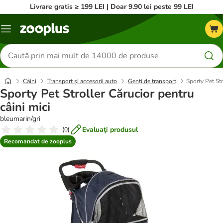
Livrare gratis ≥ 199 LEI | Doar 9.90 lei peste 99 LEI
Categorii
Căutare
produse
Câini
Transport și accesorii auto
Genți de transport
Sporty Pet Str
Sporty Pet Stroller Cărucior pentru
câini mici
bleumarin/gri
Evaluaţi produsul
(
0
)
Recomandat de zooplus