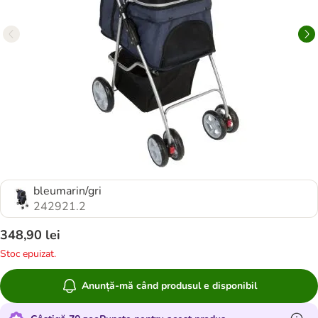
bleumarin/gri
242921.2
348,90 lei
Stoc epuizat.
Anunță-mă când produsul e disponibil