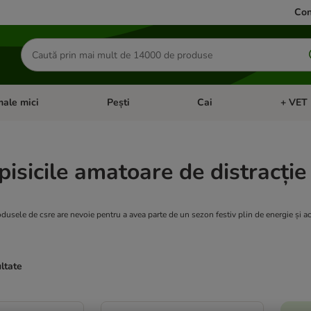
Con
Căutare
produse
ale mici
Pești
Cai
+ VET 
 Pisici
eți meniul cu categorii: Păsări
Deschideți meniul cu categorii: Animale mici
Deschideți meniul cu categori
Deschideț
pisicile amatoare de distracție
odusele de csre are nevoie pentru a avea parte de un sezon festiv plin de energie și act
ultate
ve been changed