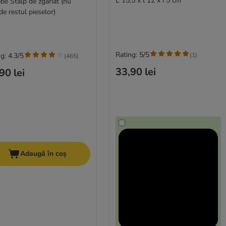
L 15,5 x l 12 x î 5 cm
be Stâlp de zgâriat (nu
de restul pieselor)
Rating: 5/5
(
1
)
g: 4.3/5
(
465
)
33,90 lei
90 lei
Adaugă în coș