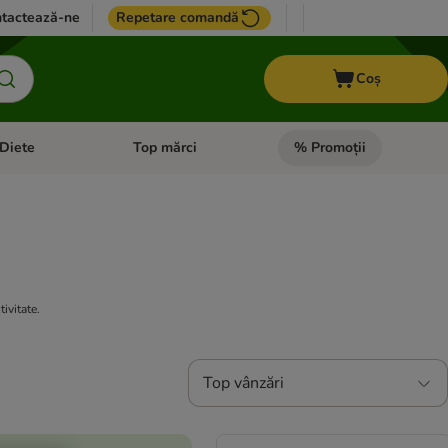
tactează-ne
Repetare comandă
Coș
Diete
Top mărci
% Promoții
i: Pești
i meniul cu categorii: Cai
Deschideți meniul cu categorii: + VET Diete
Deschideți meniul cu catego
ivitate.
Top vânzări