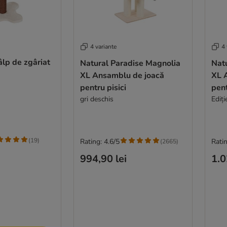
4 variante
4 
lp de zgâriat
Natural Paradise Magnolia
Nat
XL Ansamblu de joacă
XL 
pentru pisici
pent
gri deschis
Ediți
(
19
)
Rating: 4.6/5
Ratin
(
2665
)
994,90 lei
1.0