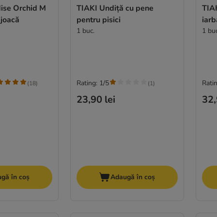
dise Orchid M
TIAKI Undiță cu pene
TIAK
joacă
pentru pisici
iarb
1 buc.
1 bu
Rating: 1/5
Ratin
(
18
)
(
1
)
23,90 lei
32,
gă în coș
Adaugă în coș