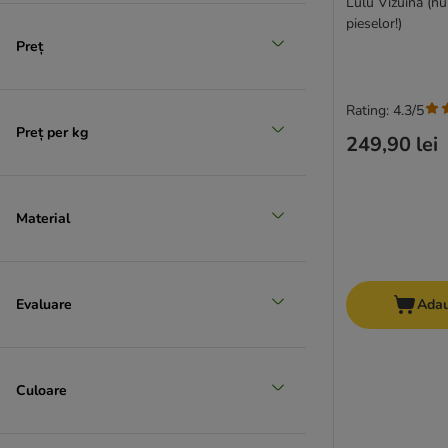
Lulu Vizuină (nu
pieselor!)
Preț
Rating: 4.3/5
Preț per kg
249,90 lei
Material
Evaluare
Adau
Culoare