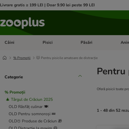
Livrare gratis ≥ 199 LEI | Doar 9.90 lei peste 99 LEI
Câini
Pisici
Păsări
Anim
Deschideți meniul cu categorii: Câini
Deschideți meniul cu categorii:
Deschid
% Promoții
🐱 Pentru pisicile amatoare de distracție
Pentru 
Categorie
Oferă pisicii toate pr
% Promoții
🎄 Târgul de Crăciun 2025
OLD Răsfăț culinar 🍽️
1 - 48 din 52 rez
OLD Pentru somnoroși 💤
OLD☃️ Produse de Crăciun 🎁
product items ha
OLD Distracție la maxim 😄