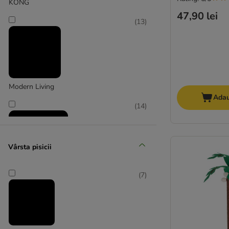
KONG
47,90 lei
(
13
)
Modern Living
Adau
(
14
)
Vârsta pisicii
(
7
)
Natural Paradise
(
7
)