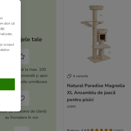
ri
am dori să
ăți
nalizate.
Avantajele tale
 și scopul
atelor.
i -15% (până la max. 100
i) la prima comandă și apoi
4 variante
% la comenzile următoare
Natural Paradise Magnolia
XL Ansamblu de joacă
pentru pisici
crem
este 10 milioane de clienți
au încredere în noi
Rating: 4.6/5
(
2665
)