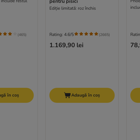
 include restul
pentru pisici
Phoe
inclu
Ediție limitată: roz închis
Rating: 4.6/5
Ratin
(
465
)
(
2665
)
1.169,90 lei
78,
gă în coș
Adaugă în coș