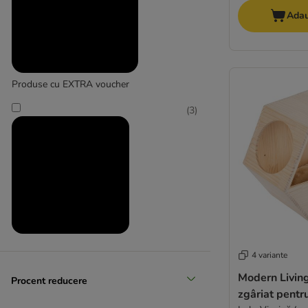
Adau
Produse cu EXTRA voucher
(
3
)
Produse la prețuri reduse
4 variante
Modern Living
Procent reducere
zgâriat pentr