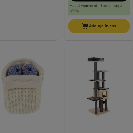
Aplică voucherul - Economisești
-60%
Adaugă în coș