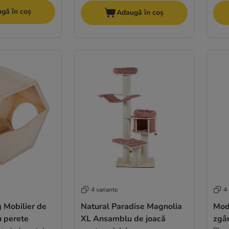
gă în coș
Adaugă în coș
4 variante
4 
 Mobilier de
Natural Paradise Magnolia
Mode
u perete
XL Ansamblu de joacă
zgâr