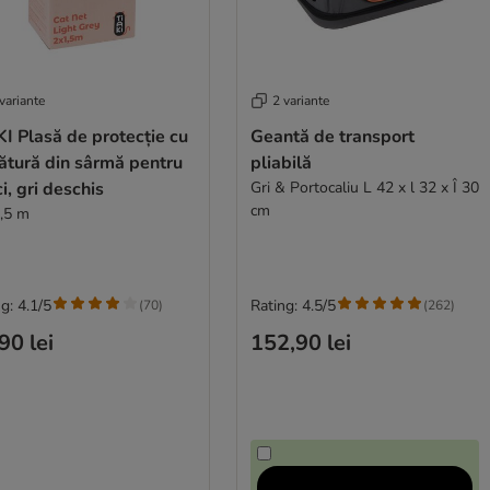
variante
2 variante
I Plasă de protecție cu
Geantă de transport
ătură din sârmă pentru
pliabilă
ci, gri deschis
Gri & Portocaliu L 42 x l 32 x Î 30
cm
1,5 m
g: 4.1/5
Rating: 4.5/5
(
70
)
(
262
)
90 lei
152,90 lei