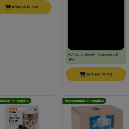
Adaugă în coș
Aplică voucherul - Economisești
-5%
Adaugă în coș
andat de zooplus
Recomandat de zooplus