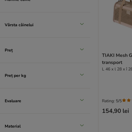
Vârsta câinelui
Preț
Recomandat de zooplus
TIAKI Mesh G
transport
L 46 x l 28 x î 
Preț per kg
Evaluare
Rating: 5/5
154,90 lei
Material