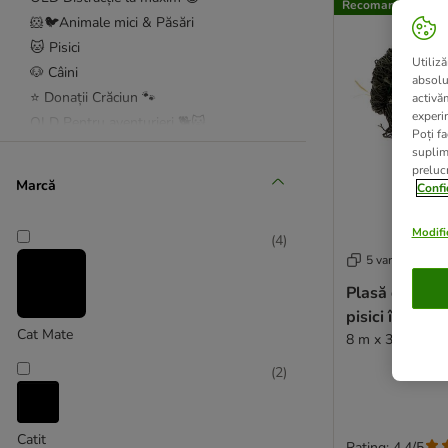
Recomandat de zo
🐹🐦Animale mici & Păsări
🐱 Pisici
Utiliză
🐶 Câini
absolu
⭐ Donații Crăciun 🐾
activă
experin
OLD Pentru aventurieri 🐕🐱
Poți fa
suplim
prelucr
Marcă
Confi
Modific
(
4
)
5 variante
Plasă de prot
pisici întărită
Cat Mate
8 m x 3 m
(
2
)
Catit
Rating: 4.4/5