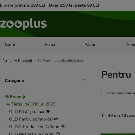
Livrare gratis ≥ 199 LEI | Doar 9.90 lei peste 99 LEI
Câini
Pisici
Păsări
Anim
Deschideți meniul cu categorii: Câini
Deschideți meniul cu categorii:
Deschid
% Promoții
🐱 Pentru pisicile plimbărețe
Pentru 
Categorie
Cu accesoriile potrivi
% Promoții
🎄 Târgul de Crăciun 2025
OLD Răsfăț culinar 🍽️
1 - 40 din 40 rez
OLD Pentru somnoroși 💤
OLD☃️ Produse de Crăciun 🎁
product items ha
OLD Distracție la maxim 😄