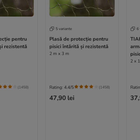
5 variante
6 
ecție pentru
Plasă de protecție pentru
TIAK
 și rezistentă
pisici întărită și rezistentă
arm
2 m x 3 m
pisi
2 x 
Rating: 4.4/5
Ratin
(
1458
)
(
1458
)
47,90 lei
37,