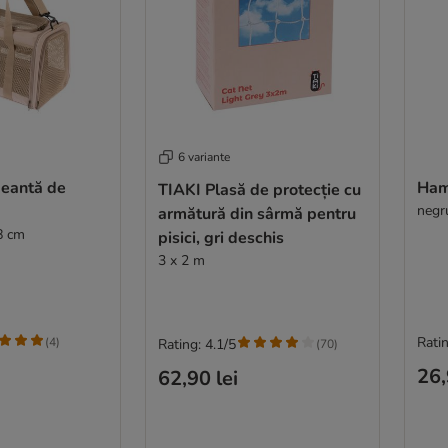
6 variante
eantă de
Ham 
TIAKI Plasă de protecție cu
negr
armătură din sârmă pentru
28 cm
pisici, gri deschis
3 x 2 m
Ratin
(
4
)
Rating: 4.1/5
(
70
)
26,
62,90 lei