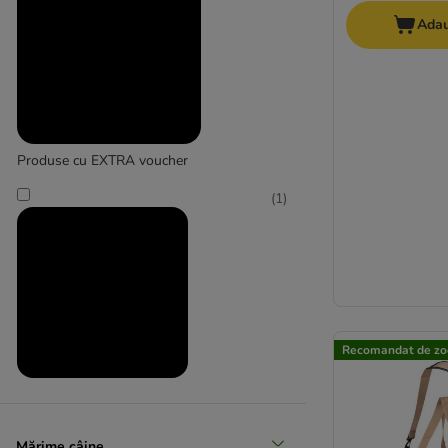
Adau
Produse cu EXTRA voucher
(
1
)
Recomandat de zo
Produse la prețuri reduse
(
16
)
Mărime câine