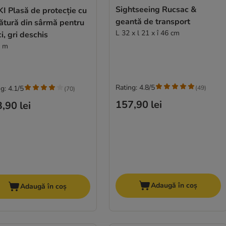
Sightseeing Rucsac &
I Plasă de protecție cu
geantă de transport
ătură din sârmă pentru
L 32 x l 21 x î 46 cm
ci, gri deschis
3 m
Rating: 4.8/5
(
49
)
g: 4.1/5
(
70
)
157,90 lei
,90 lei
Adaugă în coș
Adaugă în coș