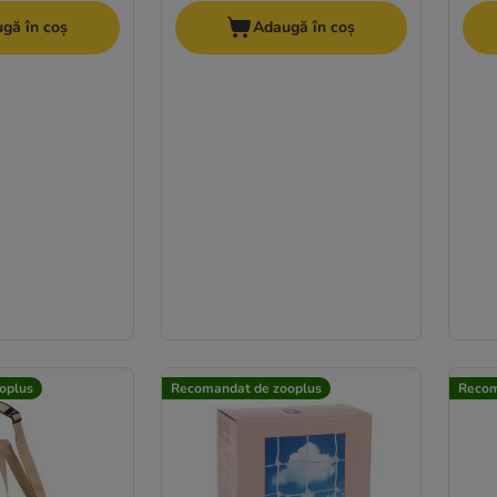
gă în coș
Adaugă în coș
oplus
Recomandat de zooplus
Recom