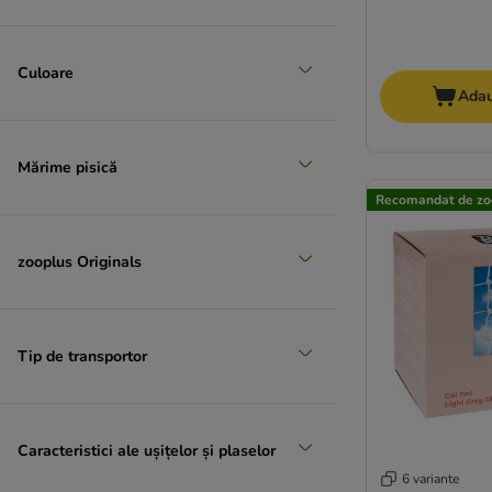
Culoare
Adau
Mărime pisică
Recomandat de zo
zooplus Originals
Tip de transportor
Caracteristici ale ușițelor și plaselor
6 variante