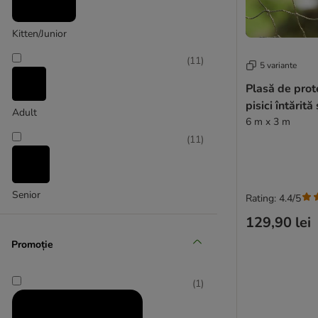
Kitten/Junior
Simon´s Cat
(
11
)
5 variante
Plasă de prot
pisici întărită
Adult
6 m x 3 m
(
11
)
Senior
Rating: 4.4/5
129,90 lei
Promoție
(
1
)