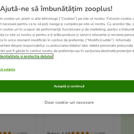
oplus
Recomandat de zooplus
Ajută-ne să îmbunătățim zooplus!
m cookie-uri, pixeli si alte tehnologii (“Cookies”) pe site-ul nostru. Folosim cookie-u
t necesare pentru ca tu să poți naviga și cumpăra pe site-ul nostru. Cu acordul tău, 
m cookie-uri în scopuri de performanță, funcționare și de marketing, pentru a îmbunăt
ța cu site-ul nostru și pentru a-ți arăta produse și servicii relevante și reclame perso
ce în orice moment modificări în centrul de preferințe (“Modifică setări”). Informații
entare despre responsabilul cu prelucrarea datelor tale, datele personale prelucrate
ării pot fi găsite în centrul nostru de preferințe sau în secțiunea destinată protecției d
dențialitate și protecția datelor
ă setările
A
le
5 variante
-5
Acceptă și continuă
ecție pentru
Plasă de protecție pentru
 și rezistentă
pisici întărită și rezistentă
2 m x 1,5 m
Doar cookie-uri necesare
P
Rating: 4.4/5
(
1458
)
(
1458
)