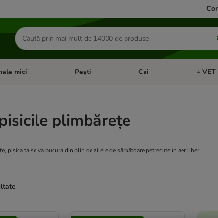
Con
Căutare
produse
ale mici
Pești
Cai
+ VET 
 Pisici
eți meniul cu categorii: Păsări
Deschideți meniul cu categorii: Animale mici
Deschideți meniul cu categori
Deschideț
pisicile plimbărețe
te, pisica ta se va bucura din plin de zilele de sărbătoare petrecute în aer liber.
ultate
ve been changed