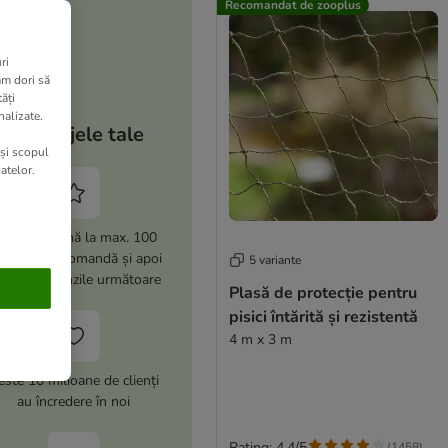
Recomandat de zooplus
ri
am dori să
ăți
nalizate.
Avantajele tale
 și scopul
atelor.
i -15% (până la max. 100
i) la prima comandă și apoi
5 variante
% la comenzile următoare
Plasă de protecție pentru
pisici întărită și rezistentă
4 m x 3 m
este 10 milioane de clienți
au încredere în noi
Rating: 4.4/5
(
1458
)