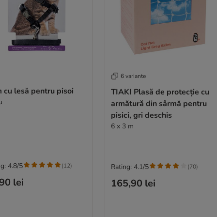
6 variante
cu lesă pentru pisoi
TIAKI Plasă de protecție cu
u
armătură din sârmă pentru
pisici, gri deschis
6 x 3 m
g: 4.8/5
(
12
)
Rating: 4.1/5
(
70
)
90 lei
165,90 lei