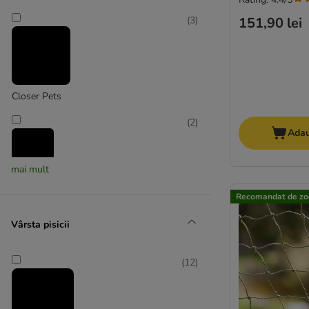
151,90 lei
(
3
)
Closer Pets
(
2
)
Adau
mai mult
ferplast
Recomandat de zo
(
1
)
Vârsta pisicii
Karlie
(
12
)
(
1
)