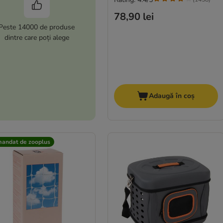
78,90 lei
Peste 14000 de produse
dintre care poți alege
Adaugă în coș
andat de zooplus