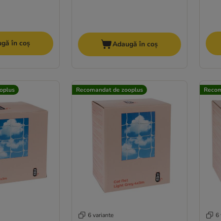
gă în coș
Adaugă în coș
oplus
Recomandat de zooplus
Recom
6 variante
6 