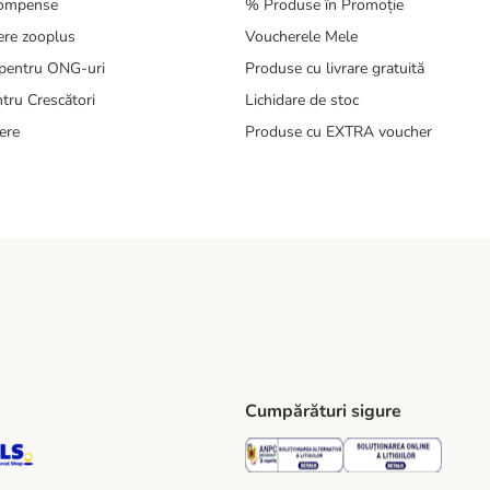
compense
% Produse în Promoție
ere zooplus
Voucherele Mele
pentru ONG-uri
Produse cu livrare gratuită
tru Crescători
Lichidare de stoc
ere
Produse cu EXTRA voucher
Cumpărături sigure
ping Method
S Locker Shipping Method
GLS Parcel Shop Shipping Method
Security
Securit