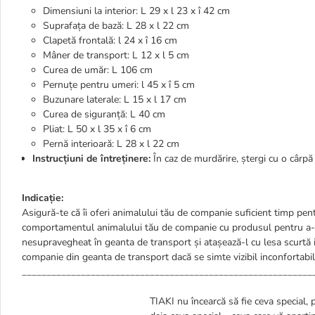
Dimensiuni la interior: L 29 x l 23 x î 42 cm
Suprafața de bază: L 28 x l 22 cm
Clapetă frontală: l 24 x î 16 cm
Mâner de transport: L 12 x l 5 cm
Curea de umăr: L 106 cm
Pernuțe pentru umeri: l 45 x î 5 cm
Buzunare laterale: L 15 x l 17 cm
Curea de siguranță: L 40 cm
Pliat: L 50 x l 35 x î 6 cm
Pernă interioară: L 28 x l 22 cm
Instrucțiuni de întreținere:
În caz de murdărire, ștergi cu o cârpă
Indicație:
Asigură-te că îi oferi animalului tău de companie suficient timp pen
comportamentul animalului tău de companie cu produsul pentru a-i
nesupravegheat în geanta de transport și atașează-l cu lesa scurtă i
companie din geanta de transport dacă se simte vizibil inconfortabi
___________________________________________________________
TIAKI nu încearcă să fie ceva special, 