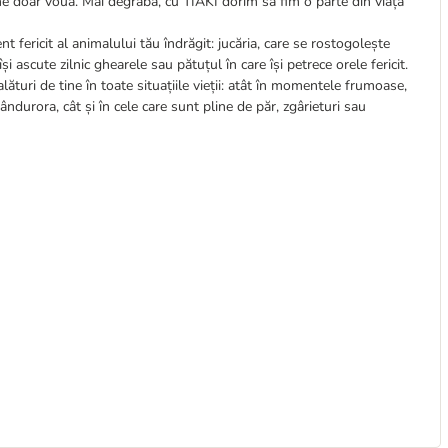
ine doar vouă. Mai degrabă, cu TIAKI dorim să fim o parte din viața
t fericit al animalului tău îndrăgit: jucăria, care se rostogolește
i ascute zilnic ghearele sau pătuțul în care își petrece orele fericit.
lături de tine în toate situațiile vieții: atât în momentele frumoase,
ândurora, cât și în cele care sunt pline de păr, zgârieturi sau