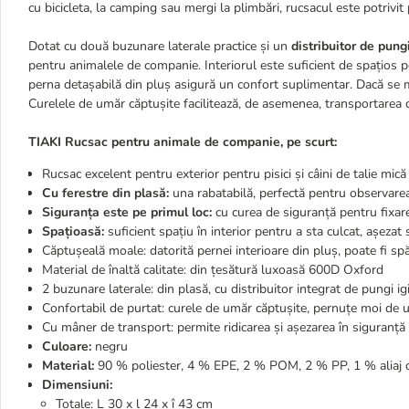
cu bicicleta, la camping sau mergi la plimbări, rucsacul este potrivit 
Dotat cu două buzunare laterale practice și un
distribuitor de pung
pentru animalele de companie. Interiorul este suficient de spațios p
perna detașabilă din pluș asigură un confort suplimentar. Dacă se mu
Curelele de umăr căptușite facilitează, de asemenea, transportarea co
TIAKI Rucsac pentru animale de companie, pe scurt:
Rucsac excelent pentru exterior pentru pisici și câini de talie mic
Cu ferestre din plasă:
una rabatabilă, perfectă pentru observarea
Siguranța este pe primul loc:
cu curea de siguranță pentru fixare
Spațioasă:
suficient spațiu în interior pentru a sta culcat, așezat 
Căptușeală moale: datorită pernei interioare din pluș, poate fi sp
Material de înaltă calitate: din țesătură luxoasă 600D Oxford
2 buzunare laterale: din plasă, cu distribuitor integrat de pungi 
Confortabil de purtat: curele de umăr căptușite, pernuțe moi de
Cu mâner de transport: permite ridicarea și așezarea în siguranță 
Culoare:
negru
Material:
90 % poliester, 4 % EPE, 2 % POM, 2 % PP, 1 % aliaj 
Dimensiuni:
Totale: L 30 x l 24 x î 43 cm