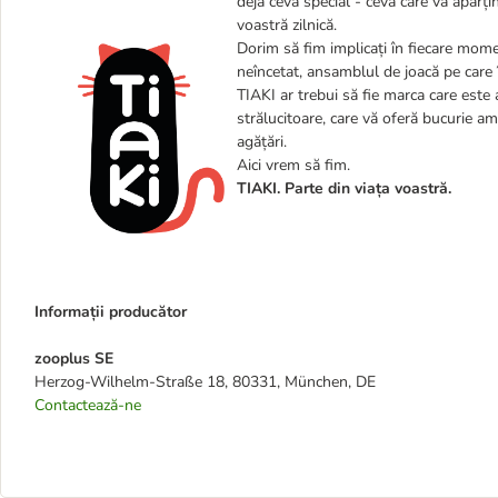
deja ceva special - ceva care vă aparț
voastră zilnică.
Dorim să fim implicați în fiecare momen
neîncetat, ansamblul de joacă pe care îș
TIAKI ar trebui să fie marca care este a
strălucitoare, care vă oferă bucurie am
agățări.
Aici vrem să fim.
TIAKI. Parte din viața voastră.
Informații producător
zooplus SE
Herzog-Wilhelm-Straße 18, 80331, München, DE
Contactează-ne