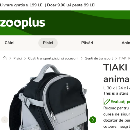
Livrare gratis ≥ 199 LEI | Doar 9.90 lei peste 99 LEI
Câini
Pisici
Păsări
Anim
Deschideți meniul cu categorii: Câini
Deschideți meniul cu categorii:
Deschid
Pisici
Cuști transport pisici și accesorii
Genți de transport
TIAKI 
TIAKI
anima
L 30 x l 24 x î
This is a stars
Evaluaţi p
Rucsac pentru c
curea de sigu
dozator de pun
culoare: neagr