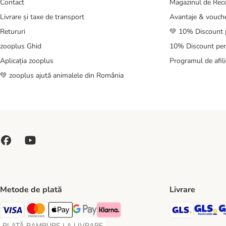
Contact
Magazinul de Re
Livrare și taxe de transport
Avantaje & vouch
Retururi
💚 10% Discount 
zooplus Ghid
10% Discount pen
Aplicația zooplus
Programul de afili
💚 zooplus ajută animalele din România
Metode de plată
Livrare
GLS Ship
GL
Visa Payment Method
Master Card Payment Method
Apple Pay Payment Method
Google Pay Payment Method
Klarna Payment Method
PLATĂ RAMBURS LA LIVRARE