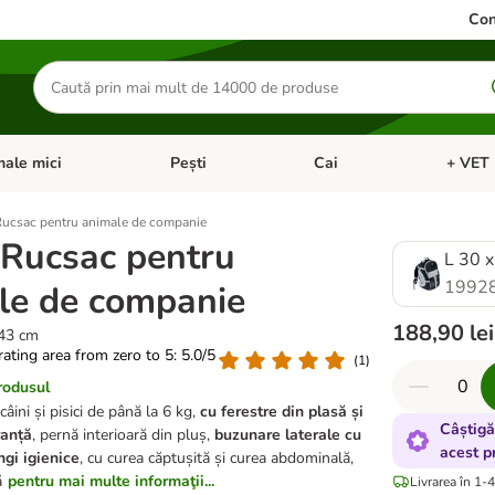
Con
Căutare
produse
ale mici
Pești
Cai
+ VET 
 Pisici
eți meniul cu categorii: Păsări
Deschideți meniul cu categorii: Animale mici
Deschideți meniul cu categori
Deschideț
Rucsac pentru animale de companie
 Rucsac pentru
L 30 x
1992
le de companie
188,90 lei
 43 cm
 rating area from zero to 5: 5.0/5
(
1
)
rodusul
âini și pisici de până la 6 kg,
cu ferestre din plasă și
Câștigă
ranță
, pernă interioară din pluș,
buzunare laterale cu
acest p
gi igienice
, cu curea căptușită și curea abdominală,
ă
pentru mai multe informaţii...
Livrarea în 1-4