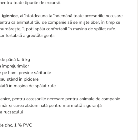
pentru toate tipurile de excursii.
i igienice
, ai întotdeauna la îndemână toate accesoriile necesare
entru ca animalul tău de companie să se miște liber, în timp ce
rdărește, îl poți spăla confortabil în mașina de spălat rufe.
nfortabilă a greutății genții.
ă de până la 6 kg
 împrejurimilor
 pe ham, previne săriturile
sau stând în picioare
ălată în mașina de spălat rufe
igienice, pentru accesoriile necesare pentru animale de companie
 umăr și curea abdominală pentru mai multă siguranță
a rucsacului
de zinc, 1 % PVC