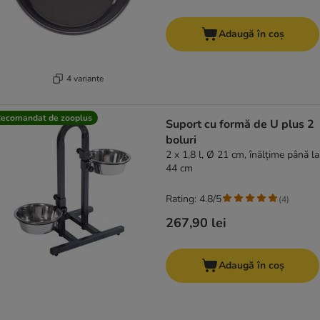
Adaugă în coș
4 variante
ecomandat de zooplus
Suport cu formă de U plus 2
boluri
2 x 1,8 l, Ø 21 cm, înălțime până la
44 cm
Rating: 4.8/5
(
4
)
267,90 lei
Adaugă în coș