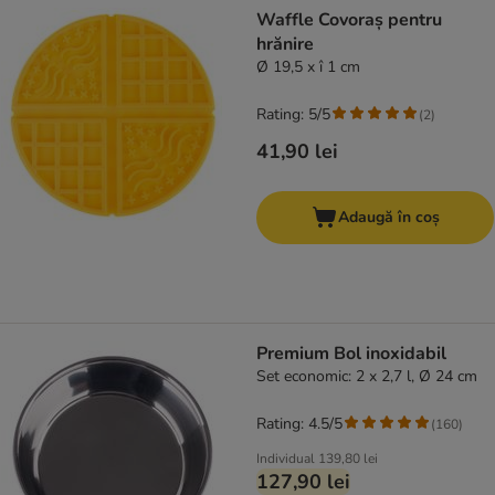
Waffle Covoraș pentru
hrănire
Ø 19,5 x î 1 cm
Rating: 5/5
(
2
)
41,90 lei
Adaugă în coș
Premium Bol inoxidabil
Set economic: 2 x 2,7 l, Ø 24 cm
Rating: 4.5/5
(
160
)
Individual
139,80 lei
127,90 lei