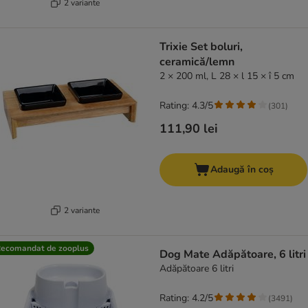
2 variante
Trixie Set boluri,
ceramică/lemn
2 × 200 ml, L 28 × l 15 × î 5 cm
Rating: 4.3/5
(
301
)
111,90 lei
Adaugă în coș
2 variante
ecomandat de zooplus
Dog Mate Adăpătoare, 6 litri
Adăpătoare 6 litri
Rating: 4.2/5
(
3491
)