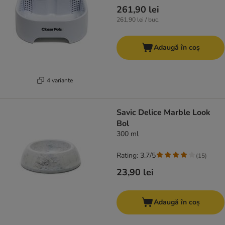
261,90 lei
261,90 lei / buc.
Adaugă în coș
4 variante
Savic Delice Marble Look
Bol
300 ml
Rating: 3.7/5
(
15
)
23,90 lei
Adaugă în coș