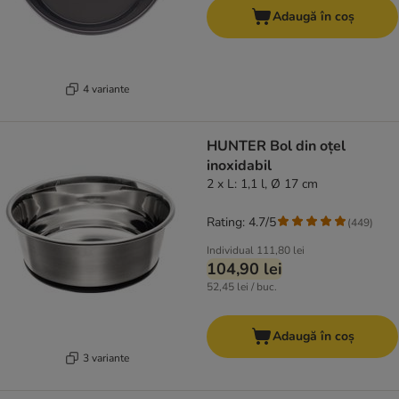
Adaugă în coș
4 variante
HUNTER Bol din oțel
inoxidabil
2 x L: 1,1 l, Ø 17 cm
Rating: 4.7/5
(
449
)
Individual
111,80 lei
104,90 lei
52,45 lei / buc.
Adaugă în coș
3 variante