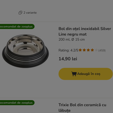
2 variante
ecomandat de zooplus
Bol din oțel inoxidabil Silver
Line negru mat
200 ml, Ø 15 cm
Rating: 4.2/5
(
459
)
14,90 lei
Adaugă în coș
ecomandat de zooplus
Trixie Bol din ceramică cu
lăbuțe