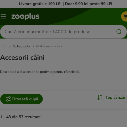
Livrare gratis ≥ 199 LEI | Doar 9.90 lei peste 99 LEI
Categorii
Căutare
produse
% Promoții
🐶 Accesorii câini
Accesorii câini
Descoperă aici accesoriile potrivite pentru câinele tău.
Top vânzări
Filtrează după
1 - 48 din 53 rezultate
product items have been changed