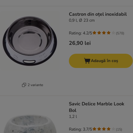
Castron din oțel inoxidabil
0,9 l, Ø 23 cm
Rating: 4.2/5
(
578
)
26,90 lei
Adaugă în coș
2 variante
Savic Delice Marble Look
Bol
1,2 l
Rating: 3.7/5
(
15
)