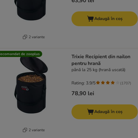
63,90 lei
Adaugă în coș
2 variante
ecomandat de zooplus
Trixie Recipient din nailon
pentru hrană
până la 25 kg (hrană uscată)
Rating: 3.9/5
(
1707
)
78,90 lei
Adaugă în coș
2 variante