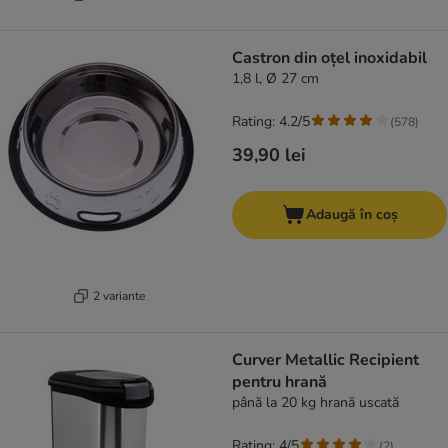
Castron din oțel inoxidabil
1,8 l, Ø 27 cm
Rating: 4.2/5
(
578
)
39,90 lei
Adaugă în coș
2 variante
Curver Metallic Recipient
pentru hrană
până la 20 kg hrană uscată
Rating: 4/5
(
2
)