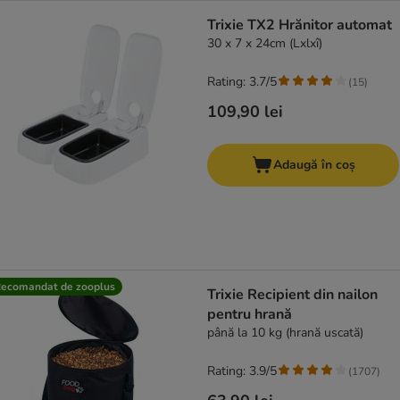
Trixie TX2 Hrănitor automat
30 x 7 x 24cm (Lxlxî)
Rating: 3.7/5
(
15
)
109,90 lei
Adaugă în coș
ecomandat de zooplus
Trixie Recipient din nailon
pentru hrană
până la 10 kg (hrană uscată)
Rating: 3.9/5
(
1707
)