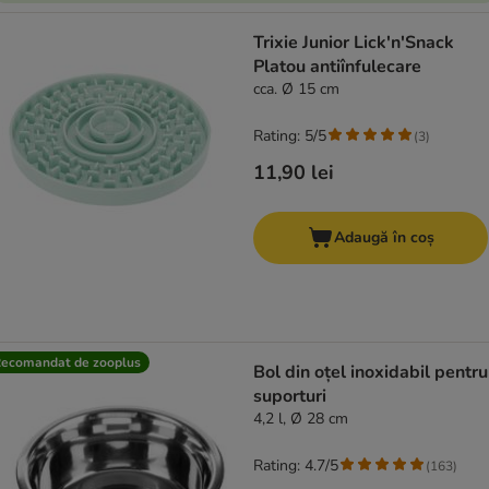
Trixie Junior Lick'n'Snack
Platou antiînfulecare
cca. Ø 15 cm
Rating: 5/5
(
3
)
11,90 lei
Adaugă în coș
ecomandat de zooplus
Bol din oțel inoxidabil pentru
suporturi
4,2 l, Ø 28 cm
Rating: 4.7/5
(
163
)