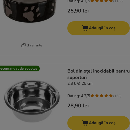
Rating: 4.7/5
(
1165
)
25,90 lei
Adaugă în coș
3 variante
ecomandat de zooplus
Bol din oțel inoxidabil pentru
suporturi
2,8 l, Ø 25 cm
Rating: 4.7/5
(
163
)
28,90 lei
Adaugă în coș