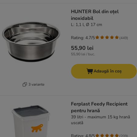
HUNTER Bol din oțel
inoxidabil
L: 1,1 l, Ø 17 cm
Rating: 4.7/5
(
449
)
55,90 lei
55,90 lei / buc.
Adaugă în coș
3 variante
Ferplast Feedy Recipient
pentru hrană
39 litri - maximum 15 kg hrană
uscată
Rating: 4.8/5
(
209
)