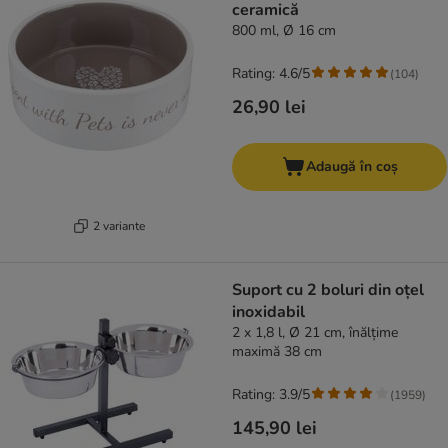
ceramică
800 ml, Ø 16 cm
Rating: 4.6/5
(
104
)
26,90 lei
Adaugă în coș
2 variante
Suport cu 2 boluri din oțel
inoxidabil
2 x 1,8 l, Ø 21 cm, înălțime
maximă 38 cm
Rating: 3.9/5
(
1959
)
145,90 lei