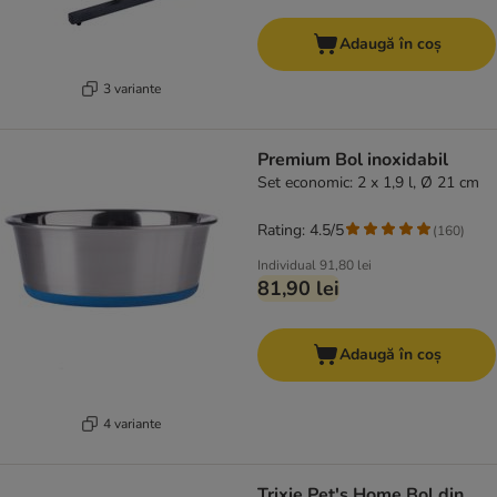
Adaugă în coș
3 variante
Premium Bol inoxidabil
Set economic: 2 x 1,9 l, Ø 21 cm
Rating: 4.5/5
(
160
)
Individual
91,80 lei
81,90 lei
Adaugă în coș
4 variante
Trixie Pet's Home Bol din