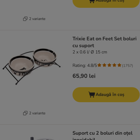
Adaugă în coș
2 variante
Trixie Eat on Feet Set boluri
cu suport
2 x 0.6 l/ Ø 15 cm
Rating: 4.8/5
(
1757
)
65,90 lei
Adaugă în coș
2 variante
Suport cu 2 boluri din oțel