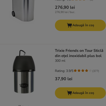
276,90 lei
276,90 lei / buc.
Adaugă în coș
Trixie Friends on Tour Sticlă
din oțel inoxidabil plus bol
300 ml
Rating: 3.9/5
(
377
)
37,90 lei
Adaugă în coș