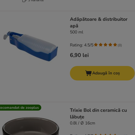
Adăpătoare & distribuitor
apă
500 ml
Rating: 4.5/5
(
8
)
6,90 lei
Adaugă în coș
ecomandat de zooplus
Trixie Bol din ceramică cu
lăbuțe
0.8l / Ø 16cm