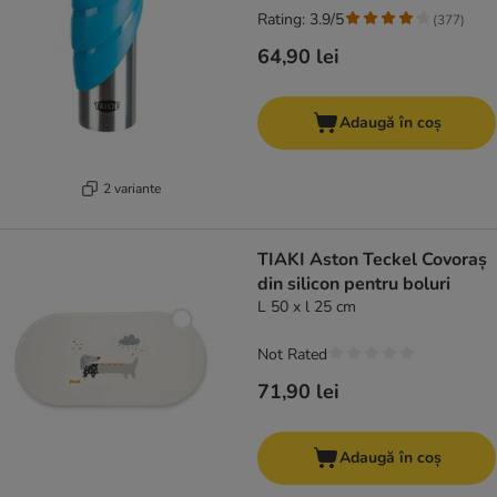
Rating: 3.9/5
(
377
)
64,90 lei
Adaugă în coș
2 variante
TIAKI Aston Teckel Covoraș
din silicon pentru boluri
L 50 x l 25 cm
Not Rated
71,90 lei
Adaugă în coș