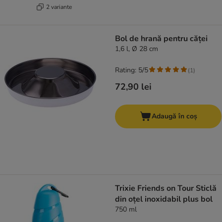
2 variante
Bol de hrană pentru căței
1,6 l, Ø 28 cm
Rating: 5/5
(
1
)
72,90 lei
Adaugă în coș
Trixie Friends on Tour Sticlă
din oțel inoxidabil plus bol
750 ml