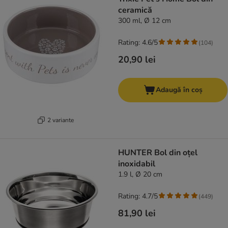
ceramică
300 ml, Ø 12 cm
Rating: 4.6/5
(
104
)
20,90 lei
Adaugă în coș
2 variante
HUNTER Bol din oțel
inoxidabil
1.9 l, Ø 20 cm
Rating: 4.7/5
(
449
)
81,90 lei