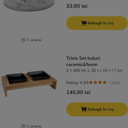
33,90 lei
Adaugă în coș
2 variante
Trixie Set boluri,
ceramică/lemn
2 × 400 ml, L 36 × l 19 × î 7 cm
Rating: 4.3/5
(
301
)
146,90 lei
Adaugă în coș
2 variante