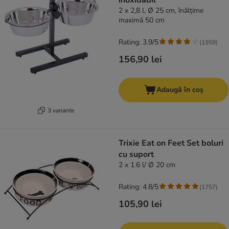
inoxidabil
2 x 2,8 l, Ø 25 cm, înălțime
maximă 50 cm
Rating: 3.9/5
(
1959
)
156,90 lei
Adaugă în coș
3 variante
Trixie Eat on Feet Set boluri
cu suport
2 x 1.6 l/ Ø 20 cm
Rating: 4.8/5
(
1757
)
105,90 lei