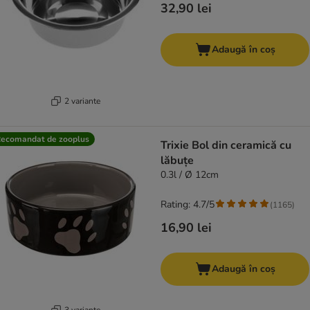
32,90 lei
Adaugă în coș
2 variante
ecomandat de zooplus
Trixie Bol din ceramică cu
lăbuțe
0.3l / Ø 12cm
Rating: 4.7/5
(
1165
)
16,90 lei
Adaugă în coș
3 variante