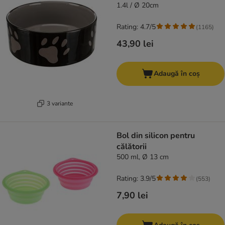
1.4l / Ø 20cm
Rating: 4.7/5
(
1165
)
43,90 lei
Adaugă în coș
3 variante
Bol din silicon pentru
călătorii
500 ml, Ø 13 cm
Rating: 3.9/5
(
553
)
7,90 lei