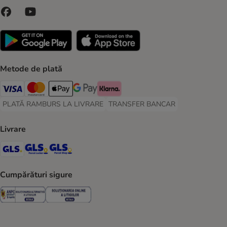
Metode de plată
Visa Payment Method
Master Card Payment Method
Apple Pay Payment Method
Google Pay Payment Method
Klarna Payment Method
PLATĂ RAMBURS LA LIVRARE
TRANSFER BANCAR
PLATĂ RAMBURS LA LIVRARE Payment Method
TRANSFER BANCAR Payment Metho
Livrare
GLS Shipping Method
GLS Locker Shipping Method
GLS Parcel Shop Shipping Method
Cumpărături sigure
Security
Security