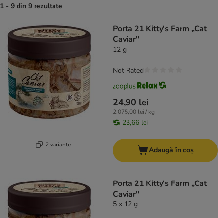
1 - 9 din 9 rezultate
product items have been changed
Porta 21 Kitty's Farm „Cat
Caviar"
12 g
Not Rated
24,90 lei
2.075,00 lei / kg
23,66 lei
2 variante
Adaugă în coș
Porta 21 Kitty's Farm „Cat
Caviar"
5 x 12 g