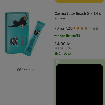
Cosma Jelly Snack 8 x 14 g
Somon
Rating: 4.2/5
(
465
)
14,90 lei
133,05 lei / kg
14,16 lei
5 variante