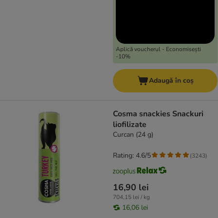
Aplică voucherul - Economisești
-10%
Adaugă în coș
Cosma snackies Snackuri
liofilizate
Curcan (24 g)
Rating: 4.6/5
(
3243
)
16,90 lei
704,15 lei / kg
16,06 lei