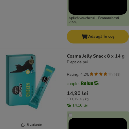
Aplică voucherul - Economisești
-15%
Adaugă în coș
Cosma Jelly Snack 8 x 14 g
Piept de pui
Rating: 4.2/5
(
465
)
14,90 lei
133,05 lei / kg
14,16 lei
5 variante