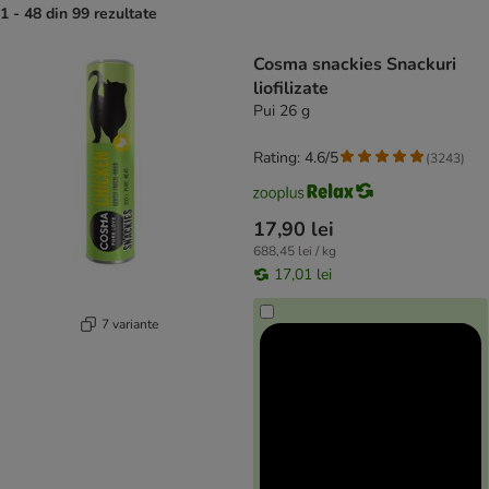
1 - 48 din 99 rezultate
product items have been changed
Cosma snackies Snackuri
liofilizate
Pui 26 g
Rating: 4.6/5
(
3243
)
17,90 lei
688,45 lei / kg
17,01 lei
7 variante