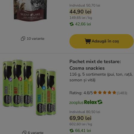
Individual
50,70 lei
44,90 lei
149,65 lei / kg
42,66 lei
10 variante
Adaugă în coș
Pachet mixt de testare:
Cosma snackies
116 g, 5 sortimente (pui, ton, rață,
somon și vită)
Rating: 4.6/5
(
1483
)
Individual
80,50 lei
69,90 lei
602,60 lei / kg
66,41 lei
6 variante