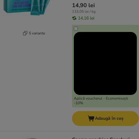
14,90 lei
133,05 lei / kg
14,16 lei
5 variante
Aplică voucherul - Economisești
-10%
Adaugă în coș