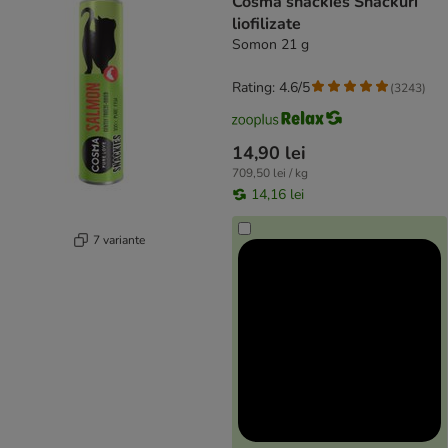
Cosma snackies Snackuri
liofilizate
Somon 21 g
Rating: 4.6/5
(
3243
)
14,90 lei
709,50 lei / kg
14,16 lei
7 variante