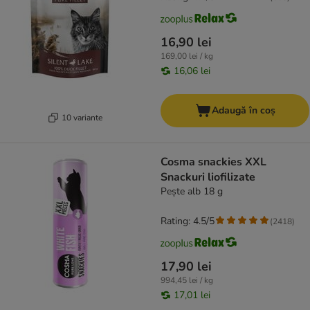
16,90 lei
169,00 lei / kg
16,06 lei
Adaugă în coș
10 variante
Cosma snackies XXL
Snackuri liofilizate
Pește alb 18 g
Rating: 4.5/5
(
2418
)
17,90 lei
994,45 lei / kg
17,01 lei