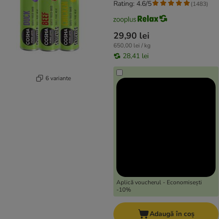
Rating: 4.6/5
(
1483
)
29,90 lei
650,00 lei / kg
28,41 lei
6 variante
Aplică voucherul - Economisești
-10%
Adaugă în coș