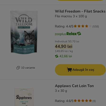
Wild Freedom - Filet Snacks
File macrou 3 x 100 g
Rating: 4.4/5
(
558
)
Individual
50,70 lei
44,90 lei
149,65 lei / kg
42,66 lei
10 variante
Adaugă în coș
Applaws Cat Loin Ton
3 x 30 g
Rating: 4.6/5
(
9
)