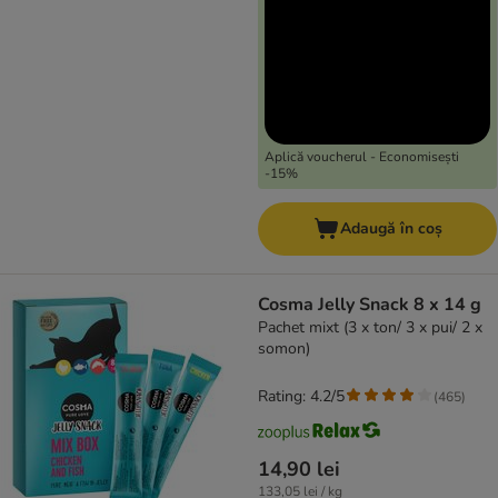
Aplică voucherul - Economisești
-15%
Adaugă în coș
Cosma Jelly Snack 8 x 14 g
Pachet mixt (3 x ton/ 3 x pui/ 2 x
somon)
Rating: 4.2/5
(
465
)
14,90 lei
133,05 lei / kg