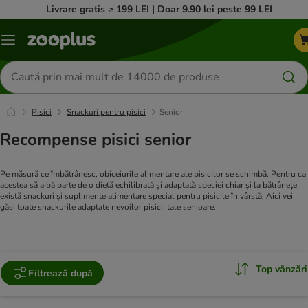
Livrare gratis ≥ 199 LEI | Doar 9.90 lei peste 99 LEI
Categorii
Căutare
produse
Pisici
Snackuri pentru pisici
Senior
Recompense pisici senior
Pe măsură ce îmbătrânesc, obiceiurile alimentare ale pisicilor se schimbă. Pentru ca
acestea să aibă parte de o dietă echilibrată și adaptată speciei chiar și la bătrânețe,
există snackuri și suplimente alimentare special pentru pisicile în vârstă. Aici vei
găsi toate snackurile adaptate nevoilor pisicii tale senioare.
Top vânzări
Filtrează după