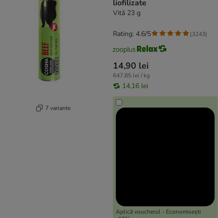
liofilizate
Vită 23 g
Rating: 4.6/5
(
3243
)
14,90 lei
647,85 lei / kg
14,16 lei
7 variante
Aplică voucherul - Economisești