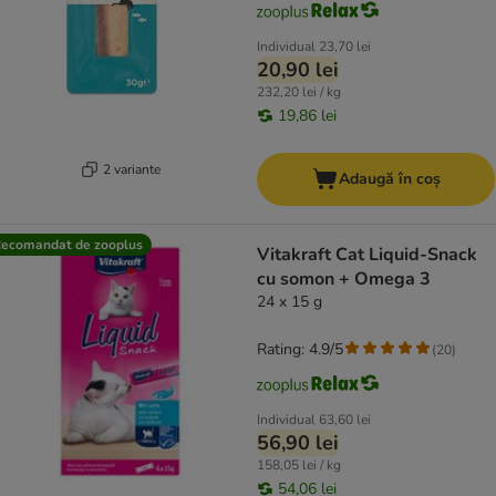
Individual
23,70 lei
20,90 lei
232,20 lei / kg
19,86 lei
2 variante
Adaugă în coș
ecomandat de zooplus
Vitakraft Cat Liquid-Snack
cu somon + Omega 3
24 x 15 g
Rating: 4.9/5
(
20
)
Individual
63,60 lei
56,90 lei
158,05 lei / kg
54,06 lei