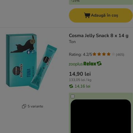
-15%
Adaugă în coș
Cosma Jelly Snack 8 x 14 g
Ton
Rating: 4.2/5
(
465
)
14,90 lei
133,05 lei / kg
14,16 lei
5 variante