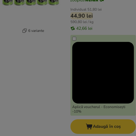
Individual
51,80 lei
44,90 lei
590,80 lei / kg
42,66 lei
6 variante
Aplică voucherul - Economisești
-10%
Adaugă în coș