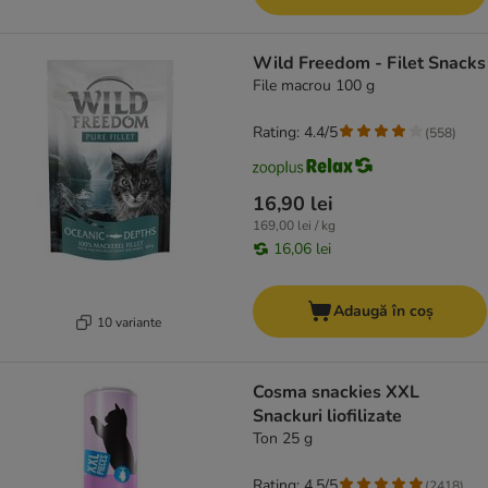
Wild Freedom - Filet Snacks
File macrou 100 g
Rating: 4.4/5
(
558
)
16,90 lei
169,00 lei / kg
16,06 lei
Adaugă în coș
10 variante
Cosma snackies XXL
Snackuri liofilizate
Ton 25 g
Rating: 4.5/5
(
2418
)