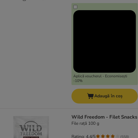
Aplică voucherul - Economisești
-10%
Adaugă în coș
Wild Freedom - Filet Snacks
File rață 100 g
Rating: 4.4/5
(
558
)