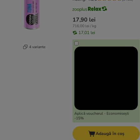
17,90 lei
716,00 lei / kg
17,01 lei
4 variante
Aplică voucherul - Economisești
-15%
Adaugă în coș