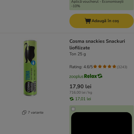
Aplică voucherul - Economisești
-10%
Adaugă în coș
Cosma snackies Snackuri
liofilizate
Ton 25 g
Rating: 4.6/5
(
3243
)
17,90 lei
716,00 lei / kg
17,01 lei
7 variante