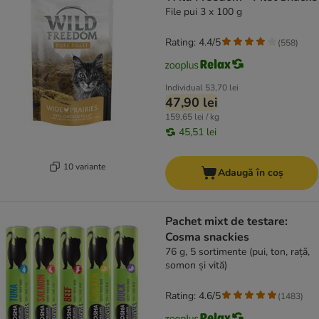
File pui 3 x 100 g
Rating: 4.4/5
(
558
)
Individual
53,70 lei
47,90 lei
159,65 lei / kg
45,51 lei
10 variante
Adaugă în coș
Pachet mixt de testare:
Cosma snackies
76 g, 5 sortimente (pui, ton, rață,
somon și vită)
Rating: 4.6/5
(
1483
)