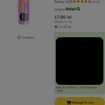
Rating: 4.5/5
(
2418
)
17,90 lei
596,65 lei / kg
17,01 lei
4 variante
Aplică voucherul - Economisești
-15%
Adaugă în coș