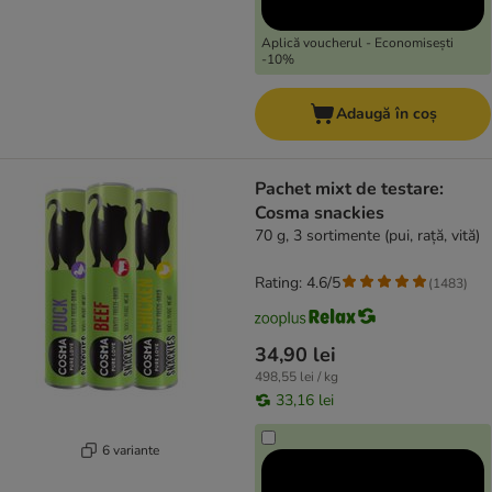
Aplică voucherul - Economisești
-10%
Adaugă în coș
Pachet mixt de testare:
Cosma snackies
70 g, 3 sortimente (pui, rață, vită)
Rating: 4.6/5
(
1483
)
34,90 lei
498,55 lei / kg
33,16 lei
6 variante