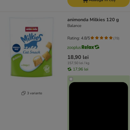
animonda Milkies 120 g
Balance
Rating: 4.8/5
(
78
)
18,90 lei
157,50 lei / kg
17,96 lei
3 variante