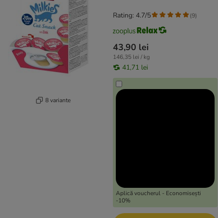
Rating: 4.7/5
(
9
)
43,90 lei
146,35 lei / kg
41,71 lei
8 variante
Aplică voucherul - Economisești
-10%