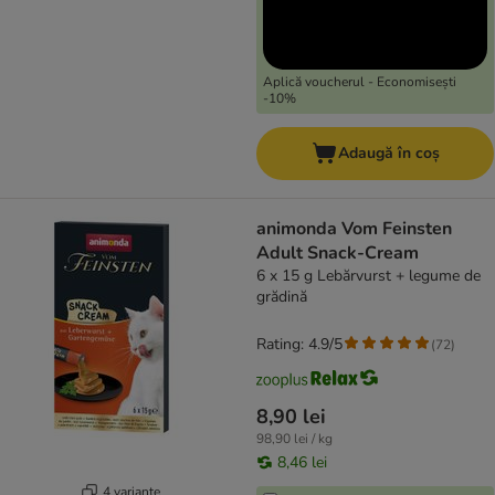
Aplică voucherul - Economisești
-10%
Adaugă în coș
animonda Vom Feinsten
Adult Snack-Cream
6 x 15 g Lebărvurst + legume de
grădină
Rating: 4.9/5
(
72
)
8,90 lei
98,90 lei / kg
8,46 lei
4 variante