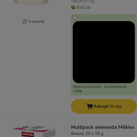
198,00 lei / kg
9,41 lei
4 variante
Aplică voucherul - Economisești
-10%
Adaugă în coș
Multipack animonda Milkies
Beauty 20 x 15 g