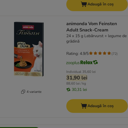
Adaugă în coș
animonda Vom Feinsten
Adult Snack-Cream
24 x 15 g Lebărvurst + legume de
grădină
Rating: 4.9/5
(
72
)
Individual
35,60 lei
31,90 lei
88,60 lei / kg
30,31 lei
4 variante
Adaugă în coș