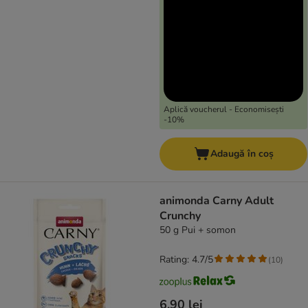
Aplică voucherul - Economisești
-10%
Adaugă în coș
animonda Carny Adult
Crunchy
50 g Pui + somon
Rating: 4.7/5
(
10
)
6,90 lei