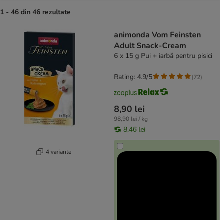
1 - 46 din 46 rezultate
product items have been changed
animonda Vom Feinsten
Adult Snack-Cream
6 x 15 g Pui + iarbă pentru pisici
Rating: 4.9/5
(
72
)
8,90 lei
98,90 lei / kg
8,46 lei
4 variante