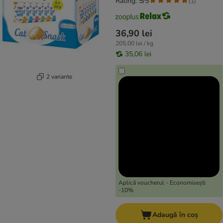
Rating: 5/5
(
1
)
36,90 lei
205,00 lei / kg
35,06 lei
2 variante
Aplică voucherul - Economisești
-10%
Adaugă în coș