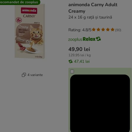
ecomandat de zooplus
animonda Carny Adult
Creamy
24 x 16 g rață și taurină
Rating: 4.8/5
(
90
)
49,90 lei
129,95 lei / kg
47,41 lei
4 variante