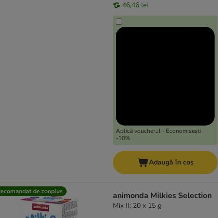
46,46 lei
Aplică voucherul - Economisești
-10%
Adaugă în coș
ecomandat de zooplus
animonda Milkies Selection
Mix II: 20 x 15 g