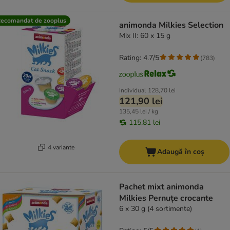
ecomandat de zooplus
animonda Milkies Selection
Mix II: 60 x 15 g
Rating: 4.7/5
(
783
)
Individual
128,70 lei
121,90 lei
135,45 lei / kg
115,81 lei
4 variante
Adaugă în coș
Pachet mixt animonda
Milkies Pernuțe crocante
6 x 30 g (4 sortimente)