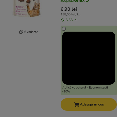
6,90 lei
138,00 lei / kg
6,56 lei
6 variante
Aplică voucherul - Economisești
-10%
Adaugă în coș