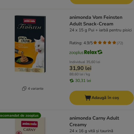
animonda Vom Feinsten
Adult Snack-Cream
24 x 15 g Pui + iarbă pentru pisici
Rating: 4.9/5
(
72
)
Individual
35,60 lei
31,90 lei
88,60 lei / kg
30,31 lei
4 variante
Adaugă în coș
ecomandat de zooplus
animonda Carny Adult
Creamy
24 x 16 g vită și taurină