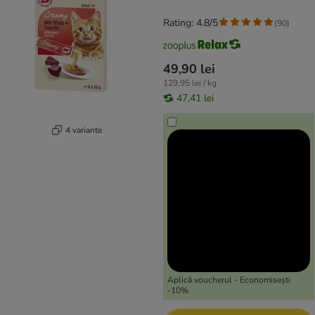
Rating: 4.8/5
(
90
)
49,90 lei
129,95 lei / kg
47,41 lei
4 variante
Aplică voucherul - Economisești
-10%