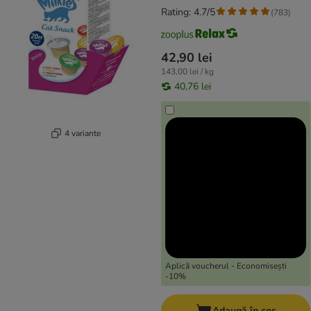
Rating: 4.7/5
(
783
)
42,90 lei
143,00 lei / kg
40,76 lei
4 variante
Aplică voucherul - Economisești
-10%
Adaugă în coș