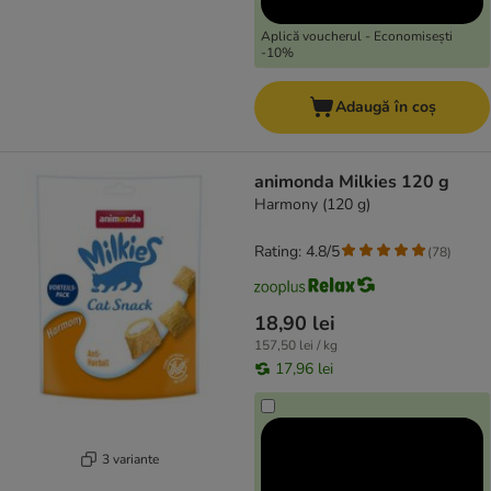
Aplică voucherul - Economisești
-10%
Adaugă în coș
animonda Milkies 120 g
Harmony (120 g)
Rating: 4.8/5
(
78
)
18,90 lei
157,50 lei / kg
17,96 lei
3 variante