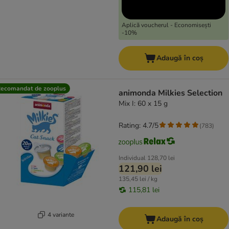
Aplică voucherul - Economisești
-10%
Adaugă în coș
ecomandat de zooplus
animonda Milkies Selection
Mix I: 60 x 15 g
Rating: 4.7/5
(
783
)
Individual
128,70 lei
121,90 lei
135,45 lei / kg
115,81 lei
4 variante
Adaugă în coș