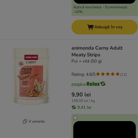
Aplică voucherul - Economisești
-10%
Adaugă în coș
animonda Carny Adult
Meaty Strips
Pui + vită (50 g)
Rating: 4.6/5
(
12
)
9,90 lei
198,00 lei / kg
9,41 lei
4 variante