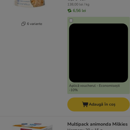
138,00 lei / kg
6,56 lei
6 variante
Aplică voucherul - Economisești
-10%
Adaugă în coș
Multipack animonda Milkies