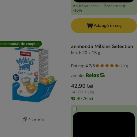
Aplică voucherul - Economisești
-10%
Adaugă în coș
ecomandat de zooplus
animonda Milkies Selection
Mix I: 20 x 15 g
Rating: 4.7/5
(
783
)
42,90 lei
143,00 lei / kg
40,76 lei
4 variante