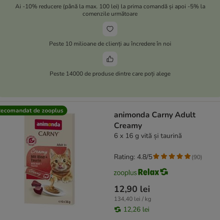
Ai -10% reducere (până la max. 100 lei) la prima comandă și apoi -5% la
comenzile următoare
Peste 10 milioane de clienți au încredere în noi
Peste 14000 de produse dintre care poți alege
ecomandat de zooplus
animonda Carny Adult
Creamy
6 x 16 g vită și taurină
Rating: 4.8/5
(
90
)
12,90 lei
134,40 lei / kg
12,26 lei