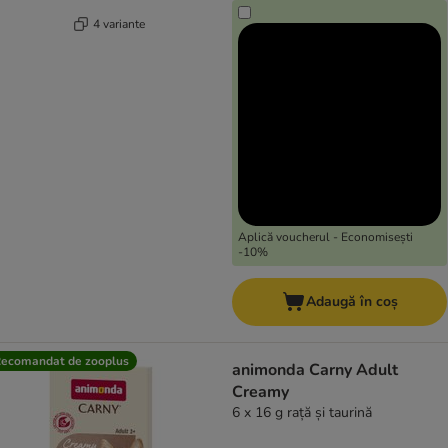
4 variante
Aplică voucherul - Economisești
-10%
Adaugă în coș
ecomandat de zooplus
animonda Carny Adult
Creamy
6 x 16 g rață și taurină