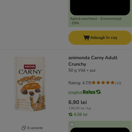
Aplică voucherul - Economisești
-10%
Adaugă în coș
animonda Carny Adult
Crunchy
50 g Vită + pui
Rating: 4.7/5
(
10
)
6,90 lei
138,00 lei / kg
6,56 lei
6 variante