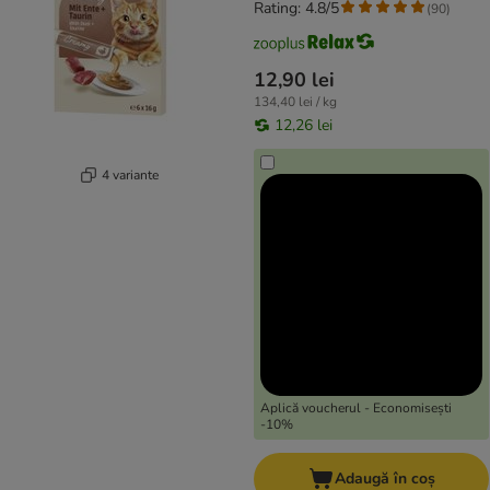
Rating: 4.8/5
(
90
)
12,90 lei
134,40 lei / kg
12,26 lei
4 variante
Aplică voucherul - Economisești
-10%
Adaugă în coș