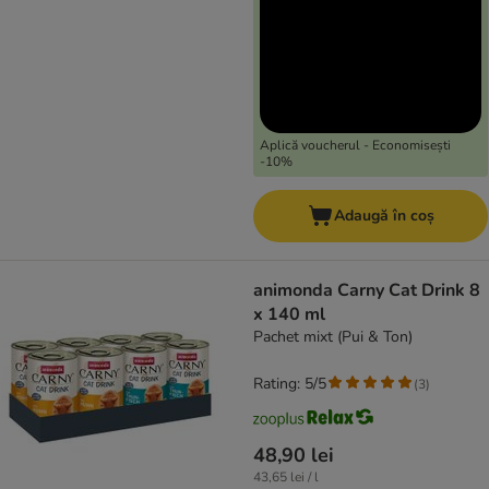
Aplică voucherul - Economisești
-10%
Adaugă în coș
animonda Carny Cat Drink 8
x 140 ml
Pachet mixt (Pui & Ton)
Rating: 5/5
(
3
)
48,90 lei
43,65 lei / l