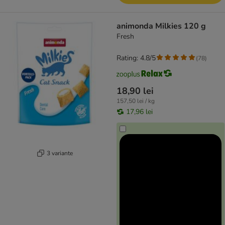
animonda Milkies 120 g
Fresh
Rating: 4.8/5
(
78
)
18,90 lei
157,50 lei / kg
17,96 lei
3 variante