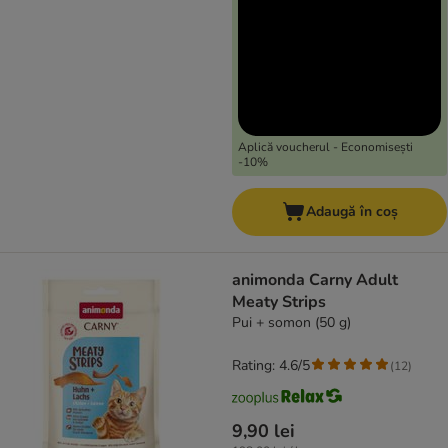
Aplică voucherul - Economisești
-10%
Adaugă în coș
animonda Carny Adult
Meaty Strips
Pui + somon (50 g)
Rating: 4.6/5
(
12
)
9,90 lei