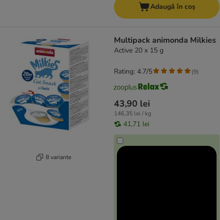
Adaugă în coș
Multipack animonda Milkies
Active 20 x 15 g
Rating: 4.7/5
(
9
)
43,90 lei
146,35 lei / kg
41,71 lei
8 variante