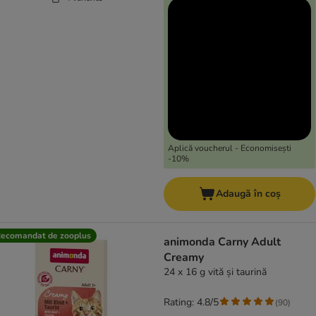
Aplică voucherul - Economisești
-10%
Adaugă în coș
ecomandat de zooplus
animonda Carny Adult
Creamy
24 x 16 g vită și taurină
Rating: 4.8/5
(
90
)