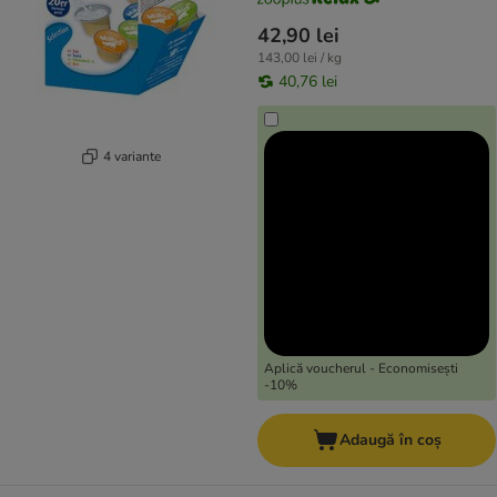
42,90 lei
143,00 lei / kg
40,76 lei
4 variante
Aplică voucherul - Economisești
-10%
Adaugă în coș