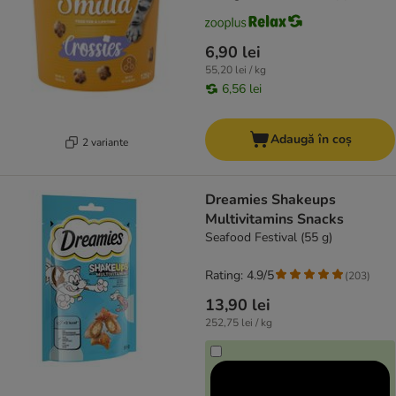
6,90 lei
55,20 lei / kg
6,56 lei
Adaugă în coș
2 variante
Dreamies Shakeups
Multivitamins Snacks
Seafood Festival (55 g)
Rating: 4.9/5
(
203
)
13,90 lei
252,75 lei / kg