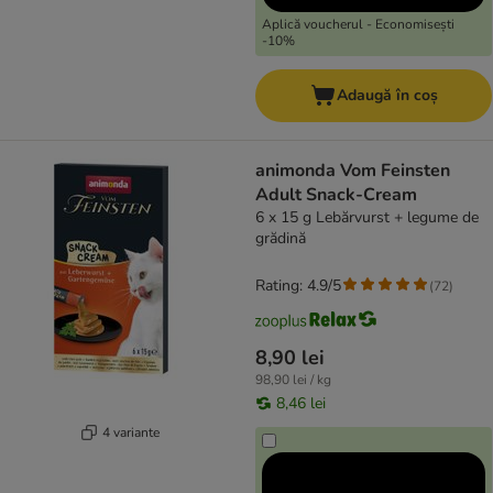
Aplică voucherul - Economisești
-10%
Adaugă în coș
animonda Vom Feinsten
Adult Snack-Cream
6 x 15 g Lebărvurst + legume de
grădină
Rating: 4.9/5
(
72
)
8,90 lei
98,90 lei / kg
8,46 lei
4 variante