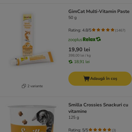
GimCat Multi-Vitamin Paste
50 g
Rating: 4.8/5
(
1467
)
19,90 lei
398,00 lei / kg
18,91 lei
Adaugă în coș
2 variante
Smilla Crossies Snackuri cu
vitamine
125 g
Rating: 5/5
(
3
)