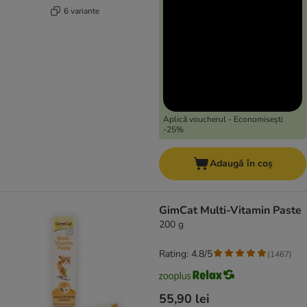
6 variante
Aplică voucherul - Economisești
-25%
Adaugă în coș
GimCat Multi-Vitamin Paste
200 g
Rating: 4.8/5
(
1467
)
55,90 lei