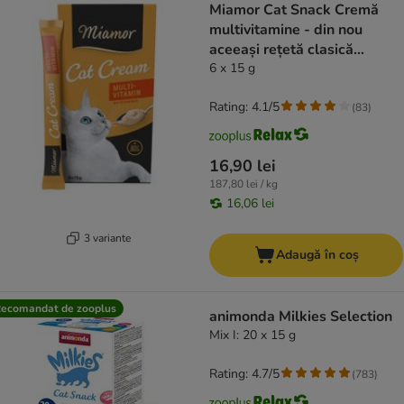
Miamor Cat Snack Cremă
multivitamine - din nou
aceeași rețetă clasică
consacrată
6 x 15 g
Rating: 4.1/5
(
83
)
16,90 lei
187,80 lei / kg
16,06 lei
3 variante
Adaugă în coș
ecomandat de zooplus
animonda Milkies Selection
Mix I: 20 x 15 g
Rating: 4.7/5
(
783
)