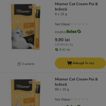
Miamor Cat Cream Pui &
brânză
6 x 15 g
Not Rated
9,90 lei
110,00 lei / kg
9,41 lei
Adaugă în coș
3 variante
Miamor Cat Cream Pui &
brânză
66 x 15 g
Not Rated