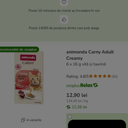
Peste 10 milioane de clienți au încredere în noi
Peste 14000 de produse dintre care poți alege
ecomandat de zooplus
animonda Carny Adult
Creamy
6 x 16 g vită și taurină
Rating: 4.8/5
(
90
)
12,90 lei
134,40 lei / kg
12,26 lei
4 variante