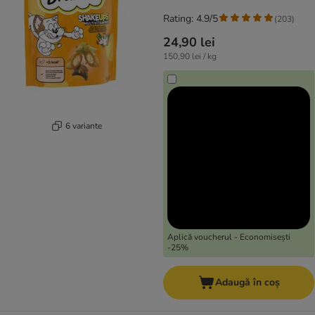
Rating: 4.9/5
(
203
)
24,90 lei
150,90 lei / kg
6 variante
Aplică voucherul - Economisești
-25%
Adaugă în coș