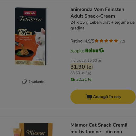
animonda Vom Feinsten
Adult Snack-Cream
24 x 15 g Lebărvurst + legume de
grădină
Rating: 4.9/5
(
72
)
Individual
35,60 lei
31,90 lei
88,60 lei / kg
30,31 lei
4 variante
Adaugă în coș
Miamor Cat Snack Cremă
multivitamine - din nou