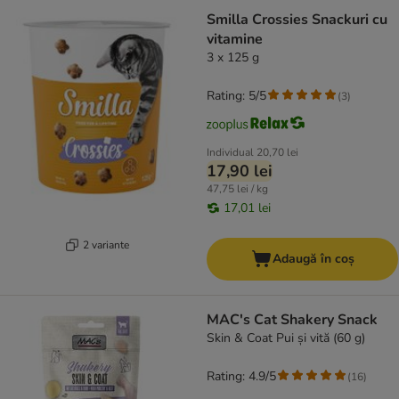
Smilla Crossies Snackuri cu
vitamine
3 x 125 g
Rating: 5/5
(
3
)
Individual
20,70 lei
17,90 lei
47,75 lei / kg
17,01 lei
2 variante
Adaugă în coș
MAC's Cat Shakery Snack
Skin & Coat Pui și vită (60 g)
Rating: 4.9/5
(
16
)