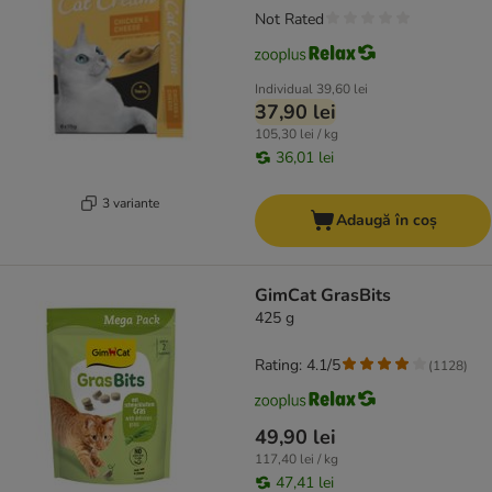
Not Rated
Individual
39,60 lei
37,90 lei
105,30 lei / kg
36,01 lei
3 variante
Adaugă în coș
GimCat GrasBits
425 g
Rating: 4.1/5
(
1128
)
49,90 lei
117,40 lei / kg
47,41 lei