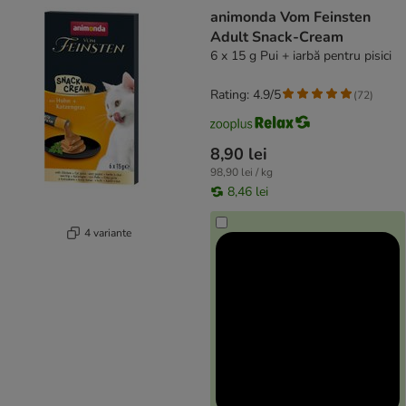
product items have been changed
animonda Vom Feinsten
Adult Snack-Cream
6 x 15 g Pui + iarbă pentru pisici
Rating: 4.9/5
(
72
)
8,90 lei
98,90 lei / kg
8,46 lei
4 variante