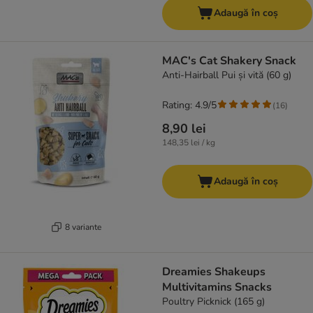
Adaugă în coș
MAC's Cat Shakery Snack
Anti-Hairball Pui și vită (60 g)
Rating: 4.9/5
(
16
)
8,90 lei
148,35 lei / kg
Adaugă în coș
8 variante
Dreamies Shakeups
Multivitamins Snacks
Poultry Picknick (165 g)