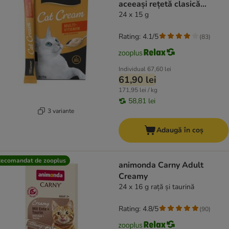
aceeași rețetă clasică
consacrată
24 x 15 g
Rating: 4.1/5
(
83
)
Individual
67,60 lei
61,90 lei
171,95 lei / kg
58,81 lei
3 variante
Adaugă în coș
ecomandat de zooplus
animonda Carny Adult
Creamy
24 x 16 g rață și taurină
Rating: 4.8/5
(
90
)