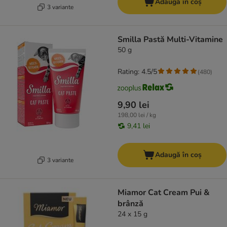
Adaugă în coș
3 variante
Smilla Pastă Multi-Vitamine
50 g
Rating: 4.5/5
(
480
)
9,90 lei
198,00 lei / kg
9,41 lei
Adaugă în coș
3 variante
Miamor Cat Cream Pui &
brânză
24 x 15 g