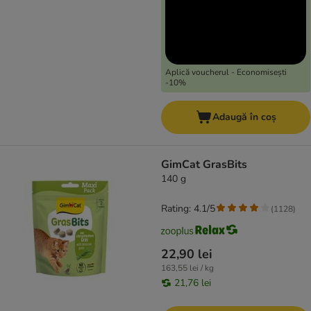
Aplică voucherul - Economisești
-10%
Adaugă în coș
GimCat GrasBits
140 g
Rating: 4.1/5
(
1128
)
22,90 lei
163,55 lei / kg
21,76 lei