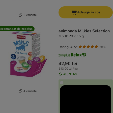
Adaugă în coș
2 variante
ecomandat de zooplus
animonda Milkies Selection
Mix II: 20 x 15 g
Rating: 4.7/5
(
783
)
42,90 lei
143,00 lei / kg
40,76 lei
4 variante