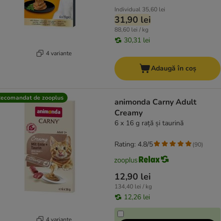
Individual
35,60 lei
31,90 lei
88,60 lei / kg
30,31 lei
4 variante
Adaugă în coș
ecomandat de zooplus
animonda Carny Adult
Creamy
6 x 16 g rață și taurină
Rating: 4.8/5
(
90
)
12,90 lei
134,40 lei / kg
12,26 lei
4 variante