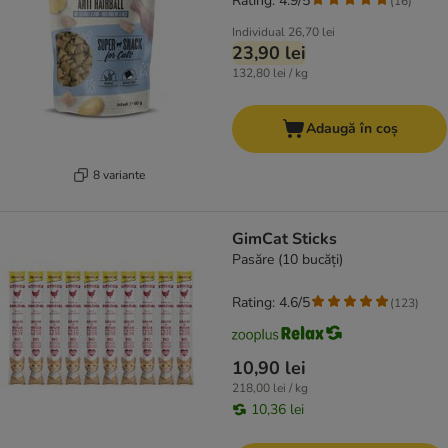
Rating: 4.9/5
(
16
)
Individual
26,70 lei
23,90 lei
132,80 lei / kg
Adaugă în coș
8 variante
GimCat Sticks
Pasăre (10 bucăți)
Rating: 4.6/5
(
123
)
10,90 lei
218,00 lei / kg
10,36 lei