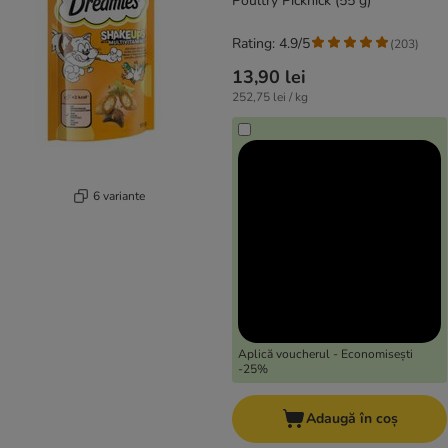
Poultry Picknick (55 g)
Rating: 4.9/5
(
203
)
13,90 lei
252,75 lei / kg
6 variante
Aplică voucherul - Economisești
-25%
Adaugă în coș