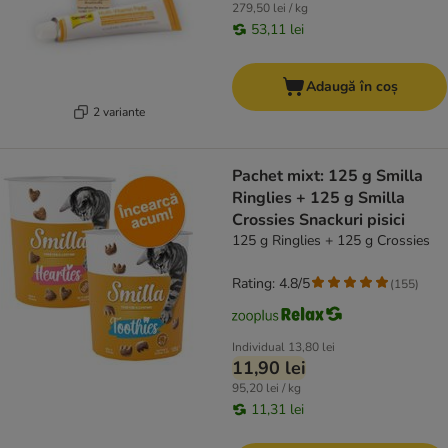
279,50 lei / kg
53,11 lei
Adaugă în coș
2 variante
Pachet mixt: 125 g Smilla
Ringlies + 125 g Smilla
Crossies Snackuri pisici
125 g Ringlies + 125 g Crossies
Rating: 4.8/5
(
155
)
Individual
13,80 lei
11,90 lei
95,20 lei / kg
11,31 lei