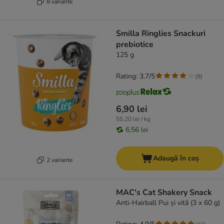
8 variante
Smilla Ringlies Snackuri
prebiotice
125 g
Rating: 3.7/5
(
9
)
6,90 lei
55,20 lei / kg
6,56 lei
Adaugă în coș
2 variante
MAC's Cat Shakery Snack
Anti-Hairball Pui și vită (3 x 60 g)