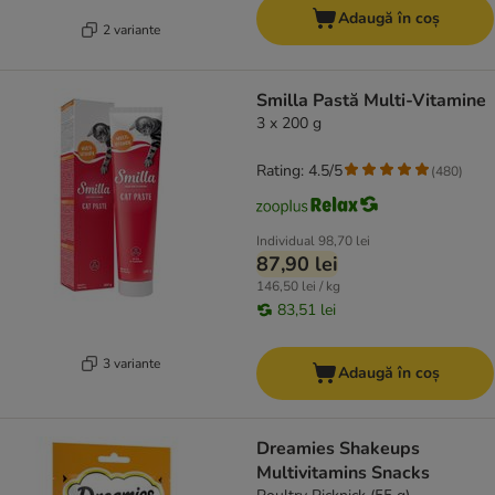
Adaugă în coș
2 variante
Smilla Pastă Multi-Vitamine
3 x 200 g
Rating: 4.5/5
(
480
)
Individual
98,70 lei
87,90 lei
146,50 lei / kg
83,51 lei
3 variante
Adaugă în coș
Dreamies Shakeups
Multivitamins Snacks