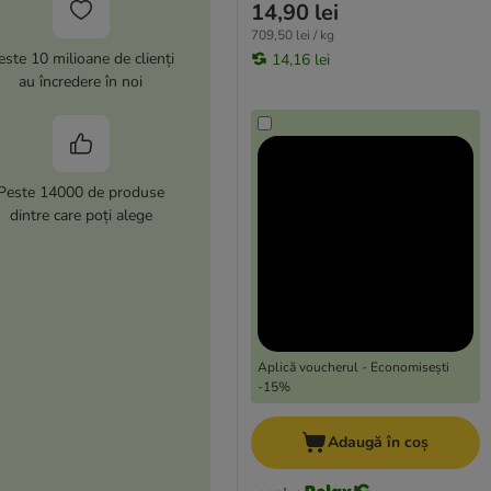
14,90 lei
709,50 lei / kg
este 10 milioane de clienți
14,16 lei
au încredere în noi
Peste 14000 de produse
dintre care poți alege
Aplică voucherul - Economisești
-15%
Adaugă în coș