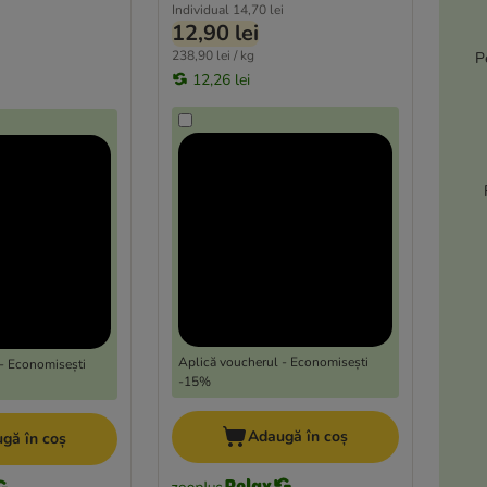
Individual
14,70 lei
12,90 lei
238,90 lei / kg
P
12,26 lei
Aplică voucherul - Economisești
- Economisești
-15%
Adaugă în coș
gă în coș