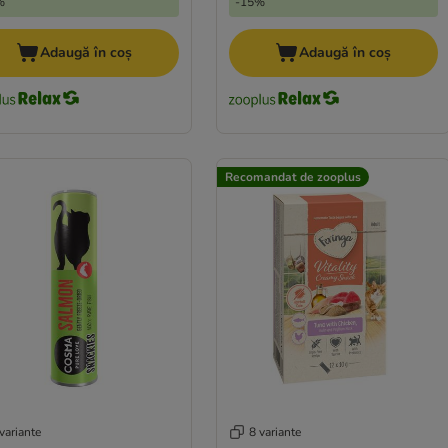
%
-15%
Adaugă în coș
Adaugă în coș
Recomandat de zooplus
variante
8 variante