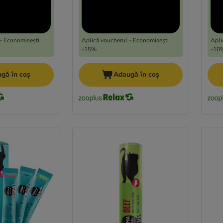
- Economisești
Aplică voucherul - Economisești
Apli
-15%
-10
gă în coș
Adaugă în coș