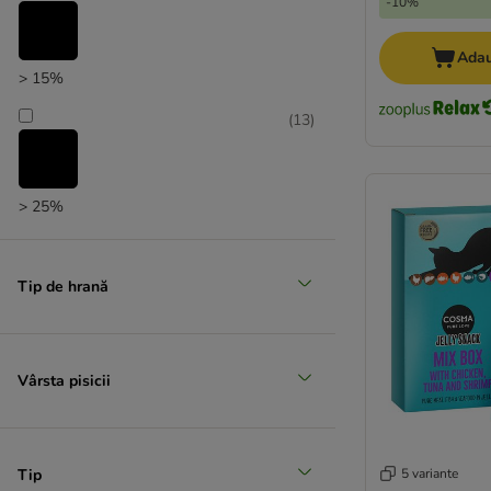
-10%
Ultima
Recomandat de zooplus
Adau
> 15%
(
13
)
> 25%
(
3
)
Tip de hrană
> 35%
Vârsta pisicii
Tip
5 variante