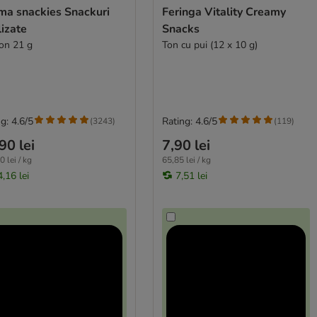
ma snackies Snackuri
Feringa Vitality Creamy
ilizate
Snacks
n 21 g
Ton cu pui (12 x 10 g)
g: 4.6/5
Rating: 4.6/5
(
3243
)
(
119
)
90 lei
7,90 lei
 lei / kg
65,85 lei / kg
,16 lei
7,51 lei