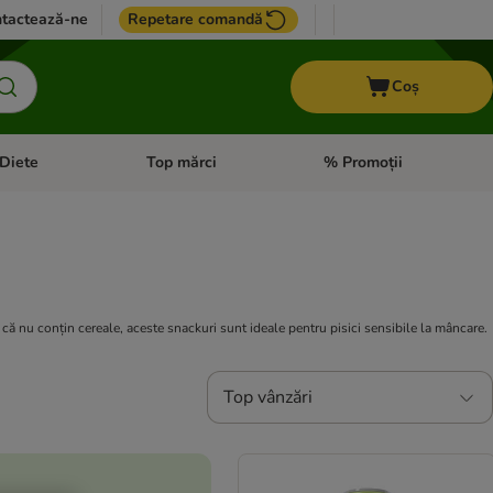
tactează-ne
Repetare comandă
Coș
Diete
Top mărci
% Promoții
i: Pești
i meniul cu categorii: Cai
Deschideți meniul cu categorii: + VET Diete
Deschideți meniul cu catego
că nu conțin cereale, aceste snackuri sunt ideale pentru pisici sensibile la mâncare.
Top vânzări