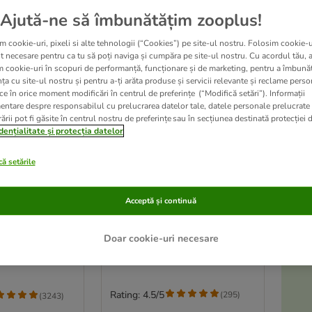
Ajută-ne să îmbunătățim zooplus!
m cookie-uri, pixeli si alte tehnologii (“Cookies”) pe site-ul nostru. Folosim cookie-u
t necesare pentru ca tu să poți naviga și cumpăra pe site-ul nostru. Cu acordul tău, 
m cookie-uri în scopuri de performanță, funcționare și de marketing, pentru a îmbunăt
ța cu site-ul nostru și pentru a-ți arăta produse și servicii relevante și reclame perso
ce în orice moment modificări în centrul de preferințe (“Modifică setări”). Informații
entare despre responsabilul cu prelucrarea datelor tale, datele personale prelucrate
ării pot fi găsite în centrul nostru de preferințe sau în secțiunea destinată protecției d
dențialitate și protecția datelor
ă setările
Pachet mixt de testare:
es Snackuri
Acceptă și continuă
Feringa Sticks
9 x 6 g sticks în 3 sortimente
A
Doar cookie-uri necesare
Rating: 4.5/5
(
295
)
(
3243
)