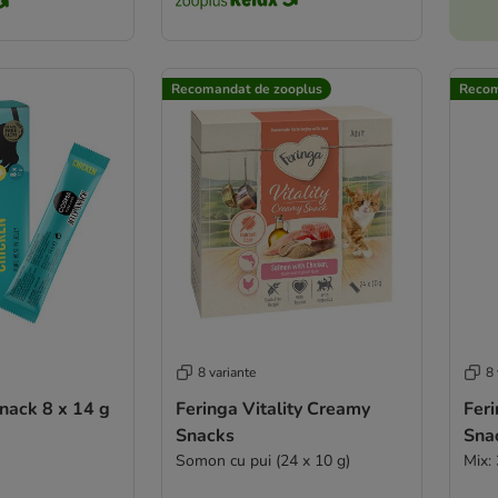
Recomandat de zooplus
Recom
8 variante
8 
nack 8 x 14 g
Feringa Vitality Creamy
Feri
Snacks
Sna
Somon cu pui (24 x 10 g)
Mix: