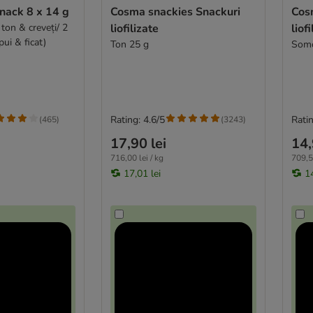
nack 8 x 14 g
Cosma snackies Snackuri
Cos
 ton & creveți/ 2
liofilizate
liof
pui & ficat)
Ton 25 g
Somo
Rating: 4.6/5
Ratin
(
465
)
(
3243
)
17,90 lei
14,
716,00 lei / kg
709,50
17,01 lei
14