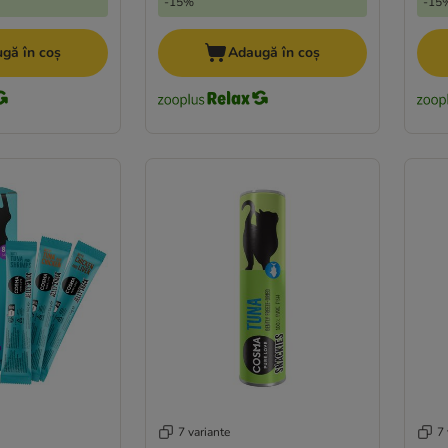
-15%
-15
gă în coș
Adaugă în coș
7 variante
7 