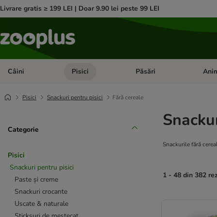
Livrare gratis ≥ 199 LEI | Doar 9.90 lei peste 99 LEI
Câini
Pisici
Păsări
Anim
Deschideți meniul cu categorii: Câini
Deschideți meniul cu categorii:
Deschid
Pisici
Snackuri pentru pisici
Fără cereale
Snackur
Categorie
Snackurile fără cerea
Pisici
Snackuri pentru pisici
1 - 48 din 382 re
Paste și creme
Snackuri crocante
product items ha
Uscate & naturale
Sticksuri de mestecat