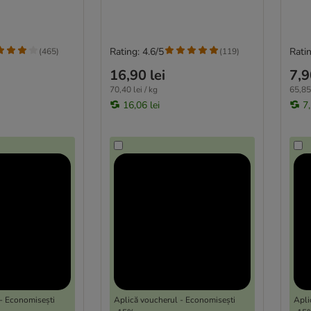
Rating: 4.6/5
Ratin
(
465
)
(
119
)
16,90 lei
7,9
70,40 lei / kg
65,85 
16,06 lei
7,
- Economisești
Aplică voucherul - Economisești
Apli