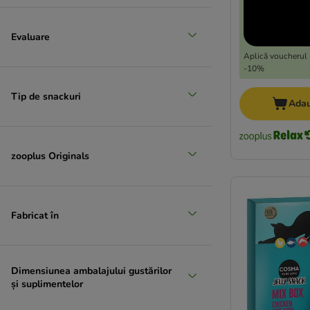
Evaluare
Aplică voucherul 
-10%
Tip de snackuri
Adau
zooplus Originals
Fabricat în
Dimensiunea ambalajului gustărilor
și suplimentelor