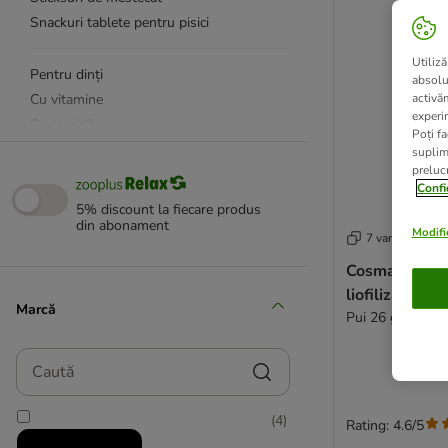
Snackuri tablete pentru pisici
Utiliză
Pentru dinți
absolu
Cu vitamine
activă
experin
Cu taurină
Poți fa
Pentru stomac și intestine
suplim
prelucr
Pentru piele și blană
Confi
5% discount la fiecare produs
din abonament
Fără cereale
Modific
7 variante
Single Protein
Cosma snacki
Pentru pisoi
liofilizate
Senior
Marcă
Pui 26 g
Cu lapte și brânză
Caută
Cu iarba-mâței și plante aromatice
Snackuri cu malț
(
4
)
Rating: 4.6/5
Cu pasăre