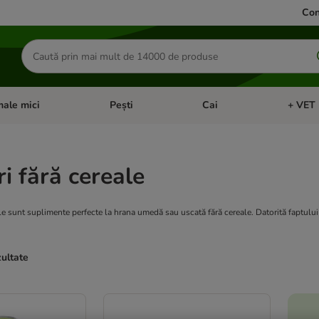
Con
Căutare
produse
ale mici
Pești
Cai
+ VET 
 Pisici
eți meniul cu categorii: Păsări
Deschideți meniul cu categorii: Animale mici
Deschideți meniul cu categori
Deschideț
i fără cereale
le sunt suplimente perfecte la hrana umedă sau uscată fără cereale. Datorită faptului 
zultate
ve been changed