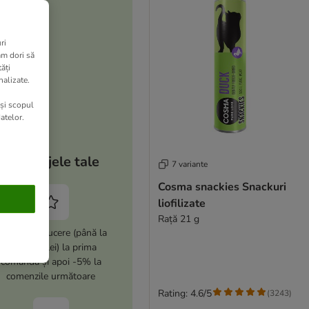
ri
am dori să
ăți
nalizate.
 și scopul
atelor.
Avantajele tale
7 variante
Cosma snackies Snackuri
liofilizate
Rață 21 g
i -10% reducere (până la
max. 100 lei) la prima
comandă și apoi -5% la
comenzile următoare
Rating: 4.6/5
(
3243
)