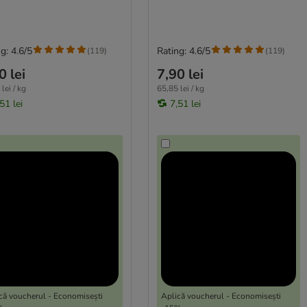
g: 4.6/5
Rating: 4.6/5
(
119
)
(
119
)
0 lei
7,90 lei
lei / kg
65,85 lei / kg
51 lei
7,51 lei
că voucherul - Economisești
Aplică voucherul - Economisești