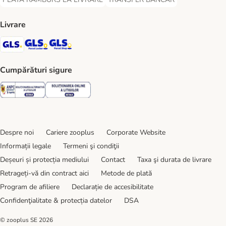
PLATĂ RAMBURS LA LIVRARE Payment Method
TRANSFER BANCAR Payment Metho
Livrare
GLS Shipping Method
GLS Locker Shipping Method
GLS Parcel Shop Shipping Method
Cumpărături sigure
Security
Security
Despre noi
Cariere zooplus
Corporate Website
Informații legale
Termeni şi condiţii
Deșeuri și protecția mediului
Contact
Taxa şi durata de livrare
Retrageți-vă din contract aici
Metode de plată
Program de afiliere
Declarație de accesibilitate
Confidenţialitate & protecția datelor
DSA
© zooplus SE
2026