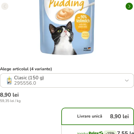
Alege articolul (4 variante)
Clasic (150 g)
295556.0
8,90 lei
59,35 lei / kg
8,90 lei
Livrare unică
7,55 le
-15%