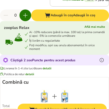
Adaugă în coș
Adaugă în coș
Află mai multe
zooplus Relax
Ai -10% reducere (până la max. 100 lei) la prima comandă
și apoi -5% la comenzile următoare
Îți livrăm cu regularitate
Poți modifica, opri sau anula abonamentul în orice
moment
Câștigă 2 zooPuncte pentru acest produs
Livrarea în 1-4 zile lucrătoare
detalii
Politica de retur
detalii
Combină cu
Total