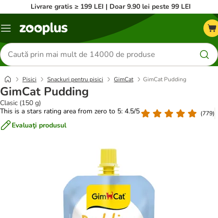
Livrare gratis ≥ 199 LEI | Doar 9.90 lei peste 99 LEI
Categorii
Căutare
produse
Pisici
Snackuri pentru pisici
GimCat
GimCat Pudding
GimCat Pudding
Clasic (150 g)
This is a stars rating area from zero to 5: 4.5/5
(
779
)
Evaluaţi produsul