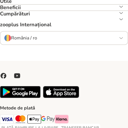
Utile
Beneficii
Cumpărături
zooplus Internațional
România / ro
Metode de plată
Visa Payment Method
Master Card Payment Method
Apple Pay Payment Method
Google Pay Payment Method
Klarna Payment Method
PLATĂ RAMBURS LA LIVRARE
TRANSFER BANCAR