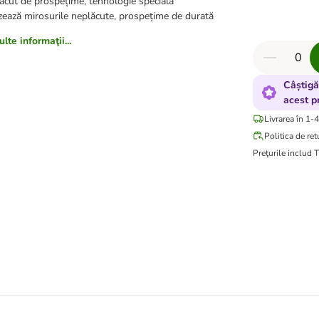
ăcut de prospețime, tehnologie specială
zează mirosurile neplăcute, prospețime de durată
lte informaţii...
Câștigă
acest p
Livrarea în 1-4
Politica de ret
Preţurile includ 