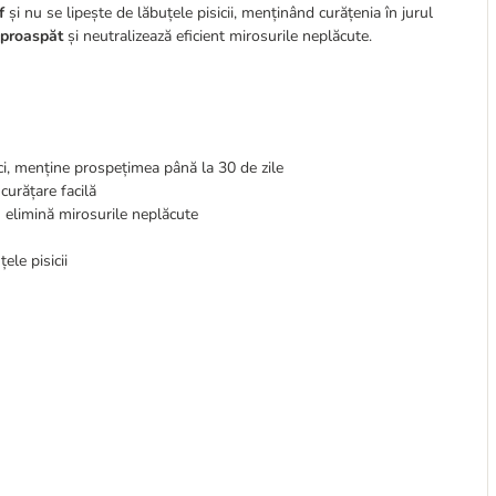
f
și nu se lipește de lăbuțele pisicii, menținând curățenia în jurul
proaspăt
și neutralizează eficient mirosurile neplăcute.
ci, menține prospețimea până la 30 de zile
curățare facilă
 elimină mirosurile neplăcute
ele pisicii