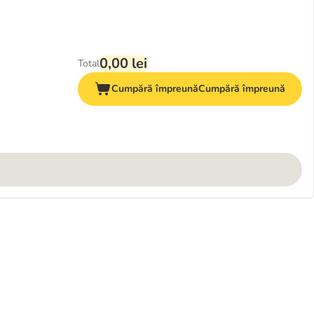
0,00 lei
Total
Cumpără împreună
Cumpără împreună