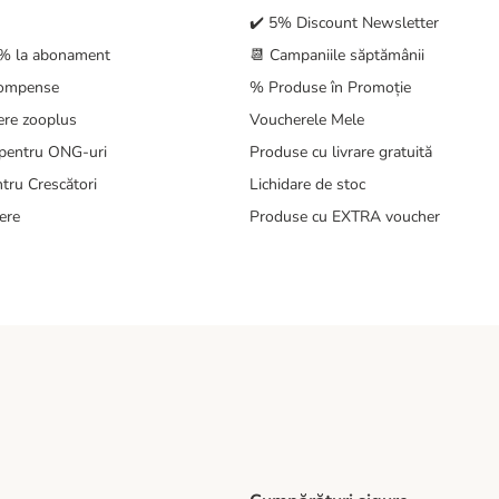
✔️ 5% Discount Newsletter
5% la abonament
📆 Campaniile săptămânii
compense
% Produse în Promoție
ere zooplus
Voucherele Mele
pentru ONG-uri
Produse cu livrare gratuită
tru Crescători
Lichidare de stoc
ere
Produse cu EXTRA voucher