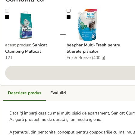
Sanicat Clumping Multicat
beaphar Multi-Fresh pentru litierele
acest produs
:
Sanicat
beaphar Multi-Fresh pentru
Clumping Multicat
litierele pisicilor
12 L
Fresh Breeze (400 g)
Descriere produs
Evaluări
Dacă îți împarți casa cu mai mulți pisici de apartament, Sanicat Clumpi
Asigură prospețime de durată și un mediu igienic.
Așternutul din bentonită, conceput pentru gospodăriile cu mai multe