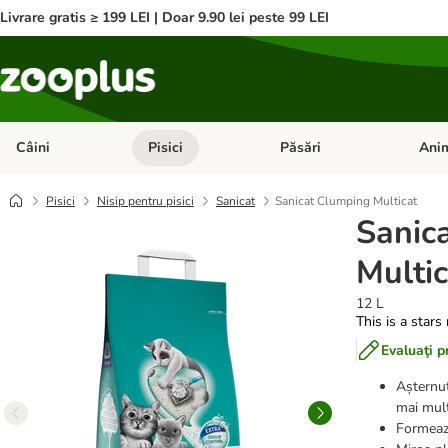
Livrare gratis ≥ 199 LEI | Doar 9.90 lei peste 99 LEI
Câini
Pisici
Păsări
Anim
Deschideți meniul cu categorii: Câini
Deschideți meniul cu categorii:
Deschid
Pisici
Nisip pentru pisici
Sanicat
Sanicat Clumping Multicat
Sanic
Multic
12 L
This is a stars
Evaluaţi p
Așternut
mai mult
Formează