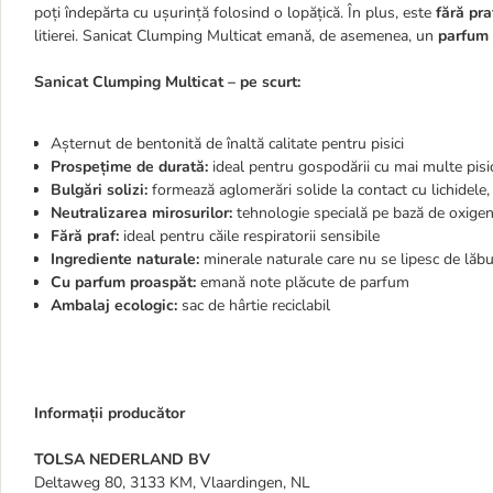
poți îndepărta cu ușurință folosind o lopățică. În plus, este
fără pra
litierei. Sanicat Clumping Multicat emană, de asemenea, un
parfum 
Sanicat Clumping Multicat – pe scurt:
Așternut de bentonită de înaltă calitate pentru pisici
Prospețime de durată:
ideal pentru gospodării cu mai multe pisi
Bulgări solizi:
formează aglomerări solide la contact cu lichidele, 
Neutralizarea mirosurilor:
tehnologie specială pe bază de oxigen
Fără praf:
ideal pentru căile respiratorii sensibile
Ingrediente naturale:
minerale naturale care nu se lipesc de lăbuț
Cu parfum proaspăt:
emană note plăcute de parfum
Ambalaj ecologic:
sac de hârtie reciclabil
Informații producător
TOLSA NEDERLAND BV
Deltaweg 80, 3133 KM, Vlaardingen, NL