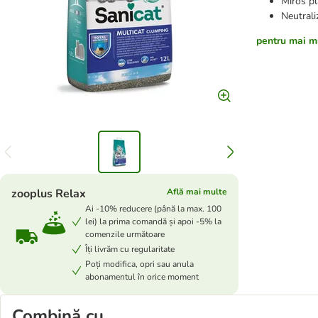
Miros pl
Neutrali
pentru mai mu
zooplus Relax
Află mai multe
Ai -10% reducere (până la max. 100
lei) la prima comandă și apoi -5% la
comenzile următoare
Îți livrăm cu regularitate
Poți modifica, opri sau anula
abonamentul în orice moment
Combină cu