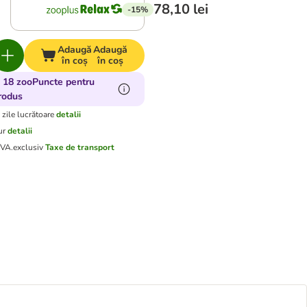
78,10 lei
-15%
Adaugă
Adaugă
în coș
în coș
 18 zooPuncte pentru
rodus
 zile lucrătoare
detalii
ur
detalii
TVA.
exclusiv
Taxe de transport