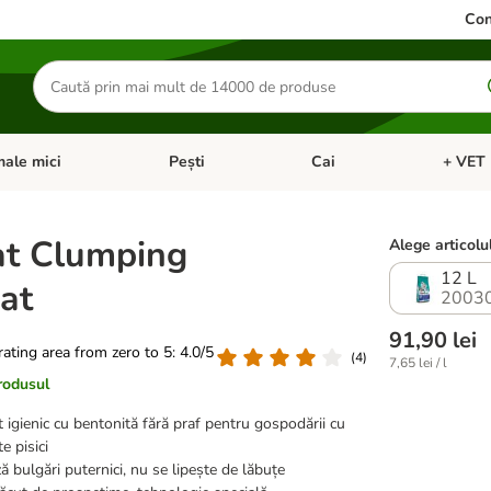
Con
Căutare
produse
ale mici
Pești
Cai
+ VET 
 Pisici
eți meniul cu categorii: Păsări
Deschideți meniul cu categorii: Animale mici
Deschideți meniul cu categori
Deschideț
at Clumping
Alege articolul
12 L
at
2003
91,90 lei
 rating area from zero to 5: 4.0/5
(
4
)
7,65 lei / l
rodusul
 igienic cu bentonită fără praf pentru gospodării cu
e pisici
 bulgări puternici, nu se lipește de lăbuțe