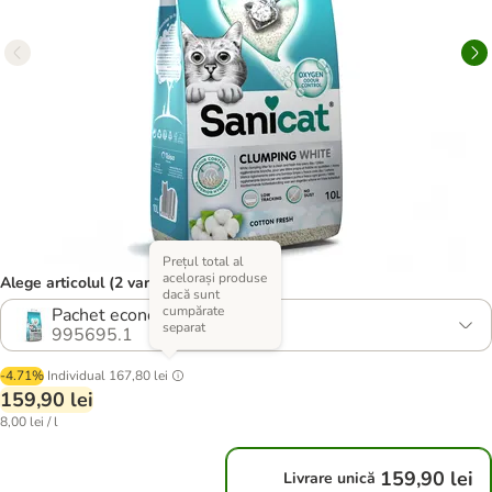
Prețul total al
acelorași produse
Alege articolul (2 variante)
dacă sunt
cumpărate
Pachet economic 2 x 10 l
separat
995695.1
-4.71%
Individual
167,80 lei
159,90 lei
8,00 lei / l
159,90 lei
Livrare unică