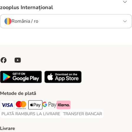
zooplus Internațional
România / ro
Metode de plată
Visa Payment Method
Master Card Payment Method
Apple Pay Payment Method
Google Pay Payment Method
Klarna Payment Method
PLATĂ RAMBURS LA LIVRARE
TRANSFER BANCAR
PLATĂ RAMBURS LA LIVRARE Payment Method
TRANSFER BANCAR Payment Metho
Livrare