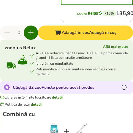
135,90
-15%
Adaugă în coș
Adaugă în coș
Află mai multe
zooplus Relax
Ai -10% reducere (până la max. 100 lei) la prima comandă
și apoi -5% la comenzile următoare
Îți livrăm cu regularitate
Poți modifica, opri sau anula abonamentul în orice
moment
Câștigă 32 zooPuncte pentru acest produs
Livrarea în 1-4 zile lucrătoare
detalii
Politica de retur
detalii
Combină cu