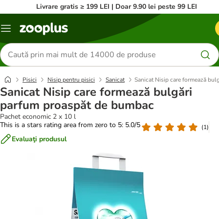
Livrare gratis ≥ 199 LEI | Doar 9.90 lei peste 99 LEI
Categorii
Căutare
produse
Pisici
Nisip pentru pisici
Sanicat
Sanicat Nisip care formează bu
Sanicat Nisip care formează bulgări
parfum proaspăt de bumbac
Pachet economic 2 x 10 l
This is a stars rating area from zero to 5: 5.0/5
(
1
)
Evaluaţi produsul