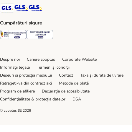
GLS Shipping Method
GLS Locker Shipping Method
GLS Parcel Shop Shipping Method
Cumpărături sigure
Security
Security
Despre noi
Cariere zooplus
Corporate Website
Informații legale
Termeni şi condiţii
Deșeuri și protecția mediului
Contact
Taxa şi durata de livrare
Retrageți-vă din contract aici
Metode de plată
Program de afiliere
Declarație de accesibilitate
Confidenţialitate & protecția datelor
DSA
© zooplus SE
2026