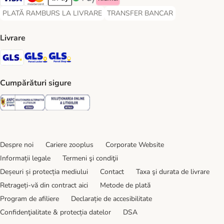
Visa Payment Method
Master Card Payment Method
Apple Pay Payment Method
Google Pay Payment Method
Klarna Payment Method
PLATĂ RAMBURS LA LIVRARE
TRANSFER BANCAR
PLATĂ RAMBURS LA LIVRARE Payment Method
TRANSFER BANCAR Payment Metho
Livrare
GLS Shipping Method
GLS Locker Shipping Method
GLS Parcel Shop Shipping Method
Cumpărături sigure
Security
Security
Despre noi
Cariere zooplus
Corporate Website
Informații legale
Termeni şi condiţii
Deșeuri și protecția mediului
Contact
Taxa şi durata de livrare
Retrageți-vă din contract aici
Metode de plată
Program de afiliere
Declarație de accesibilitate
Confidenţialitate & protecția datelor
DSA