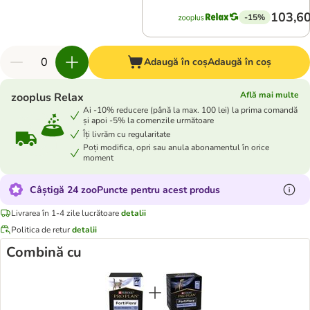
103,60
-15%
Adaugă în coș
Adaugă în coș
Află mai multe
zooplus Relax
Ai -10% reducere (până la max. 100 lei) la prima comandă
și apoi -5% la comenzile următoare
Îți livrăm cu regularitate
Poți modifica, opri sau anula abonamentul în orice
moment
Câștigă 24 zooPuncte pentru acest produs
Livrarea în 1-4 zile lucrătoare
detalii
Politica de retur
detalii
Combină cu