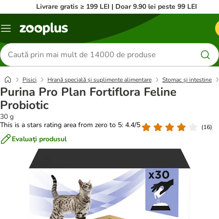
Livrare gratis ≥ 199 LEI | Doar 9.90 lei peste 99 LEI
Categorii
Căutare
produse
Pisici
Hrană specială și suplimente alimentare
Stomac și intestine
Purina Pro Plan Fortiflora Feline
Probiotic
30 g
This is a stars rating area from zero to 5: 4.4/5
(
16
)
Evaluaţi produsul