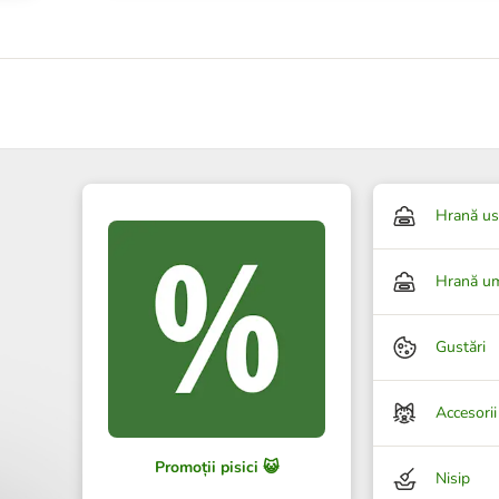
Hrană us
Hrană u
Gustări
Accesorii
Promoții pisici 😺
Nisip