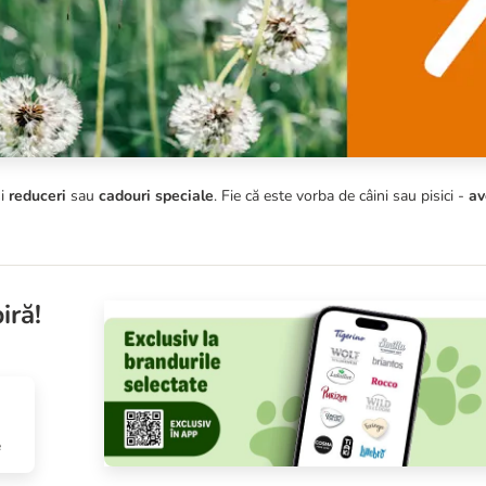
și
reduceri
sau
cadouri speciale
. Fie că este vorba de câini sau pisici -
av
iră!
e