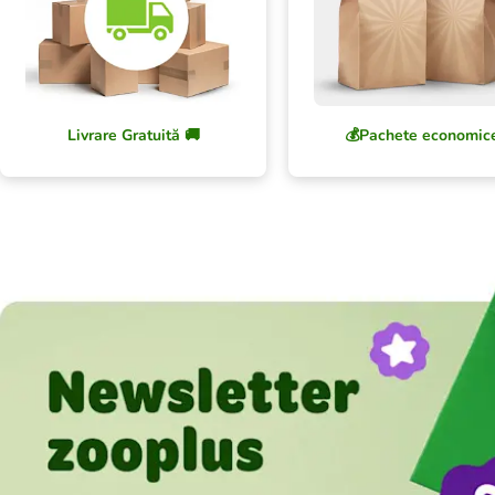
Livrare Gratuită 🚚
💰Pachete economic