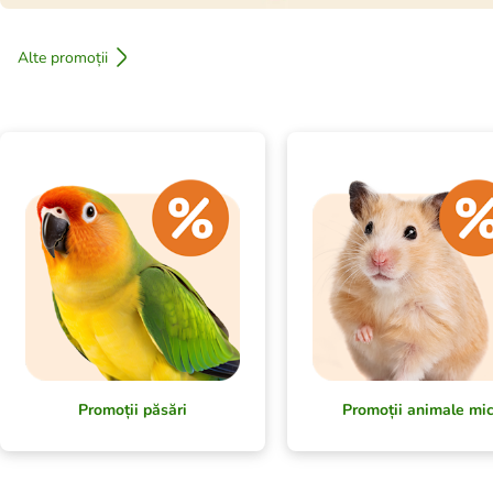
Alte promoții
Promoții păsări
Promoții animale mic