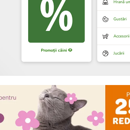
Hrană u
Gustări
Accesorii
Promoții câini 🐶
Jucării