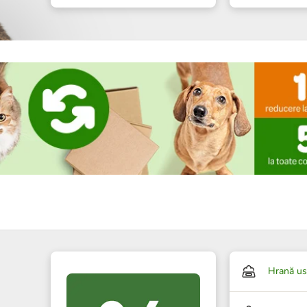
Hrană us