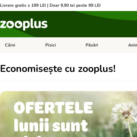
Livrare gratis ≥ 199 LEI | Doar 9.90 lei peste 99 LEI
Câini
Pisici
Păsări
Anim
Deschideți meniul cu categorii: Câini
Deschideți meniul cu categorii:
Deschid
Economisește cu zooplus!