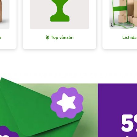
e
🥇 Top vânzări
Lichida