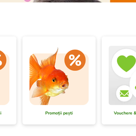
i
Promoții pești
Vouchere &