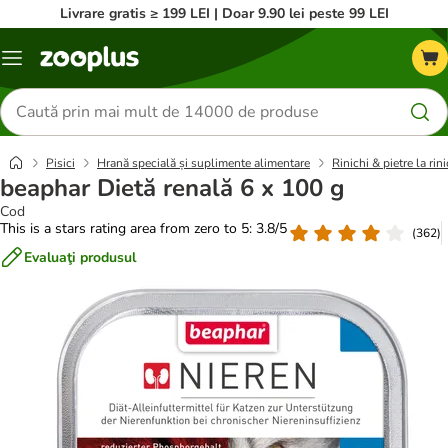
Livrare gratis ≥ 199 LEI | Doar 9.90 lei peste 99 LEI
Categorii
Căutare
produse
Pisici
Hrană specială și suplimente alimentare
Rinichi & pietre la rini
beaphar Dietă renală 6 x 100 g
Cod
This is a stars rating area from zero to 5: 3.8/5
(
362
)
Evaluaţi produsul