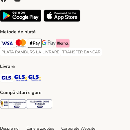
Metode de plată
Visa Payment Method
Master Card Payment Method
Apple Pay Payment Method
Google Pay Payment Method
Klarna Payment Method
PLATĂ RAMBURS LA LIVRARE
TRANSFER BANCAR
PLATĂ RAMBURS LA LIVRARE Payment Method
TRANSFER BANCAR Payment Metho
Livrare
GLS Shipping Method
GLS Locker Shipping Method
GLS Parcel Shop Shipping Method
Cumpărături sigure
Security
Security
Despre noi
Cariere zooplus
Corporate Website