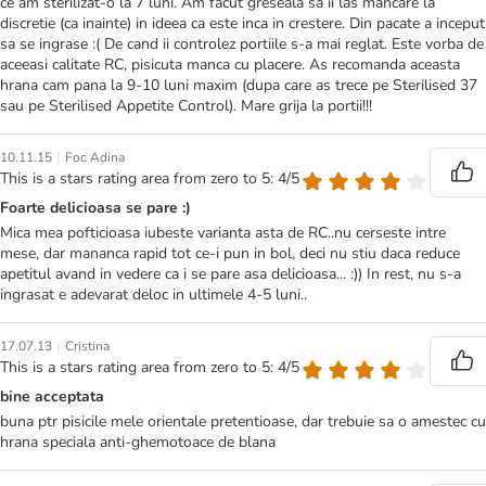
ce am sterilizat-o la 7 luni. Am facut greseala sa ii las mancare la
discretie (ca inainte) in ideea ca este inca in crestere. Din pacate a inceput
sa se ingrase :( De cand ii controlez portiile s-a mai reglat. Este vorba de
aceeasi calitate RC, pisicuta manca cu placere. As recomanda aceasta
hrana cam pana la 9-10 luni maxim (dupa care as trece pe Sterilised 37
sau pe Sterilised Appetite Control). Mare grija la portii!!!
|
10.11.15
Foc Adina
This is a stars rating area from zero to 5: 4/5
Foarte delicioasa se pare :)
Mica mea pofticioasa iubeste varianta asta de RC..nu cerseste intre
mese, dar mananca rapid tot ce-i pun in bol, deci nu stiu daca reduce
apetitul avand in vedere ca i se pare asa delicioasa... :)) In rest, nu s-a
ingrasat e adevarat deloc in ultimele 4-5 luni..
|
17.07.13
Cristina
This is a stars rating area from zero to 5: 4/5
bine acceptata
buna ptr pisicile mele orientale pretentioase, dar trebuie sa o amestec cu
hrana speciala anti-ghemotoace de blana