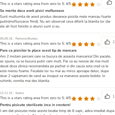
This is a stars rating area from zero to 5: 4/5
Se merita daca aveti pisici mofturoase
Sunt multumita de acest produs deoarece pisicile mele mancau foarte
putin(mofturoasw fiind). Nu am observat ceva diferit la blanita lor dar
ele ah fost fericite si atunci sunt si eu.
|
05.05.16
Ramona Brutaru
2
This is a stars rating area from zero to 5: 4/5
Pare ca pisicilor le place acest tip de mancare
Am 2 motani persani care se bucura de aceasta mancarica! Din pacate,
as spune, ca se bucura putin cam mult. Par ca au nevoie de mai mult
decat doza zilnica recomandata pe pachet si din cauza asta cred ca le
este mereu foame. Fecalele lor nu mai au miros aproape deloc, dupa
doar 2 saptamani de cand au inceput sa manance aceste bobite. In
schimb, vomita mai des blanita.
|
12.11.15
Ileana
1
This is a stars rating area from zero to 5: 4/5
Pentru pisicute sterilizate inca in crestere!
I-am dat pisicutei mele aceste boabe timp de 6 sapt., adica imediat dupa