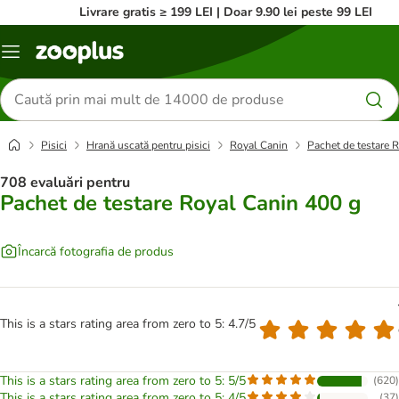
Livrare gratis ≥ 199 LEI | Doar 9.90 lei peste 99 LEI
Categorii
Căutare
produse
Pisici
Hrană uscată pentru pisici
Royal Canin
Pachet de testare 
708 evaluări pentru
Pachet de testare Royal Canin 400 g
Încarcă fotografia de produs
This is a stars rating area from zero to 5: 4.7/5
This is a stars rating area from zero to 5: 5/5
(
620
)
This is a stars rating area from zero to 5: 4/5
(
37
)