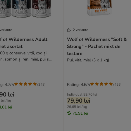
variante
2 variante
f of Wilderness Adult
Wolf of Wilderness "Soft &
et asortat
Strong" - Pachet mixt de
 g conserve; vită, cod și
testare
n, somon și ren, miel, pui și
Pui, vită, miel (3 x 1 kg)
ăv, cangur, pui și vită, capră,
n și vită
g: 4.7/5
Rating: 4.6/5
(
348
)
(
455
)
90 lei
Individual
89,70 lei
79,90 lei
lei / kg
,01 lei
26,65 lei / kg
75,91 lei