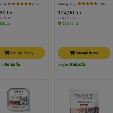
g: 4.8/5
Rating: 4.7/5
(
237
)
(
348
)
90 lei
124,90 lei
 lei / kg
26,00 lei / kg
,91 lei
118,66 lei
Adaugă în coș
Adaugă în coș