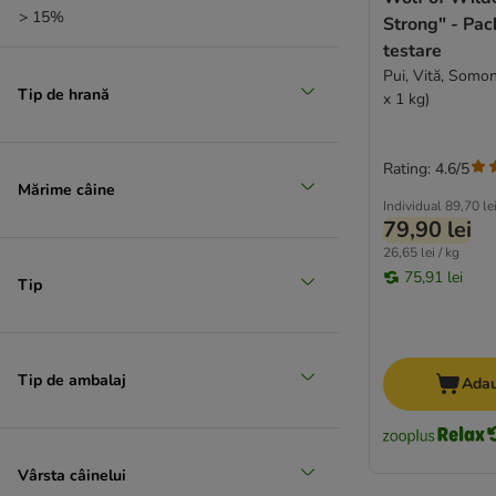
> 15%
Strong" - Pac
testare
Pui, Vită, Somo
Tip de hrană
x 1 kg)
Rating: 4.6/5
Mărime câine
Individual
89,70 le
79,90 lei
26,65 lei / kg
75,91 lei
Tip
Tip de ambalaj
Adau
Vârsta câinelui