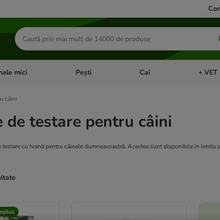
Con
Căutare
produse
ale mici
Pești
Cai
+ VET 
 Pisici
eți meniul cu categorii: Păsări
Deschideți meniul cu categorii: Animale mici
Deschideți meniul cu categori
Deschideț
u câini
 de testare pentru câini
e testare cu hrană pentru câinele dumneavoastră. Acestea sunt disponibile în limita s
ultate
ve been changed
oplus