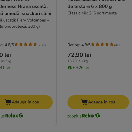
derness Hrană uscată,
de testare 6 x 800 g
ă umedă, snackuri câini
Classic Mix 2: 6 sortimente
ă uscată: Fiery Volcanoes -
 (monoproteică, 300 g)
g: 4.8/5
Rating: 4.8/5
(
237
)
(
460
)
0 lei
72,90 lei
lei / kg
15,20 lei / kg
41 lei
69,26 lei
Adaugă în coș
Adaugă în coș