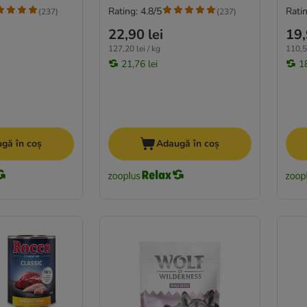
Rating: 4.8/5
Ratin
(
237
)
(
237
)
22,90 lei
19,
127,20 lei / kg
110,55
21,76 lei
18
gă în coș
Adaugă în coș