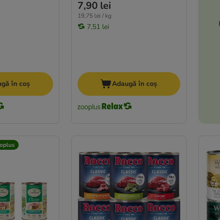
7,90 lei
19,75 lei / kg
7,51 lei
gă în coș
Adaugă în coș
oplus