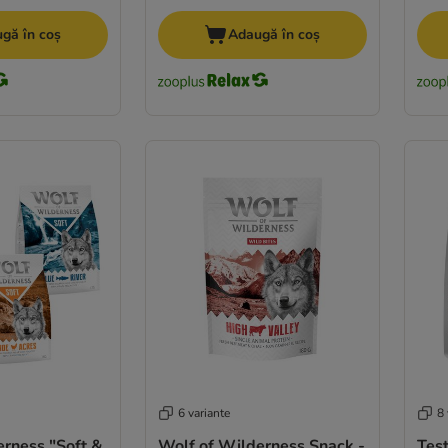
gă în coș
Adaugă în coș
6 variante
8 
erness "Soft &
Wolf of Wilderness Snack -
Test