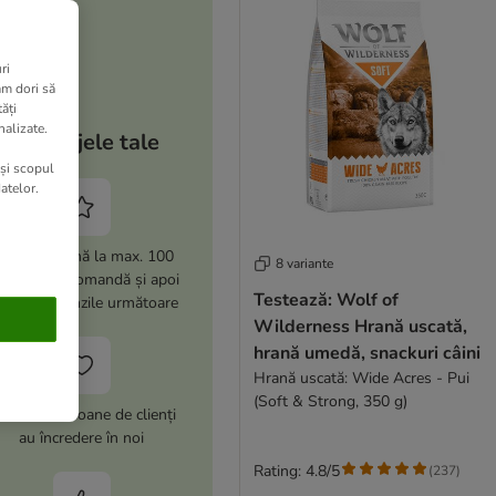
ri
am dori să
ăți
nalizate.
Avantajele tale
 și scopul
atelor.
i -15% (până la max. 100
8 variante
i) la prima comandă și apoi
Testează: Wolf of
% la comenzile următoare
Wilderness Hrană uscată,
hrană umedă, snackuri câini
Hrană uscată: Wide Acres - Pui
(Soft & Strong, 350 g)
este 10 milioane de clienți
au încredere în noi
Rating: 4.8/5
(
237
)