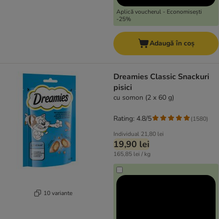
Aplică voucherul - Economisești
-25%
Adaugă în coș
Dreamies Classic Snackuri
pisici
cu somon (2 x 60 g)
Rating: 4.8/5
(
1580
)
Individual
21,80 lei
19,90 lei
165,85 lei / kg
10 variante