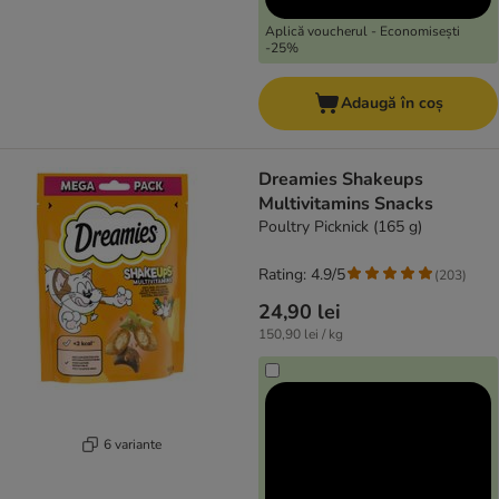
Aplică voucherul - Economisești
-25%
Adaugă în coș
Dreamies Shakeups
Multivitamins Snacks
Poultry Picknick (165 g)
Rating: 4.9/5
(
203
)
24,90 lei
150,90 lei / kg
6 variante