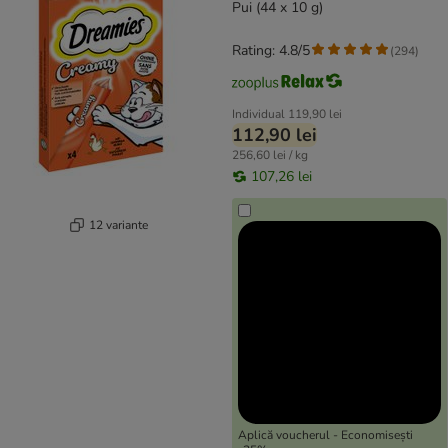
Pui (44 x 10 g)
Rating: 4.8/5
(
294
)
Individual
119,90 lei
112,90 lei
256,60 lei / kg
107,26 lei
12 variante
Aplică voucherul - Economisești