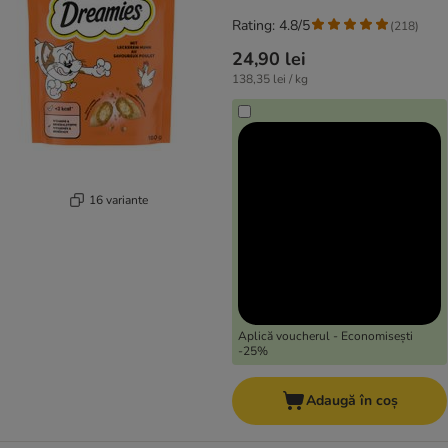
Rating: 4.8/5
(
218
)
24,90 lei
138,35 lei / kg
16 variante
Aplică voucherul - Economisești
-25%
Adaugă în coș