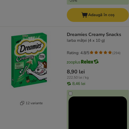
-25%
Adaugă în coș
Dreamies Creamy Snacks
Iarba mâței (4 x 10 g)
Rating: 4.8/5
(
294
)
8,90 lei
222,50 lei / kg
8,46 lei
12 variante