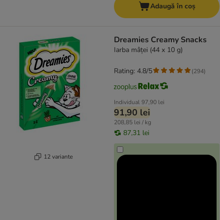
Adaugă în coș
Dreamies Creamy Snacks
Iarba mâței (44 x 10 g)
Rating: 4.8/5
(
294
)
Individual
97,90 lei
91,90 lei
208,85 lei / kg
87,31 lei
12 variante