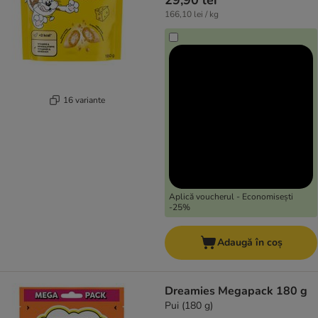
29,90 lei
166,10 lei / kg
16 variante
Aplică voucherul - Economisești
-25%
Adaugă în coș
Dreamies Megapack 180 g
Pui (180 g)