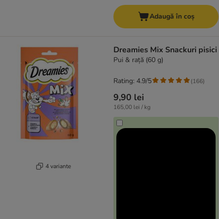
Adaugă în coș
Dreamies Mix Snackuri pisici
Pui & rață (60 g)
Rating: 4.9/5
(
166
)
9,90 lei
165,00 lei / kg
4 variante