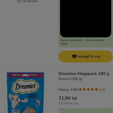
16 variante
Aplică voucherul - Economisești
-25%
Adaugă în coș
Dreamies Megapack 180 g
Somon (180 g)
Rating: 4.8/5
(
218
)
21,90 lei
121,65 lei / kg