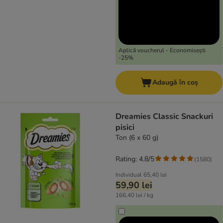
Aplică voucherul - Economisești
-25%
Adaugă în coș
Dreamies Classic Snackuri
pisici
Ton (6 x 60 g)
Rating: 4.8/5
(
1580
)
Individual
65,40 lei
59,90 lei
166,40 lei / kg