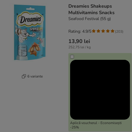
Dreamies Shakeups
Multivitamins Snacks
Seafood Festival (55 g)
Rating: 4.9/5
(
203
)
13,90 lei
252,75 lei / kg
6 variante
Aplică voucherul - Economisești
-25%