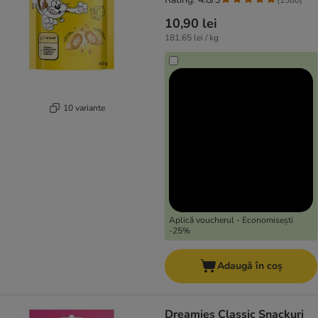
10,90 lei
181,65 lei / kg
10 variante
Aplică voucherul - Economisești
-25%
Adaugă în coș
Dreamies Classic Snackuri