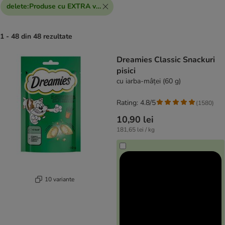
delete
:
Produse cu EXTRA voucher
1 - 48 din 48 rezultate
product items have been changed
Dreamies Classic Snackuri
pisici
cu iarba-mâței (60 g)
Rating: 4.8/5
(
1580
)
10,90 lei
181,65 lei / kg
10 variante