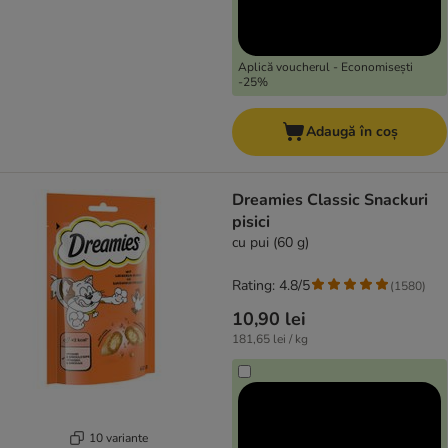
Aplică voucherul - Economisești
-25%
Adaugă în coș
Dreamies Classic Snackuri
pisici
cu pui (60 g)
Rating: 4.8/5
(
1580
)
10,90 lei
181,65 lei / kg
10 variante