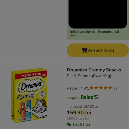
Aplică voucherul - Economisești
-25%
Adaugă în coș
Dreamies Creamy Snacks
Pui & Somon (84 x 10 g)
Rating: 4.8/5
(
294
)
Individual
167,30 lei
159,90 lei
190,35 lei / kg
151,91 lei