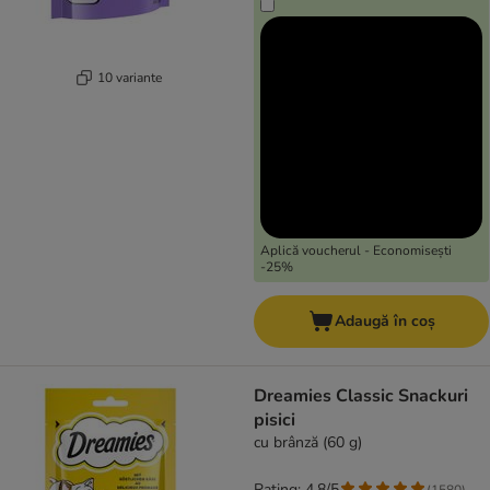
10 variante
Aplică voucherul - Economisești
-25%
Adaugă în coș
Dreamies Classic Snackuri
pisici
cu brânză (60 g)
Rating: 4.8/5
(
1580
)