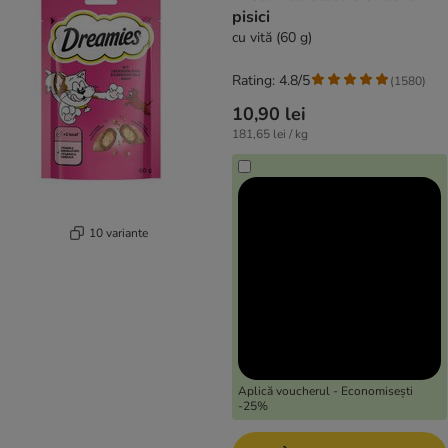
pisici
cu vită (60 g)
Rating: 4.8/5
(
1580
)
10,90 lei
181,65 lei / kg
10 variante
Aplică voucherul - Economisești
-25%