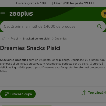
Livrare gratis ≥ 199 LEI | Doar 9.90 lei peste 99 LEI
Categorii
Căutare
produse
Pisici
Snackuri pentru pisici
Dreamies
Dreamies Snacks Pisici
Snackurile Dreamies
sunt un vis pentru orice pisicuță. Delicioase, cu o umplutură
cremoasă și un înveliș crocant, sunt recompensa perfectă pentru pisici. O surpriză
delicioasă, gustările pentru pisici Dreamies satisfac gusturile celor mai pretențioase
feline.
Top vânzări
Filtrează după