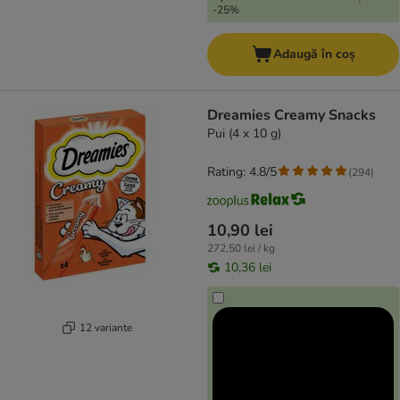
-25%
Adaugă în coș
Dreamies Creamy Snacks
Pui (4 x 10 g)
Rating: 4.8/5
(
294
)
10,90 lei
272,50 lei / kg
10,36 lei
12 variante