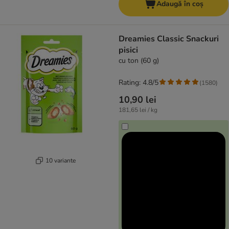
Adaugă în coș
Dreamies Classic Snackuri
pisici
cu ton (60 g)
Rating: 4.8/5
(
1580
)
10,90 lei
181,65 lei / kg
10 variante