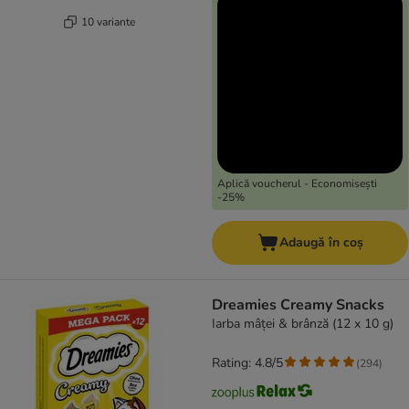
10 variante
Aplică voucherul - Economisești
-25%
Adaugă în coș
Dreamies Creamy Snacks
Iarba mâței & brânză (12 x 10 g)
Rating: 4.8/5
(
294
)