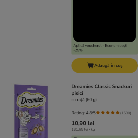
Aplică voucherul - Economisești
-25%
Adaugă în coș
Dreamies Classic Snackuri
pisici
cu rață (60 g)
Rating: 4.8/5
(
1580
)
10,90 lei
181,65 lei / kg