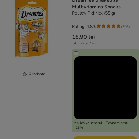
Dreamies Shakeups
Multivitamins Snacks
Poultry Picknick (55 g)
Rating: 4.9/5
(
203
)
18,90 lei
343,65 lei / kg
6 variante
Aplică voucherul - Economisești
-25%