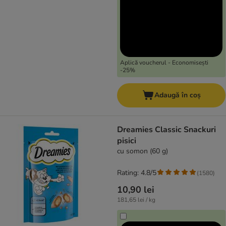
Aplică voucherul - Economisești
-25%
Adaugă în coș
Dreamies Classic Snackuri
pisici
cu somon (60 g)
Rating: 4.8/5
(
1580
)
10,90 lei
181,65 lei / kg