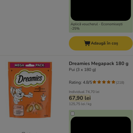
Aplică voucherul - Economisești
-25%
Adaugă în coș
Dreamies Megapack 180 g
Pui (3 x 180 g)
Rating: 4.8/5
(
218
)
Individual
74,70 lei
67,90 lei
125,75 lei / kg