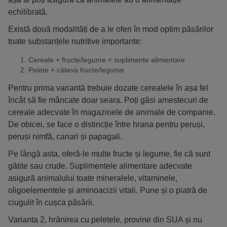
echilibrată.
Există două modalități de a le oferi în mod optim păsărilor
toate substanțele nutritive importante:
Cereale + fructe/legume + suplimente alimentare
Pelete + câteva fructe/legume
Pentru prima variantă trebuie dozate cerealele în așa fel
încât să fie mâncate doar seara. Poți găsi amestecuri de
cereale adecvate în magazinele de animale de companie.
De obicei, se face o distincție între hrana pentru peruși,
peruși nimfă, canari și papagali.
Pe lângă asta, oferă-le multe fructe și legume, fie că sunt
gătite sau crude. Suplimentele alimentare adecvate
asigură animalului toate mineralele, vitaminele,
oligoelementele și aminoacizii vitali. Pune și o piatră de
ciugulit în cușca păsării.
Varianta 2, hrănirea cu peletele, provine din SUA și nu