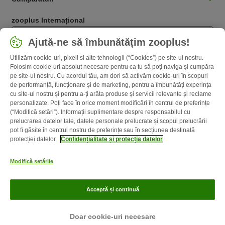
zooplus Internațional
Română / RO
Ajută-ne să îmbunătățim zooplus!
Utilizăm cookie-uri, pixeli si alte tehnologii (“Cookies”) pe site-ul nostru.
Follow zooplus
Folosim cookie-uri absolut necesare pentru ca tu să poți naviga și cumpăra
pe site-ul nostru. Cu acordul tău, am dori să activăm cookie-uri în scopuri
de performanță, funcționare și de marketing, pentru a îmbunătăți experința
cu site-ul nostru și pentru a-ți arăta produse și servicii relevante și reclame
personalizate. Poți face în orice moment modificări în centrul de preferințe
(“Modifică setări”). Informații suplimentare despre responsabilul cu
prelucrarea datelor tale, datele personale prelucrate și scopul prelucrării
pot fi găsite în centrul nostru de preferințe sau în secțiunea destinată
protecției datelor.
Confidențialitate și protecția datelor
Despre noi
Cariere zooplus
Corporate Website
Informații legale
Modifică setările
Termeni şi condiţii
Deșeuri și protecția mediului
Contact
Taxa şi
durata de livrare
Metode de plată
Program de afiliere
Acceptă și continuă
Confidenţialitate & protecția datelor
zooplus Ghid publicat de zooplus SE © zooplus SE 2026
Doar cookie-uri necesare