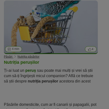
necesare pentru o aprovizionare suficientă cu energie.
4 min
4
Păsări
Nutriția păsărilor
Nutriția perușilor
Ți-ai luat un
peruș
sau poate mai mulți și vrei să știi
cum să-ți îngrijești micul companion? Află ce trebuie
să știi despre
nutriția perușilor
acestora din acest
ghid introductiv.
Păsările domesticite, cum ar fi canarii și papagalii, pot