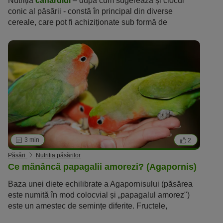
Nutriția
canarului
– după cum sugerează și ciocul
conic al păsării - constă în principal din diverse
cereale, care pot fi achiziționate sub formă de
amestecuri gata preparate.
3 min
2
Păsări
Nutriția păsărilor
Ce mănâncă papagalii amorezi? (Agapornis)
Baza unei diete echilibrate a Agapornisului (păsărea
este numită în mod colocvial și „papagalul amorez")
este un amestec de semințe diferite. Fructele,
legumele și proteinele de origine animală sunt și ele