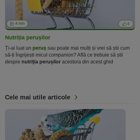
4 min
4
Nutriția perușilor
Ți-ai luat un
peruș
sau poate mai mulți și vrei să știi cum
să-ți îngrijești micul companion? Află ce trebuie să știi
despre
nutriția perușilor
acestora din acest ghid
introductiv.
Cele mai utile articole