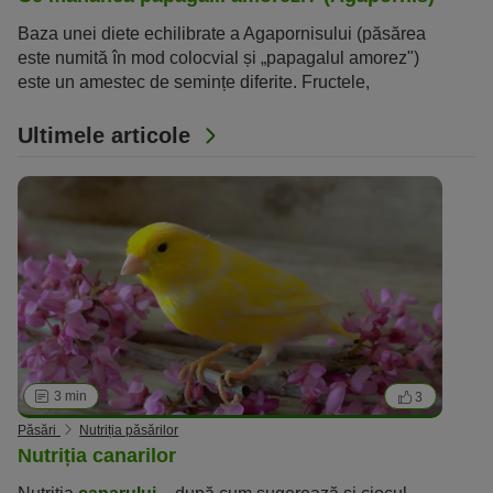
Baza unei diete echilibrate a Agapornisului (păsărea
este numită în mod colocvial și „papagalul amorez")
este un amestec de semințe diferite. Fructele,
legumele și proteinele de origine animală sunt și ele
necesare pentru o aprovizionare suficientă cu energie.
Ultimele articole
3 min
3
Păsări
Nutriția păsărilor
Nutriția canarilor