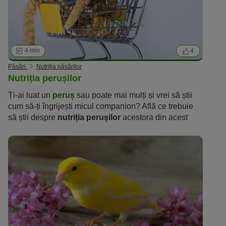
4 min
4
Păsări
Nutriția păsărilor
Nutriția perușilor
Ți-ai luat un
peruș
sau poate mai mulți și vrei să știi
cum să-ți îngrijești micul companion? Află ce trebuie
să știi despre
nutriția perușilor
acestora din acest
ghid introductiv.