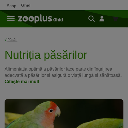
Ghid
Shop
Cumpă
Păsări
Nutriția păsărilor
Alimentația optimă a păsărilor face parte din îngrijirea
adecvată a păsărilor și asigură o viață lungă și sănătoasă.
Citește mai mult