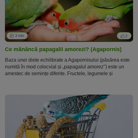
3 min
2
Ce mănâncă papagalii amorezi? (Agapornis)
Baza unei diete echilibrate a Agapornisului (păsărea este
numită în mod colocvial și „papagalul amorez") este un
amestec de semințe diferite. Fructele, legumele și
proteinele de origine animală sunt și ele necesare pentru o
aprovizionare suficientă cu energie.