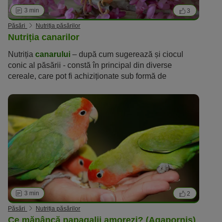
3 min
3
Păsări
Nutriția păsărilor
Nutriția canarilor
Nutriția
canarului
– după cum sugerează și ciocul
conic al păsării - constă în principal din diverse
cereale, care pot fi achiziționate sub formă de
amestecuri gata preparate.
3 min
2
Păsări
Nutriția păsărilor
Ce mănâncă papagalii amorezi? (Agapornis)