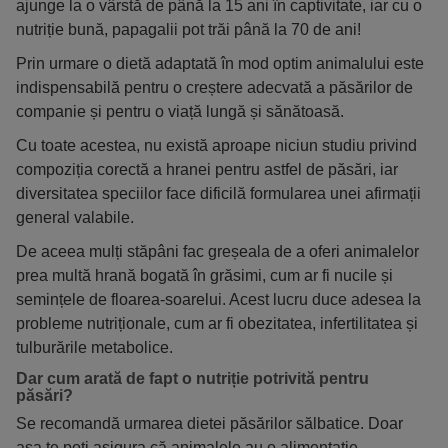
ajunge la o vârstă de până la 15 ani în captivitate, iar cu o
nutriție bună, papagalii pot trăi până la 70 de ani!
Prin urmare o dietă adaptată în mod optim animalului este
indispensabilă pentru o creștere adecvată a păsărilor de
companie și pentru o viață lungă și sănătoasă.
Cu toate acestea, nu există aproape niciun studiu privind
compoziția corectă a hranei pentru astfel de păsări, iar
diversitatea speciilor face dificilă formularea unei afirmații
general valabile.
De aceea mulți stăpâni fac greșeala de a oferi animalelor
prea multă hrană bogată în grăsimi, cum ar fi nucile și
semințele de floarea-soarelui. Acest lucru duce adesea la
probleme nutriționale, cum ar fi obezitatea, infertilitatea și
tulburările metabolice.
Dar cum arată de fapt o nutriție potrivită pentru
păsări?
Se recomandă urmarea dietei păsărilor sălbatice. Doar
așa te poți asigura că animalele au o alimentație